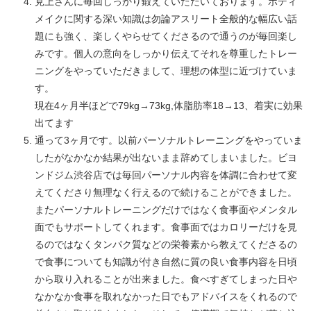
見上さんに毎回しっかり鍛えていただいております。ボディ
メイクに関する深い知識は勿論アスリート全般的な幅広い話
題にも強く、楽しくやらせてくださるので通うのが毎回楽し
みです。個人の意向をしっかり伝えてそれを尊重したトレー
ニングをやっていただきまして、理想の体型に近づけていま
す。
現在4ヶ月半ほどで79kg→73kg,体脂肪率18→13、着実に効果
出てます
通って3ヶ月です。以前パーソナルトレーニングをやっていま
したがなかなか結果が出ないまま辞めてしまいました。ビヨ
ンドジム渋谷店では毎回パーソナル内容を体調に合わせて変
えてくださり無理なく行えるので続けることができました。
またパーソナルトレーニングだけではなく食事面やメンタル
面でもサポートしてくれます。食事面ではカロリーだけを見
るのではなくタンパク質などの栄養素から教えてくださるの
で食事についても知識が付き自然に質の良い食事内容を日頃
から取り入れることが出来ました。食べすぎてしまった日や
なかなか食事を取れなかった日でもアドバイスをくれるので