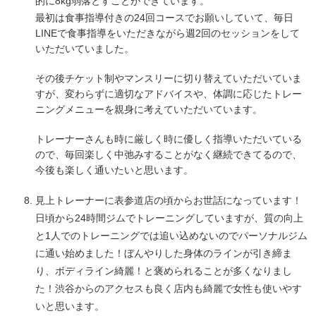
的に8kg弱落とすことができています。
最初は食事指導付きの24回コースでお願いしていて、毎日
LINEで食事指導をいただきながら週2回のセッションをして
いただいていました。
その後チケット制やマンスリーに切り替えていただいていま
すが、変わらずに適切なアドバイスや、体調に応じたトレー
ニングメニューを親身に考えていただいています。
トレーナーさんも時に厳しく時に優しく指導いただいている
ので、毎回楽しく中弛みすることがなく継続できてるので、
今後も楽しく通いたいと思います。
見上トレーナーに表参道店の頃からお世話になっています！
日頃から24時間ジムでトレーニングしていますが、質の向上
と1人でのトレーニングでは追い込めないのでパーソナルジム
に通い始めました！ぼんやりした身体のラインが引き締ま
り、ボディライン綺麗！と褒められることが多くなりまし
た！渋谷からのアクセスも良く店内も綺麗で女性も使いやす
いと思います。