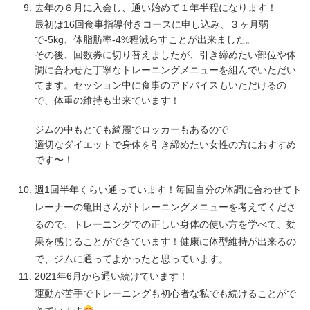
去年の６月に入会し、通い始めて１年半程になります！
最初は16回食事指導付きコースに申し込み、３ヶ月弱
で-5kg、体脂肪率-4%程減らすことが出来ました。
その後、回数券に切り替えましたが、引き締めたい部位や体
調に合わせた丁寧なトレーニングメニューを組んでいただい
てます。セッション中に食事のアドバイスもいただけるの
で、体重の維持も出来ています！
ジムの中もとても綺麗でロッカーもあるので
適切なダイエットで身体を引き締めたい女性の方におすすめ
です〜！
週1回半年くらい通っています！毎回自分の体調に合わせてト
レーナーの亀田さんがトレーニングメニューを考えてくださ
るので、トレーニングでの正しい身体の使い方を学べて、効
果を感じることができています！健康に体型維持が出来るの
で、ジムに通ってよかったと思っています。
2021年6月から通い続けています！
運動が苦手でトレーニングも初心者な私でも続けることがで