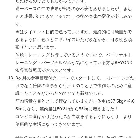
ただけるのでとても助かっています。
週一ペースの中で成果が出るのか不安もありましたが、きち
んと成果が出てきているので、今後の身体の変化が楽しみで
す。
今はダイエット目的で通っていますが、最終的には懸垂がで
きるように、色々とアドバイスいただきながら、引き続き頑
張りたいと思います。
体験トレーニングも行っているようですので、パーソナルト
レーニング・パーソナルジムが気になっている方はBEYOND
渋谷宮益坂店がおススメです。
3ヶ月の食事管理付きコースでスタートして、トレーニングだ
けでなく普段の食事から生活面のことまで体作りのために意
識したことがなかったのでとても新鮮でした。
筋肉増量を目的として行なっていますが、体重は57.5kgから6
5kgになり、筋肉量は50.3kgから55kgに増えました！
コンビニ食ばかりだったのが自炊をするようにもなり、より
健康的な生活になってきています。
普段のセッションは見上さんによく担当していただいていま