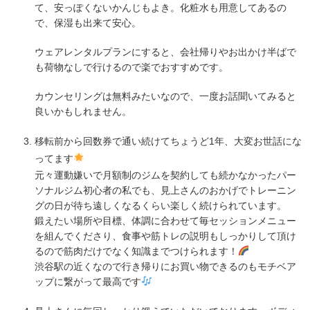
て、安っぽくないかんじもよき。化粧水も用意してあるの
で、保湿も出来て安心。
ウェアレンタルプランにすると、会社帰りやお出かけ半ばで
も荷物なしで行けるので楽でおすすめです。
カウンセリングは無料みたいなので、一度お話聞いてみると
良いかもしれません。
移転前から回数券で通い続けてちょうど1年、大変お世話にな
ってます
元々運動嫌いで月額制のジムを契約しても続かなかったパー
ソナルジム初心者の私でも、見上さんのおかげでトレーニン
グの日が待ち遠しくなるくらい楽しく続けられています。
鍛えたい場所や目標、体調に合わせて毎セッションメニュー
を組んでくださり、食事や筋トレの説明もしっかりして頂け
るので筋肉だけでなく知識までつけられます！
渋谷駅の近くなので行き帰りにお買い物できるのもモチベア
ップに繋がって最高です