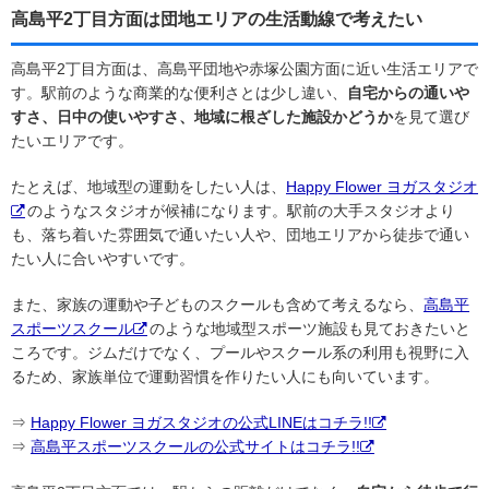
高島平2丁目方面は団地エリアの生活動線で考えたい
高島平2丁目方面は、高島平団地や赤塚公園方面に近い生活エリアで
す。駅前のような商業的な便利さとは少し違い、
自宅からの通いや
すさ、日中の使いやすさ、地域に根ざした施設かどうか
を見て選び
たいエリアです。
たとえば、地域型の運動をしたい人は、
Happy Flower ヨガスタジオ
のようなスタジオが候補になります。駅前の大手スタジオより
も、落ち着いた雰囲気で通いたい人や、団地エリアから徒歩で通い
たい人に合いやすいです。
また、家族の運動や子どものスクールも含めて考えるなら、
高島平
スポーツスクール
のような地域型スポーツ施設も見ておきたいと
ころです。ジムだけでなく、プールやスクール系の利用も視野に入
るため、家族単位で運動習慣を作りたい人にも向いています。
⇒
Happy Flower ヨガスタジオの公式LINEはコチラ!!
⇒
高島平スポーツスクールの公式サイトはコチラ!!