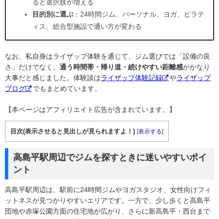
ると選択肢が増える
目的別に選ぶ
：24時間ジム、パーソナル、ヨガ、ピラテ
ィス、総合型施設で通い方が変わる
なお、私自身はライザップ体験を通じて、ジム選びでは「設備の良
さ」だけでなく、
通う時間帯・帰り道・続けやすい距離感
がかなり
大事だと感じました。体験談は
ライザップ体験記録
や
ライザップ
ブログ
でもまとめています。
【本ページはアフィリエイト広告が含まれています。】
目次(表示させると見出しが見られますよ！)
[
表示する
]
高島平駅周辺でジムを探すときに迷いやすいポイ
ント
高島平駅周辺は、駅前に24時間ジムやヨガスタジオ、女性向けフィ
ットネスが見つかりやすいエリアです。一方で、少し歩くと高島平
団地や赤塚公園方面の住宅地が広がり、さらに新高島平・西台まで