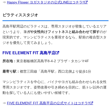
⇒
Happy Flower ヨガスタジオの公式LINEはコチラ!!
ピラティススタジオ
高島平駅周辺のピラティスは、専用スタジオが密集しているエリア
というより、
ヨガや女性向けフィットネスと組み合わせて探す
のが
現実的です。マシンピラティスを重視するなら、駅前の複合型スタ
ジオを優先して見てみましょう。
FIVE ELEMENT FIT 高島平店
所在地：
東京都板橋区高島平8-4-2 プラザ・タカシマ4F
最寄り駅：
都営三田線「高島平駅」西口北側より徒歩1分
マシンピラティスを中心に、バイクやヨガも組み合わせられる女性
専用スタジオです。姿勢改善や引き締めを目的に、筋トレ以外の運
動を探している人にも使いやすい候補です。
⇒
FIVE ELEMENT FIT 高島平店の公式サイトはコチラ!!