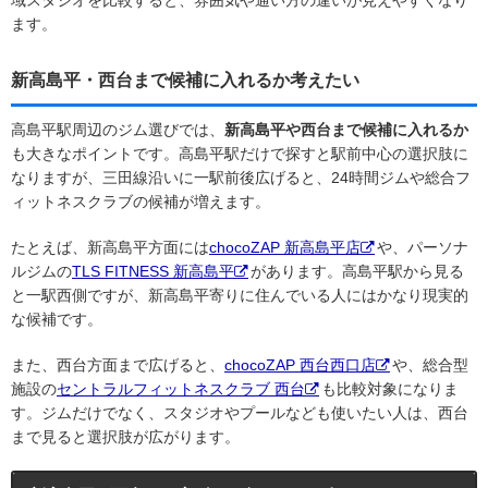
域スタジオを比較すると、雰囲気や通い方の違いが見えやすくなり
ます。
新高島平・西台まで候補に入れるか考えたい
高島平駅周辺のジム選びでは、
新高島平や西台まで候補に入れるか
も大きなポイントです。高島平駅だけで探すと駅前中心の選択肢に
なりますが、三田線沿いに一駅前後広げると、24時間ジムや総合フ
ィットネスクラブの候補が増えます。
たとえば、新高島平方面には
chocoZAP 新高島平店
や、パーソナ
ルジムの
TLS FITNESS 新高島平
があります。高島平駅から見る
と一駅西側ですが、新高島平寄りに住んでいる人にはかなり現実的
な候補です。
また、西台方面まで広げると、
chocoZAP 西台西口店
や、総合型
施設の
セントラルフィットネスクラブ 西台
も比較対象になりま
す。ジムだけでなく、スタジオやプールなども使いたい人は、西台
まで見ると選択肢が広がります。