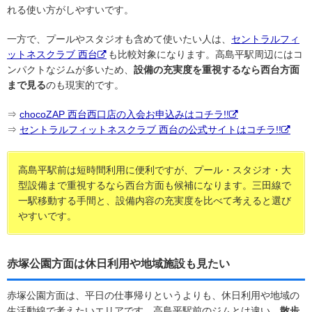
れる使い方がしやすいです。
一方で、プールやスタジオも含めて使いたい人は、
セントラルフィ
ットネスクラブ 西台
も比較対象になります。高島平駅周辺にはコ
ンパクトなジムが多いため、
設備の充実度を重視するなら西台方面
まで見る
のも現実的です。
⇒
chocoZAP 西台西口店の入会お申込みはコチラ!!
⇒
セントラルフィットネスクラブ 西台の公式サイトはコチラ!!
高島平駅前は短時間利用に便利ですが、プール・スタジオ・大
型設備まで重視するなら西台方面も候補になります。三田線で
一駅移動する手間と、設備内容の充実度を比べて考えると選び
やすいです。
赤塚公園方面は休日利用や地域施設も見たい
赤塚公園方面は、平日の仕事帰りというよりも、休日利用や地域の
生活動線で考えたいエリアです。高島平駅前のジムとは違い、
散歩