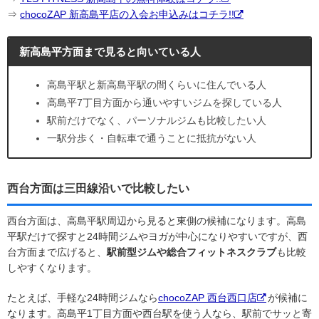
⇒
chocoZAP 新高島平店の入会お申込みはコチラ!!
新高島平方面まで見ると向いている人
高島平駅と新高島平駅の間くらいに住んでいる人
高島平7丁目方面から通いやすいジムを探している人
駅前だけでなく、パーソナルジムも比較したい人
一駅分歩く・自転車で通うことに抵抗がない人
西台方面は三田線沿いで比較したい
西台方面は、高島平駅周辺から見ると東側の候補になります。高島
平駅だけで探すと24時間ジムやヨガが中心になりやすいですが、西
台方面まで広げると、
駅前型ジムや総合フィットネスクラブ
も比較
しやすくなります。
たとえば、手軽な24時間ジムなら
chocoZAP 西台西口店
が候補に
なります。高島平1丁目方面や西台駅を使う人なら、駅前でサッと寄