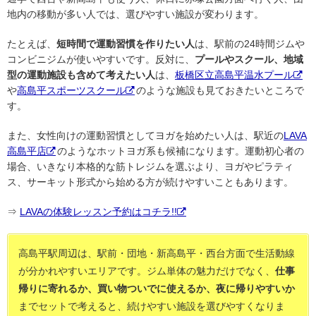
地内の移動が多い人では、選びやすい施設が変わります。
たとえば、
短時間で運動習慣を作りたい人
は、駅前の24時間ジムや
コンビニジムが使いやすいです。反対に、
プールやスクール、地域
型の運動施設も含めて考えたい人
は、
板橋区立高島平温水プール
や
高島平スポーツスクール
のような施設も見ておきたいところで
す。
また、女性向けの運動習慣としてヨガを始めたい人は、駅近の
LAVA
高島平店
のようなホットヨガ系も候補になります。運動初心者の
場合、いきなり本格的な筋トレジムを選ぶより、ヨガやピラティ
ス、サーキット形式から始める方が続けやすいこともあります。
⇒
LAVAの体験レッスン予約はコチラ!!
高島平駅周辺は、駅前・団地・新高島平・西台方面で生活動線
が分かれやすいエリアです。ジム単体の魅力だけでなく、
仕事
帰りに寄れるか、買い物ついでに使えるか、夜に帰りやすいか
までセットで考えると、続けやすい施設を選びやすくなりま