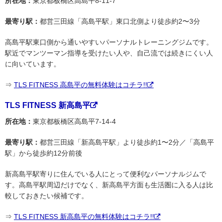
所在地：
東京都板橋区高島平8-11-7
最寄り駅：
都営三田線「高島平駅」東口北側より徒歩約2〜3分
高島平駅東口側から通いやすいパーソナルトレーニングジムです。
駅近でマンツーマン指導を受けたい人や、自己流では続きにくい人
に向いています。
⇒
TLS FITNESS 高島平の無料体験はコチラ!!
TLS FITNESS 新高島平
所在地：
東京都板橋区高島平7-14-4
最寄り駅：
都営三田線「新高島平駅」より徒歩約1〜2分／「高島平
駅」から徒歩約12分前後
新高島平駅寄りに住んでいる人にとって便利なパーソナルジムで
す。高島平駅周辺だけでなく、新高島平方面も生活圏に入る人は比
較しておきたい候補です。
⇒
TLS FITNESS 新高島平の無料体験はコチラ!!