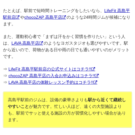
たとえば、駅前で短時間トレーニングをしたいなら、
LifeFit 高島平
駅前店
や
chocoZAP 高島平店
のような24時間ジムが候補になり
ます。
また、運動初心者で「まずは汗をかく習慣を作りたい」という人
は、
LAVA 高島平店
のようなヨガスタジオも選びやすいです。駅
から近いので、荷物がある日や雨の日でも通いやすいのがメリット
です。
⇒
LifeFit 高島平駅前店の公式サイトはコチラ!!
⇒
chocoZAP 高島平店の入会お申込みはコチラ!!
⇒
LAVA 高島平店の体験レッスン予約はコチラ!!
高島平駅前のジムは、設備の豪華さよりも
駅から近くて継続し
やすいこと
が魅力です。忙しい人ほど、遠くの大型施設より
も、駅前でサッと使える施設の方が習慣化しやすい場合があり
ます。