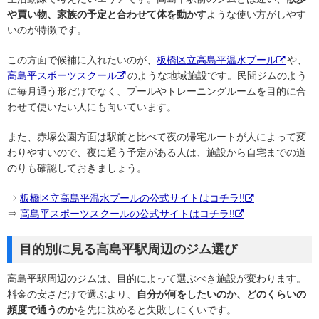
や買い物、家族の予定と合わせて体を動かす
ような使い方がしやす
いのが特徴です。
この方面で候補に入れたいのが、
板橋区立高島平温水プール
や、
高島平スポーツスクール
のような地域施設です。民間ジムのよう
に毎月通う形だけでなく、プールやトレーニングルームを目的に合
わせて使いたい人にも向いています。
また、赤塚公園方面は駅前と比べて夜の帰宅ルートが人によって変
わりやすいので、夜に通う予定がある人は、施設から自宅までの道
のりも確認しておきましょう。
⇒
板橋区立高島平温水プールの公式サイトはコチラ!!
⇒
高島平スポーツスクールの公式サイトはコチラ!!
目的別に見る高島平駅周辺のジム選び
高島平駅周辺のジムは、目的によって選ぶべき施設が変わります。
料金の安さだけで選ぶより、
自分が何をしたいのか、どのくらいの
頻度で通うのか
を先に決めると失敗しにくいです。