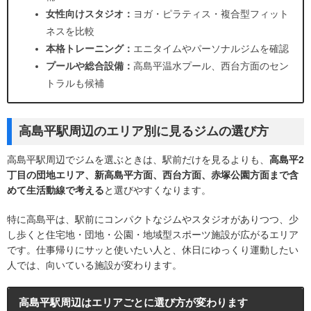
女性向けスタジオ：
ヨガ・ピラティス・複合型フィット
ネスを比較
本格トレーニング：
エニタイムやパーソナルジムを確認
プールや総合設備：
高島平温水プール、西台方面のセン
トラルも候補
高島平駅周辺のエリア別に見るジムの選び方
高島平駅周辺でジムを選ぶときは、駅前だけを見るよりも、
高島平2
丁目の団地エリア、新高島平方面、西台方面、赤塚公園方面まで含
めて生活動線で考える
と選びやすくなります。
特に高島平は、駅前にコンパクトなジムやスタジオがありつつ、少
し歩くと住宅地・団地・公園・地域型スポーツ施設が広がるエリア
です。仕事帰りにサッと使いたい人と、休日にゆっくり運動したい
人では、向いている施設が変わります。
高島平駅周辺はエリアごとに選び方が変わります