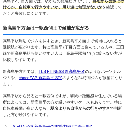
高島平2丁目方面では、駅からの距離だけでなく、
自宅から徒歩で行
けるか、自転車で行きやすいか、帰り道に無理がないか
を確認して
おくと失敗しにくいです。
新高島平方面は一駅西側まで候補が広がる
高島平駅周辺でジムを探すとき、新高島平方面まで候補に入れると
選択肢が広がります。特に高島平7丁目方面に住んでいる人や、三田
線で新高島平駅も使いやすい人は、高島平駅前だけに絞らない方が
比較しやすいです。
新高島平方面では、
TLS FITNESS 新高島平
のようなパーソナル
ジムや、
chocoZAP 新高島平店
のような24時間ジムが候補になり
ます。
高島平駅から見ると一駅西側ですが、駅間の距離感や住んでいる場
所によっては、新高島平の方が通いやすいケースもあります。特に
自転車移動が多い人なら、
駅名よりも自宅からの行きやすさ
で判断
した方が続けやすいです。
⇒
TLS FITNESS 新高島平の無料体験はコチラ!!