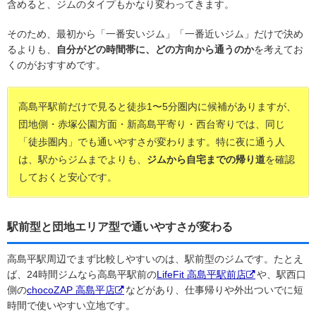
含めると、ジムのタイプもかなり変わってきます。
そのため、最初から「一番安いジム」「一番近いジム」だけで決め
るよりも、
自分がどの時間帯に、どの方向から通うのか
を考えてお
くのがおすすめです。
高島平駅前だけで見ると徒歩1〜5分圏内に候補がありますが、
団地側・赤塚公園方面・新高島平寄り・西台寄りでは、同じ
「徒歩圏内」でも通いやすさが変わります。特に夜に通う人
は、駅からジムまでよりも、
ジムから自宅までの帰り道
を確認
しておくと安心です。
駅前型と団地エリア型で通いやすさが変わる
高島平駅周辺でまず比較しやすいのは、駅前型のジムです。たとえ
ば、24時間ジムなら高島平駅前の
LifeFit 高島平駅前店
や、駅西口
側の
chocoZAP 高島平店
などがあり、仕事帰りや外出ついでに短
時間で使いやすい立地です。