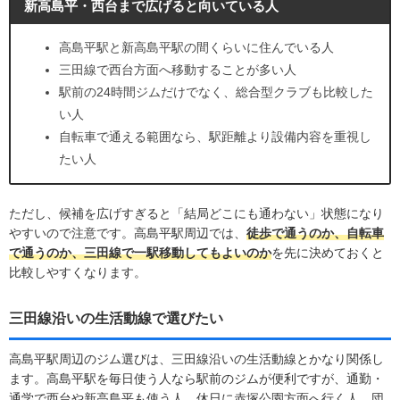
新高島平・西台まで広げると向いている人
高島平駅と新高島平駅の間くらいに住んでいる人
三田線で西台方面へ移動することが多い人
駅前の24時間ジムだけでなく、総合型クラブも比較した
い人
自転車で通える範囲なら、駅距離より設備内容を重視し
たい人
ただし、候補を広げすぎると「結局どこにも通わない」状態になり
やすいので注意です。高島平駅周辺では、
徒歩で通うのか、自転車
で通うのか、三田線で一駅移動してもよいのか
を先に決めておくと
比較しやすくなります。
三田線沿いの生活動線で選びたい
高島平駅周辺のジム選びは、三田線沿いの生活動線とかなり関係し
ます。高島平駅を毎日使う人なら駅前のジムが便利ですが、通勤・
通学で西台や新高島平も使う人、休日に赤塚公園方面へ行く人、団