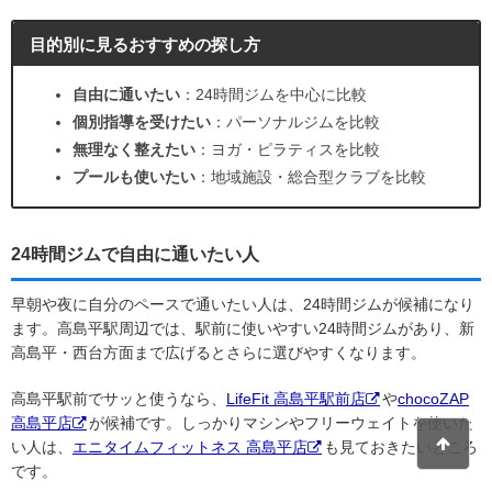
目的別に見るおすすめの探し方
自由に通いたい
：24時間ジムを中心に比較
個別指導を受けたい
：パーソナルジムを比較
無理なく整えたい
：ヨガ・ピラティスを比較
プールも使いたい
：地域施設・総合型クラブを比較
24時間ジムで自由に通いたい人
早朝や夜に自分のペースで通いたい人は、24時間ジムが候補になり
ます。高島平駅周辺では、駅前に使いやすい24時間ジムがあり、新
高島平・西台方面まで広げるとさらに選びやすくなります。
高島平駅前でサッと使うなら、
LifeFit 高島平駅前店
や
chocoZAP
高島平店
が候補です。しっかりマシンやフリーウェイトを使いた
い人は、
エニタイムフィットネス 高島平店
も見ておきたいところ
です。