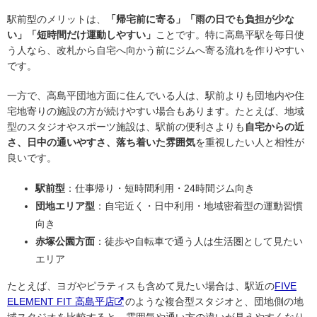
駅前型のメリットは、
「帰宅前に寄る」「雨の日でも負担が少な
い」「短時間だけ運動しやすい」
ことです。特に高島平駅を毎日使
う人なら、改札から自宅へ向かう前にジムへ寄る流れを作りやすい
です。
一方で、高島平団地方面に住んでいる人は、駅前よりも団地内や住
宅地寄りの施設の方が続けやすい場合もあります。たとえば、地域
型のスタジオやスポーツ施設は、駅前の便利さよりも
自宅からの近
さ、日中の通いやすさ、落ち着いた雰囲気
を重視したい人と相性が
良いです。
駅前型
：仕事帰り・短時間利用・24時間ジム向き
団地エリア型
：自宅近く・日中利用・地域密着型の運動習慣
向き
赤塚公園方面
：徒歩や自転車で通う人は生活圏として見たい
エリア
たとえば、ヨガやピラティスも含めて見たい場合は、駅近の
FIVE
ELEMENT FIT 高島平店
のような複合型スタジオと、団地側の地