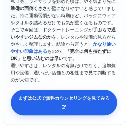
私自身、ライザップを始めた頃は、やる気より先に
準備の面倒くささ
が壁になりやすいと感じていまし
た。特に運動習慣がない時期ほど、バッグにウェア
やタオルを詰めるだけでも気が重くなるものです。
そこで今回は、ドクタートレーニングが
手ぶらで通
いやすいジムなのか
を、レンタルや設備の見方から
やさしく整理します。結論から言うと、
かなり通い
やすい印象はある
ものの、
「完全に何も持たずに
OK」と思い込むのは早い
です。
通いやすさは、レンタルの有無だけでなく、追加費
用や設備、通いたい店舗との相性まで見て判断する
のが大切です。
まずは公式で無料カウンセリングを見てみる