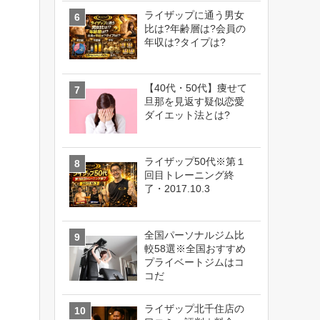
ライザップに通う男女
比は?年齢層は?会員の
年収は?タイプは?
【40代・50代】痩せて
旦那を見返す疑似恋愛
ダイエット法とは?
ライザップ50代※第１
回目トレーニング終
了・2017.10.3
全国パーソナルジム比
較58選※全国おすすめ
プライベートジムはコ
コだ
ライザップ北千住店の