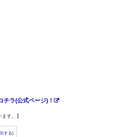
チラ(公式ページ)！
います。】
示する
]