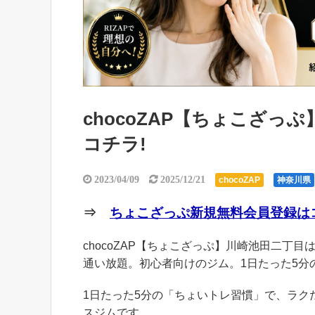
chocoZAP【ちょこざ
コチラ!
2023/04/09
2025/12/21
chocoZAP
神奈川県
⇒
ちょこざっぷ新規無料会員登録はコ
chocoZAP【ちょこざっぷ】川崎池田二丁目は
通い放題。初心者向けのジム。1日たった5分
1日たった5分の「ちょいトレ習慣」で、ラ
スジムです