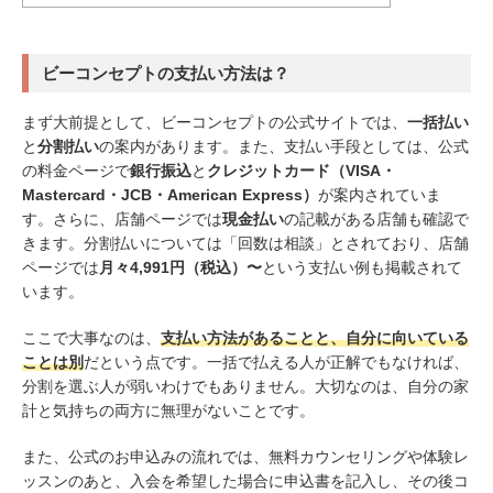
ビーコンセプトの支払い方法は？
まず大前提として、ビーコンセプトの公式サイトでは、
一括払い
と
分割払い
の案内があります。また、支払い手段としては、公式
の料金ページで
銀行振込
と
クレジットカード（VISA・
Mastercard・JCB・American Express）
が案内されていま
す。さらに、店舗ページでは
現金払い
の記載がある店舗も確認で
きます。分割払いについては「回数は相談」とされており、店舗
ページでは
月々4,991円（税込）〜
という支払い例も掲載されて
います。
ここで大事なのは、
支払い方法があることと、自分に向いている
ことは別
だという点です。一括で払える人が正解でもなければ、
分割を選ぶ人が弱いわけでもありません。大切なのは、自分の家
計と気持ちの両方に無理がないことです。
また、公式のお申込みの流れでは、無料カウンセリングや体験レ
ッスンのあと、入会を希望した場合に申込書を記入し、その後コ