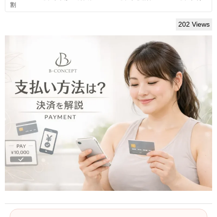
割
202 Views