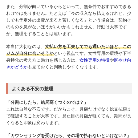
また、分割が向いているからといって、無条件でおすすめできる
わけではありません。たとえば「今の収入なら払えるけれど、少
しでも予定外の出費が来ると苦しくなる」という場合は、契約そ
のものを急がないほうがいいかもしれません。行動は大事です
が、無理をすることとは違います。
本当に大切なのは、
支払い方を工夫してでも通いたいほど、この
ジムが自分に合いそうか
という視点です。女性専用の環境や下半
身特化の考え方に魅力を感じる方は、
女性専用の特徴
や
脚やせ向
きかどうか
も見ておくと判断しやすくなります。
よくある不安の整理
「分割にしたら、結局高くつくのでは？」
これは自然な不安です。だからこそ、月額だけでなく総支払額ま
で確認することが大事です。見た目の月額が軽くても、期間が長
くなると印象は変わります。
「カウンセリングを受けたら、その場で払わないといけない？」