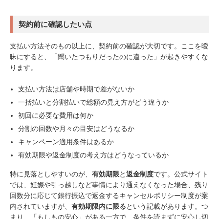
契約前に確認したい点
支払い方法そのもの以上に、契約前の確認が大切です。ここを曖
昧にすると、「聞いたつもりだったのに違った」が起きやすくな
ります。
支払い方法は店舗や時期で差がないか
一括払いと分割払いで総額の見え方がどう違うか
初回に必要な費用は何か
分割の回数や月々の目安はどうなるか
キャンペーン適用条件はあるか
有効期限や返金制度の考え方はどうなっているか
特に見落としやすいのが、
有効期限
と
返金制度
です。公式サイト
では、妊娠や引っ越しなど事情により通えなくなった場合、残り
回数分に応じて銀行振込で返金するキャンセルポリシー制度が案
内されていますが、
有効期限内に限る
という記載があります。つ
まり、「もしもの安心」がある一方で、条件を読まずに安心し切