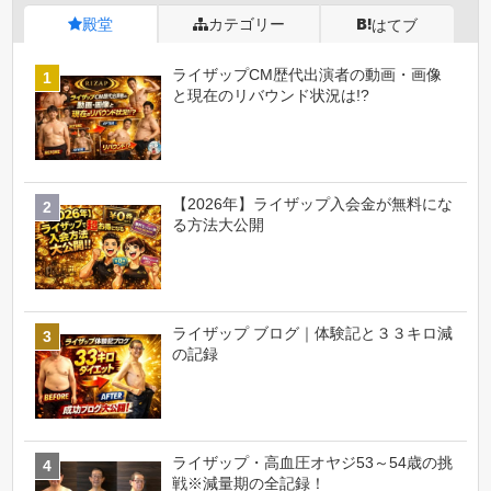
殿堂
カテゴリー
はてブ
ライザップCM歴代出演者の動画・画像
と現在のリバウンド状況は!?
【2026年】ライザップ入会金が無料にな
る方法大公開
ライザップ ブログ｜体験記と３３キロ減
の記録
ライザップ・高血圧オヤジ53～54歳の挑
戦※減量期の全記録！