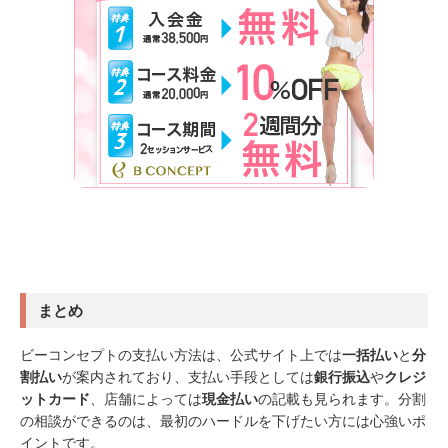
まとめ
ビーコンセプトの支払い方法は、公式サイト上では
一括払い
と
分
割払い
が案内されており、支払い手段としては
銀行振込
や
クレジ
ットカード
、店舗によっては
現金払い
の記載も見られます。分割
の相談ができるのは、最初のハードルを下げたい方には心強いポ
イントです。