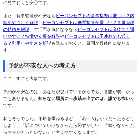
に見ておくと安心です。
また、食事管理が不安なら
ビーコンセプトの食事指導は厳しい？内
容をやさしく解説
、
ビーコンセプトは糖質制限が厳しい？食事管理
の特徴を解説
、生活面が気になるなら
ビーコンセプトは産後でも通
いやすい？特徴や支援を解説
や
ビーコンセプトは子連れでも通え
る？利用しやすさを解説
も読んでおくと、質問が具体的になりま
す。
予約が不安な人への考え方
ここ、すごく大事です。
予約が不安なのは、あなたが怠けているからでも、意志が弱いから
でもありません。
知らない場所に一歩踏み出すのは、誰でも怖い
ん
です。
私もそうでした。年齢を重ねるほど、「若い人ばかりだったらどう
しよう」「話についていけなかったら恥ずかしい」「続かなかった
らお金がもったいない」と考えやすくなります。