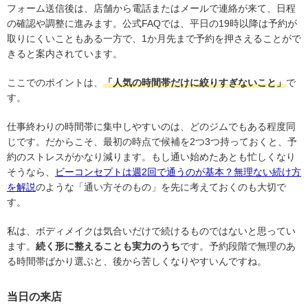
フォーム送信後は、店舗から電話またはメールで連絡が来て、日程
の確認や調整に進みます。公式FAQでは、平日の19時以降は予約が
取りにくいこともある一方で、1か月先まで予約を押さえることがで
きると案内されています。
ここでのポイントは、
「人気の時間帯だけに絞りすぎないこと」
で
す。
仕事終わりの時間帯に集中しやすいのは、どのジムでもある程度同
じです。だからこそ、最初の時点で候補を2つ3つ持っておくと、予
約のストレスがかなり減ります。もし通い始めたあとも忙しくなり
そうなら、
ビーコンセプトは週2回で通うのが基本？無理ない続け方
を解説
のような「通い方そのもの」を先に考えておくのも大切で
す。
私は、ボディメイクは気合いだけで続けるものではないと思ってい
ます。
続く形に整えることも実力のうち
です。予約段階で無理のあ
る時間帯ばかり選ぶと、後から苦しくなりやすいんですね。
当日の来店