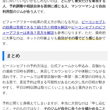
逆に向いていないかもしれないのは、
とにかく最安だけを重視する
人
、
予約調整や相談自体を面倒に感じる人
、
マンツーマンより自由
利用型のジムが合う人
です。
ビフォーアフターや結果の見え方が気になる方は、
ビーコンセプト
の効果は実感できる？続け方と特徴を解説
や
ビーコンセプトのビフ
ォーアフターは本当？見方を解説
も参考になります。ただ、最終的
に大事なのは、ネットの印象よりも
自分がその場でどう感じるか
で
す。
まとめ
ビーコンセプトの予約方法は、公式フォームから申込み、店舗から
の連絡で日時を調整し、来店してカウンセリングや体験につながる
流れです。フォームでは希望店舗や第一希望・第二希望の日時を入
れる形で、直近予約は埋まる可能性があるため少し先の日程が動き
やすく、平日19時以降は取りにくいこともあると案内されていま
す。
予約と聞くと身構えてしまいますが、本当に大切なのは「申し込む
こと」そのものではなく、
そのジムが自分に合うかを確かめること