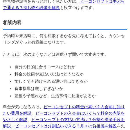
持ち物や設備をもっと詳しく見たい方は、
ビーコンセプトは手ぶら
で通える？持ち物や設備を解説
も役立つはずです。
相談内容
予約時や来店時に、何を相談するかを先に考えておくと、カウンセ
リングがぐっと有意義になります。
たとえば、次のようなことは遠慮せず聞いて大丈夫です。
自分の目的に合うコースはどれか
料金の総額や支払い方法はどうなるか
忙しくても続けられる通い方はできるか
食事指導は厳しすぎないか
産後や子連れなど、生活事情に配慮があるか
料金が気になる方は、
ビーコンセプトの料金は高い？入会前に知り
たい費用を解説
、
ビーコンセプトの入会金はいくら？料金の内訳を
やさしく解説
、
ビーコンセプトの支払い方法は？分割や決済手段を
解説
、
ビーコンセプトは分割払いできる？月々の負担感を解説
を先