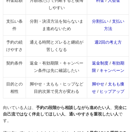
料金総額
月額感だけで判断すると後悔
料金
/
入会金
しやすい
支払い条
分割・決済方法を知らないま
分割払い
/
支払い
件
ま進めないため
方法
予約の続
通える時間とズレると継続が
週2回の考え方
けやすさ
苦しくなる
契約条件
返金・有効期限・キャンペー
返金制度
/
有効期
ン条件は先に確認したい
限
/
キャンペーン
目的との
脚やせ・太もも・ヒップなど
脚やせ
/
太もも痩
相性
目的次第で見方が変わる
せ
/
ヒップアップ
向いている人は、
予約の段階から相談しながら進めたい人
、
完全に
自己流ではなく伴走してほしい人
、
通いやすさを重視したい人
で
す。