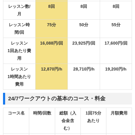
レッスン数/
8回
8回
8回
月
レッスン時
75分
50分
55分
間/回
レッスン
16,088円/回
23,925円/回
17,600円/回
1回あたり費
用
レッスン
12,870円/h
28,710円/h
19,200円/h
1時間あたり
費用
24/7ワークアウトの基本のコース・料金
コース名
時間/回数
総額（入
1回75分
月額費用
会金含
あたり
む）