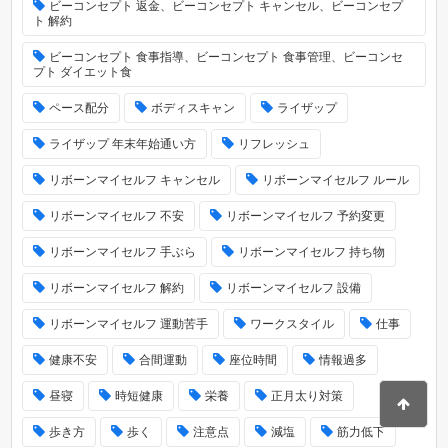
ビーコンセプト 返金、ビーコンセプト キャンセル、ビーコンセプ
ト 解約
ビーコンセプト 食事指導、ビーコンセプト 食事管理、ビーコンセ
プト ダイエット食
ペース配分
ボディスキャン
ライザップ
ライザップ 年末年始通い方
リフレッシュ
リボーンマイセルフ キャンセル
リボーンマイセルフ ルール
リボーンマイセルフ 不安
リボーンマイセルフ 予約変更
リボーンマイセルフ 手ぶら
リボーンマイセルフ 持ち物
リボーンマイセルフ 解約
リボーンマイセルフ 設備
リボーンマイセルフ 運動苦手
ワークスタイル
仕事
健康不安
合間運動
座位時間
情報過多
昼寝
時短健康
栄養
正月太り対策
歩き方
歩く
注意点
減塩
筋力低下