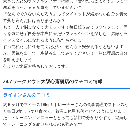
大事な人とのランチやディナーの際に『食べたら太るかも』って罪
悪感をもったまま食事をしていませんか？
『なんでできないんだろう』ってダイエットが続かない自分を責め
て落ち込んだ日はありませんか？
もう一人で悩まなくて大丈夫です！毎日鏡をみてワクワクして、周
りを気にせず自分が本当に着たいファッションを楽しむ、素敵なラ
イフスタイルになれるように私たちがいます！
すべて私たちに任せてください。色んな不安があるかと思います
が、勇気を出して一歩踏み出してみてください！一緒に理想の自分
を叶えましょう！
心よりご来店お待ちしております。
24/7ワークアウト大阪心斎橋店のクチコミ情報
ライオンさんの口コミ
約５ヶ月でマイナス18kg！トレーナーさんの食事管理でストレスな
く毎日3食しっかり食べて、着実に体重も落とせるようになりまし
た！トレーニングメニューもとっても親切で分かりやすく、継続し
てトレーニングを続けられるのも強みです！