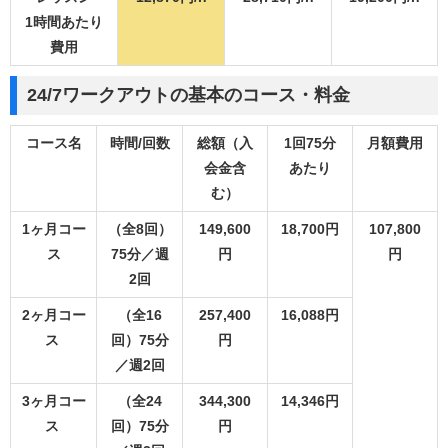
1時間あたり
費用
24/7ワークアウトの基本のコース・料金
コース名
時間/回数
総額（入
1回75分
月額費用
会金含
あたり
む）
1ヶ月コー
（全8回）
149,600
18,700円
107,800
ス
75分／週
円
円
2回
2ヶ月コー
（全16
257,400
16,088円
ス
回）75分
円
／週2回
3ヶ月コー
（全24
344,300
14,346円
ス
回）75分
円