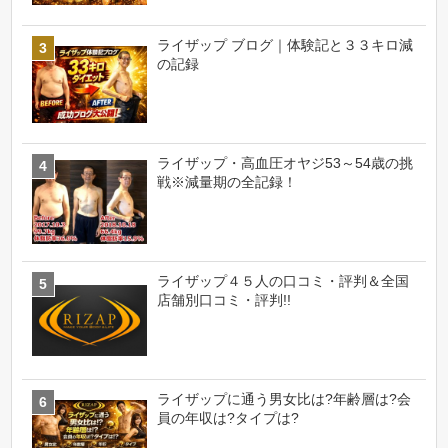
ライザップ ブログ｜体験記と３３キロ減
の記録
ライザップ・高血圧オヤジ53～54歳の挑
戦※減量期の全記録！
ライザップ４５人の口コミ・評判＆全国
店舗別口コミ・評判!!
ライザップに通う男女比は?年齢層は?会
員の年収は?タイプは?