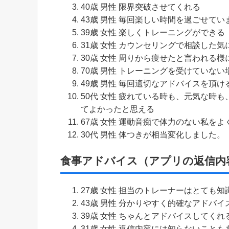
40歳 男性 限界突破させてくれる
43歳 男性 毎回楽しい時間を過ごせてい
39歳 女性 楽しくトレーニングができる
31歳 女性 カウンセリングで相談した
30歳 女性 周りから痩せたと言われる
70歳 男性 トレーニングを受けていな
49歳 男性 毎回適切なアドバイスを頂け
50代 女性 疲れている時も、元気な時
てよかったと思える
67歳 女性 運動音痴で体力のない私を
30代 男性 体つきが相当変化しました。
食事アドバイス（アプリの返信内
27歳 女性 担当のトレーナーはとても
43歳 男性 分かりやすく的確なアドバ
39歳 女性 ちゃんとアドバイスしてくれ
31歳 女性 返信内容には知らないこと