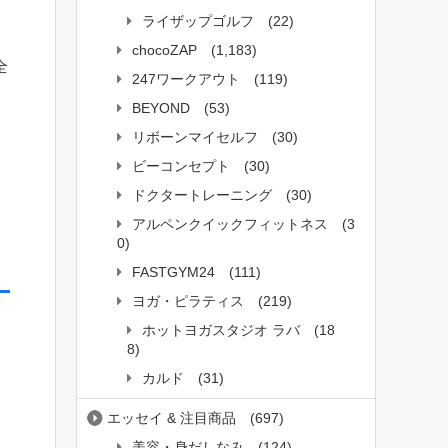
ライザップゴルフ
(22)
chocoZAP
(1,183)
全
247ワークアウト
(119)
BEYOND
(53)
リボーンマイセルフ
(30)
ビーコンセプト
(30)
ドクタートレーニング
(30)
アルペンクイックフィットネス
(3
く
0)
FASTGYM24
(111)
ヨガ・ピラティス
(219)
ホットヨガスタジオ ラバ
(18
8)
カルド
(31)
エッセイ & 注目商品
(697)
ー
美容・身だしなみ
(124)