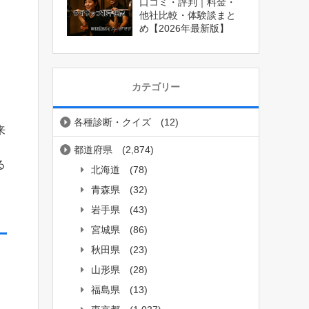
口コミ・評判｜料金・
他社比較・体験談まと
め【2026年最新版】
カテゴリー
。
各種診断・クイズ
(12)
来
都道府県
(2,874)
る
北海道
(78)
青森県
(32)
岩手県
(43)
宮城県
(86)
秋田県
(23)
山形県
(28)
福島県
(13)