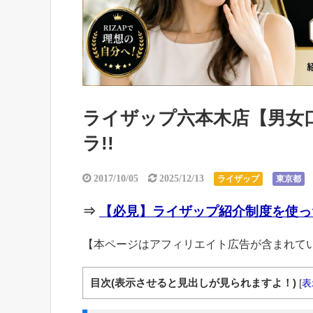
ライザップ六本木店【男女口
ラ!!
2017/10/05
2025/12/13
ライザップ
東京都
⇒
【必見】ライザップ紹介制度を使っ
【本ページはアフィリエイト広告が含まれて
目次(表示させると見出しが見られますよ！)
[
表