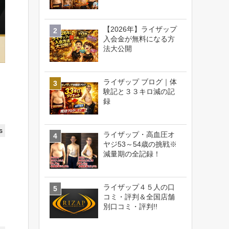
【2026年】ライザップ
入会金が無料になる方
法大公開
ライザップ ブログ｜体
験記と３３キロ減の記
録
s
ライザップ・高血圧オ
ヤジ53～54歳の挑戦※
減量期の全記録！
ライザップ４５人の口
コミ・評判＆全国店舗
別口コミ・評判!!