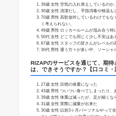
39歳 女性 空気の入れ替えしているの
30歳 女性 清潔だし、手指消毒や検温
70歳 男性 高歌放吟しているわけでも
く考えられない。
49歳 男性 ロッカールームが混み合う時
50代 女性 どこでも同じく少し不安はあ
67歳 女性 スタッフの皆さんがレベル
30代 男性 通う方々が多い中、ソーシ
RIZAPのサービスを通じて、期
は、できそうですか？【口コミ・
27歳 女性 目標の体重になった
43歳 男性 ついつい食べてしまったり
39歳 女性 体重は減ったが、足が細くな
31歳 女性 実際に減量が出来た
30歳 女性 以前3ヶ月パーソナルやっ