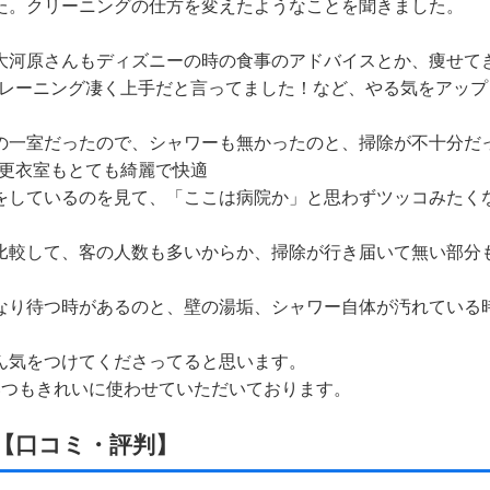
した。クリーニングの仕方を変えたようなことを聞きました。
、大河原さんもディズニーの時の食事のアドバイスとか、痩せて
レーニング凄く上手だと言ってました！など、やる気をアップ
ンの一室だったので、シャワーも無かったのと、掃除が不十分だ
更衣室もとても綺麗で快適
除をしているのを見て、「ここは病院か」と思わずツッコみたく
ら比較して、客の人数も多いからか、掃除が行き届いて無い部分
かなり待つ時があるのと、壁の湯垢、シャワー自体が汚れている
さん気をつけてくださってると思います。
、いつもきれいに使わせていただいております。
策【口コミ・評判】