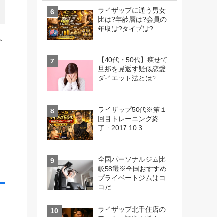
ライザップに通う男女
比は?年齢層は?会員の
年収は?タイプは?
ト
【40代・50代】痩せて
旦那を見返す疑似恋愛
ダイエット法とは?
ライザップ50代※第１
回目トレーニング終
了・2017.10.3
全国パーソナルジム比
較58選※全国おすすめ
プライベートジムはコ
コだ
ライザップ北千住店の