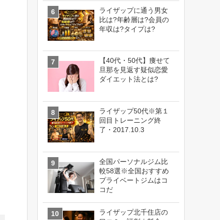
ライザップに通う男女
比は?年齢層は?会員の
年収は?タイプは?
【40代・50代】痩せて
旦那を見返す疑似恋愛
ダイエット法とは?
ライザップ50代※第１
回目トレーニング終
了・2017.10.3
全国パーソナルジム比
較58選※全国おすすめ
プライベートジムはコ
コだ
ライザップ北千住店の