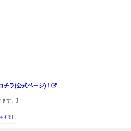
チラ(公式ページ)！
います。】
示する
]