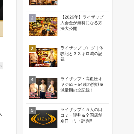
【2026年】ライザップ
入会金が無料になる方
法大公開
ライザップ ブログ｜体
験記と３３キロ減の記
録
s
ライザップ・高血圧オ
ヤジ53～54歳の挑戦※
減量期の全記録！
ライザップ４５人の口
ネ
コミ・評判＆全国店舗
別口コミ・評判!!