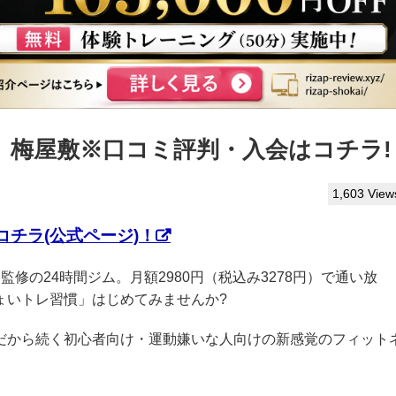
ぷ】梅屋敷※口コミ評判・入会はコチラ!
1,603 View
チラ(公式ページ)！
AP監修の24時間ジム。月額2980円（税込み3278円）で通い放
ょいトレ習慣」はじめてみませんか?
クだから続く初心者向け・運動嫌いな人向けの新感覚のフィット