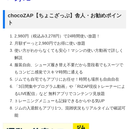
chocoZAP【ちょこざっぷ】舎人・お勧めポイン
ト
2,980円（税込み3,278円）で24時間使い放題！
月額ずーっと2,980円でお得に使い放題
使い方がわからなくても安心！マシンの使い方動画で詳しく
解説
服装自由、シューズ履き替え不要だから普段着でもスーツで
もコンビニ感覚でスキマ時間に通える
ジムでも自宅でもアプリにお任せ！時間も場所も自由自在
「3日間集中プログラム動画」や「RIZAP現役トレーナーによ
るLIVE配信」など 無料アプリでコンテンツ見放題
トレーニングメニューも記録できるからやる気UP
ジムの入退館もアプリ1つ。混雑状況もリアルタイムで確認可
能