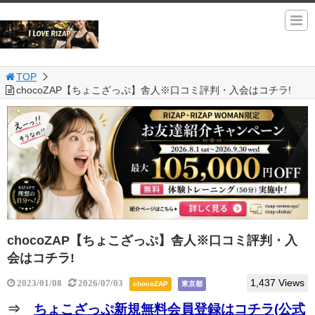
TOP
chocoZAP【ちょこざっぷ】舎人※口コミ評判・入会はコチラ!
chocoZAP【ちょこざっぷ】舎人※口コミ評判・入
会はコチラ!
1,437 Views
2023/01/08
2026/07/03
chocoZAP
東京都
⇒
ちょこざっぷ新規無料会員登録はコチラ(公式