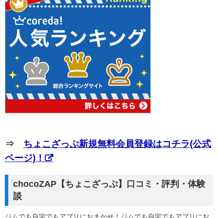
⇒
ちょこざっぷ新規無料会員登録はコチラ(公式
ページ)！
chocoZAP【ちょこざっぷ】口コミ・評判・体験
談
ジムでも自宅でもアプリにおまかせ！ジムでも自宅でもアプリにお