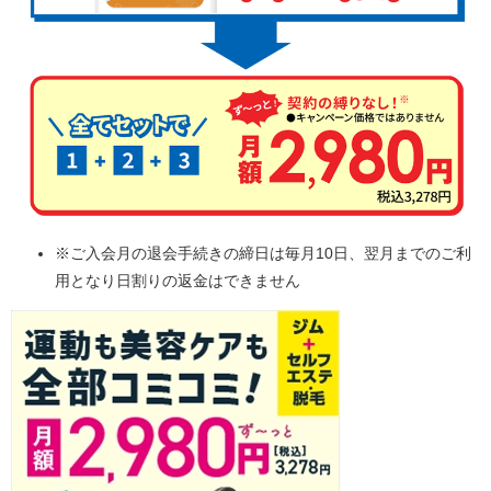
※ご入会月の退会手続きの締日は毎月10日、翌月までのご利
用となり日割りの返金はできません