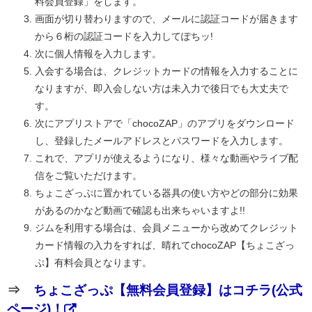
料会員登録」をします。
画面が切り替わりますので、メールに認証コードが届きます
から６桁の認証コードを入力してぽちッ!
次に個人情報を入力します。
入会する場合は、クレジットカードの情報を入力することに
なりますが、即入会しない方は未入力で後日でも大丈夫で
す。
次にアプリストアで「chocoZAP」のアプリをダウンロード
し、登録したメールアドレスとパスワードを入力します。
これで、アプリが使えるようになり、様々な動画やライブ配
信をご覧いただけます。
ちょこざっぷに置かれている器具の使い方やどの部分に効果
があるのかなど動画で確認も出来ちゃいますよ!!
ジムを利用する場合は、会員メニューから改めてクレジット
カード情報の入力をすれば、晴れてchocoZAP【ちょこざっ
ぷ】有料会員となります。
⇒
ちょこざっぷ【無料会員登録】はコチラ(公式
ページ)！