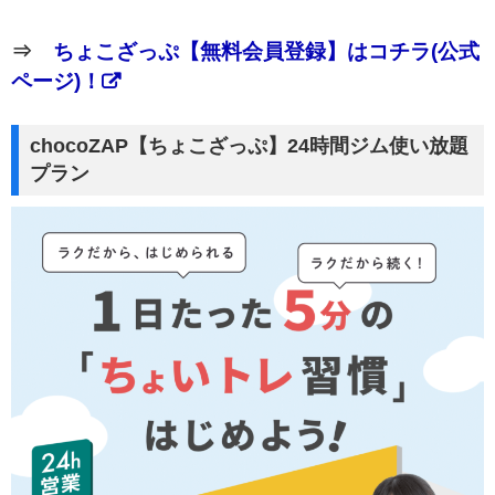
⇒
ちょこざっぷ【無料会員登録】はコチラ(公式
ページ)！
chocoZAP【ちょこざっぷ】24時間ジム使い放題
プラン