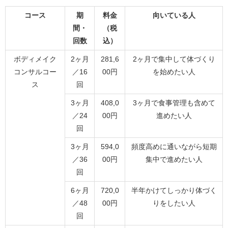
コース
期
料金
向いている人
間・
（税
回数
込）
ボディメイク
2ヶ月
281,6
2ヶ月で集中して体づくり
コンサルコー
／16
00円
を始めたい人
ス
回
3ヶ月
408,0
3ヶ月で食事管理も含めて
／24
00円
進めたい人
回
3ヶ月
594,0
頻度高めに通いながら短期
／36
00円
集中で進めたい人
回
6ヶ月
720,0
半年かけてしっかり体づく
／48
00円
りをしたい人
回