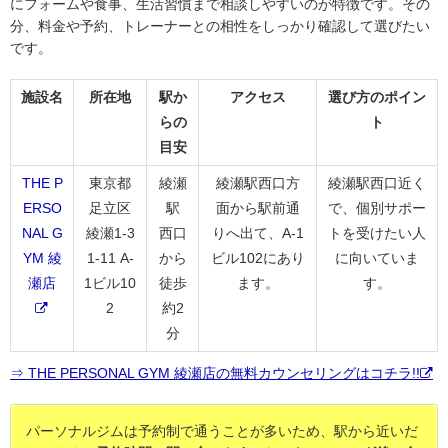
にフォームや食事、生活習慣まで相談しやすいのが特徴です。その
分、料金や予約、トレーナーとの相性をしっかり確認して選びたい
です。
施設名
所在地
駅か
アクセス
選び方のポイン
らの
ト
目安
THE P
東京都
綾瀬
綾瀬駅西口方
綾瀬駅西口近く
ERSO
足立区
駅
面から駅前通
で、個別サポー
NAL G
綾瀬1-3
西口
りへ出て、A-1
トを受けたい人
YM 綾
1-11 A-
から
ビル102にあり
に向いていま
瀬店
1ビル10
徒歩
ます。
す。
2
約2
分
⇒ THE PERSONAL GYM 綾瀬店の無料カウンセリングはコチラ!!
パーソナルジムは予約制で通うことが多いため、駅から近いだ