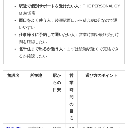
駅近で個別サポートを受けたい人
：THE PERSONAL GY
M 綾瀬店
西口をよく使う人
：綾瀬駅西口から徒歩約2分なので通
いやすい
仕事帰りに予約して通いたい人
：営業時間や最終受付時
間を確認したい
北千住まで出るか迷う人
：まずは綾瀬駅近くで完結でき
るか確認したい
施設名
所在地
駅か
営
選び方のポイント
らの
業
目安
時
間
の
目
安