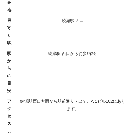
在
地
最
綾瀬駅 西口
寄
り
駅
駅
綾瀬駅 西口から徒歩約2分
か
ら
の
目
安
ア
綾瀬駅西口方面から駅前通りへ出て、A-1ビル102にあり
ク
ます。
セ
ス