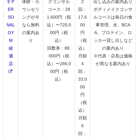
E P
体験・カ
クコンサル
2
出し込みの案内あり
ER
ウンセリ
コース：28
回：
ボディメイクコンサ
SO
ングが今
1,600円（税
17,6
ルコースは毎日の食
NAL
なら無料
込）〜720,0
00
事管理、水、BCA
GY
の案内あ
00円（税
円
A、プロテイン、ロ
M
り
込）
（税
ッカー貸し出しなど
綾
回数券：88,
込）
の案内あり
瀬
000円（税
月額
※代表・店長は価格
店
込）〜286,0
4
が異なる案内あり
00円（税
回：
込）
33,0
00
円
（税
込）
月額
6
回：