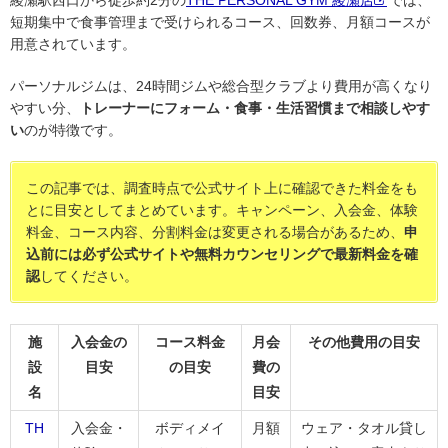
短期集中で食事管理まで受けられるコース、回数券、月額コースが
用意されています。
パーソナルジムは、24時間ジムや総合型クラブより費用が高くなり
やすい分、
トレーナーにフォーム・食事・生活習慣まで相談しやす
い
のが特徴です。
この記事では、調査時点で公式サイト上に確認できた料金をも
とに目安としてまとめています。キャンペーン、入会金、体験
料金、コース内容、分割料金は変更される場合があるため、
申
込前には必ず公式サイトや無料カウンセリングで最新料金を確
認
してください。
施
入会金の
コース料金
月会
その他費用の目安
設
目安
の目安
費の
名
目安
TH
入会金・
ボディメイ
月額
ウェア・タオル貸し