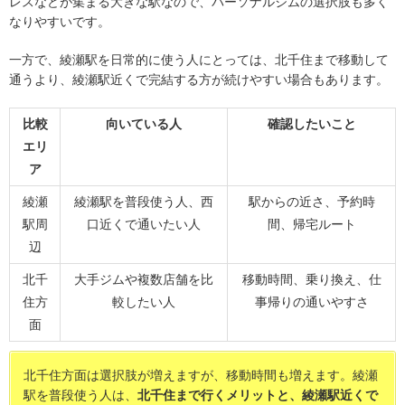
レスなどが集まる大きな駅なので、パーソナルジムの選択肢も多く
なりやすいです。
一方で、綾瀬駅を日常的に使う人にとっては、北千住まで移動して
通うより、綾瀬駅近くで完結する方が続けやすい場合もあります。
比較
向いている人
確認したいこと
エリ
ア
綾瀬
綾瀬駅を普段使う人、西
駅からの近さ、予約時
駅周
口近くで通いたい人
間、帰宅ルート
辺
北千
大手ジムや複数店舗を比
移動時間、乗り換え、仕
住方
較したい人
事帰りの通いやすさ
面
北千住方面は選択肢が増えますが、移動時間も増えます。綾瀬
駅を普段使う人は、
北千住まで行くメリットと、綾瀬駅近くで