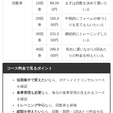
回数券
10回
88,00
まずは回数を決めて通いた
券
0円
い人
20回
165,0
中期的にフォームや体づく
券
00円
りを見てもらいたい人
30回
231,0
継続的にトレーニングした
券
00円
い人
40回
286,0
長めに通いながら1回あた
券
00円
りの料金を抑えたい人
コース料金で見るポイント
短期集中で変えたい
なら、ボディメイクコンサルコース
を確認
食事管理も必要
なら、毎日の食事管理が含まれるコース
を確認
トレーニング中心
なら、回数券も候補
総額を抑えたい
なら、回数・期間・1回あたり料金を比