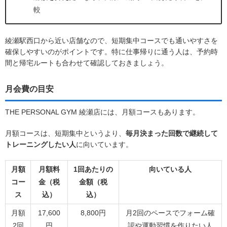
較
綾瀬駅西口から近い店舗なので、短期集中コースでも通いやすさを
確保しやすいのがポイントです。特に仕事帰りに通う人は、予約時
間と帰宅ルートも合わせて確認しておきましょう。
月会費の目安
THE PERSONAL GYM 綾瀬店には、月額コースもあります。
月額コースは、短期集中というより、
毎月決まった回数で継続して
トレーニングしたい人
に向いています。
月額
月額料
1回あたりの
向いている人
コー
金（税
金額（税
ス
込）
込）
月額
17,600
8,800円
月2回のペースでフォーム確
2回
円
認や運動習慣を作りたい人