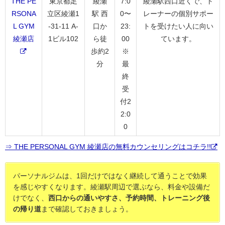
THE PE
東京都足
綾瀬
7:0
綾瀬駅西口近くで、ト
RSONA
立区綾瀬1
駅 西
0〜
レーナーの個別サポー
L GYM
-31-11 A-
口か
23:
トを受けたい人に向い
綾瀬店
1ビル102
ら徒
00
ています。
歩約2
※
分
最
終
受
付2
2:0
0
⇒ THE PERSONAL GYM 綾瀬店の無料カウンセリングはコチラ!!
パーソナルジムは、1回だけではなく継続して通うことで効果
を感じやすくなります。綾瀬駅周辺で選ぶなら、料金や設備だ
けでなく、
西口からの通いやすさ、予約時間、トレーニング後
の帰り道
まで確認しておきましょう。