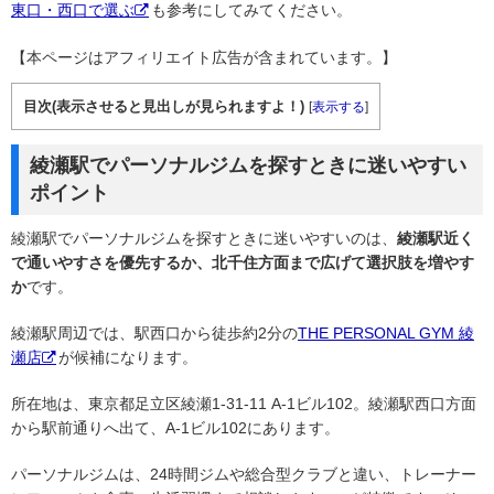
東口・西口で選ぶ
も参考にしてみてください。
【本ページはアフィリエイト広告が含まれています。】
目次(表示させると見出しが見られますよ！)
[
表示する
]
綾瀬駅でパーソナルジムを探すときに迷いやすい
ポイント
綾瀬駅でパーソナルジムを探すときに迷いやすいのは、
綾瀬駅近く
で通いやすさを優先するか、北千住方面まで広げて選択肢を増やす
か
です。
綾瀬駅周辺では、駅西口から徒歩約2分の
THE PERSONAL GYM 綾
瀬店
が候補になります。
所在地は、東京都足立区綾瀬1-31-11 A-1ビル102。綾瀬駅西口方面
から駅前通りへ出て、A-1ビル102にあります。
パーソナルジムは、24時間ジムや総合型クラブと違い、トレーナー