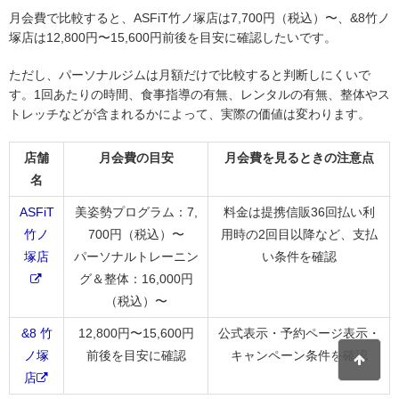
月会費で比較すると、ASFiT竹ノ塚店は7,700円（税込）〜、&8竹ノ
塚店は12,800円〜15,600円前後を目安に確認したいです。
ただし、パーソナルジムは月額だけで比較すると判断しにくいで
す。1回あたりの時間、食事指導の有無、レンタルの有無、整体やス
トレッチなどが含まれるかによって、実際の価値は変わります。
店舗
月会費の目安
月会費を見るときの注意点
名
ASFiT
美姿勢プログラム：7,
料金は提携信販36回払い利
竹ノ
700円（税込）〜
用時の2回目以降など、支払
塚店
パーソナルトレーニン
い条件を確認
グ＆整体：16,000円
（税込）〜
&8 竹
12,800円〜15,600円
公式表示・予約ページ表示・
ノ塚
前後を目安に確認
キャンペーン条件を確認
店