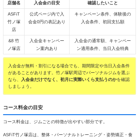
店舗名
入会金の目安
確認したいこと
ASFiT
公式ページ内で入
キャンペーン条件、体験後の
竹ノ塚
会金0円の表記あり
入会条件、初回支払額
店
&8 竹
入会金キャンペー
入会金の通常額、キャンペー
ノ塚店
ン案内あり
ン適用条件、当日入会特典
入会金が無料・割引になる場合でも、期間限定や当日入会条件
があることがあります。竹ノ塚駅周辺でパーソナルジムを選ぶ
なら、
入会金だけでなく、初月に実際いくら支払うのか
を確認
しましょう。
コース料金の目安
コース料金は、ジムごとの特徴が出やすい部分です。
ASFiT竹ノ塚店は、整体・パーソナルトレーニング・姿勢矯正・食