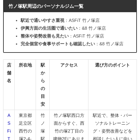
竹ノ塚駅周辺のパーソナルジム一覧
駅近で通いやすさ重視
：ASFiT 竹ノ塚店
伊興方面の生活圏で通いたい
：&8 竹ノ塚店
整体や姿勢改善も見たい
：ASFiT 竹ノ塚店
完全個室や食事サポートも確認したい
：&8 竹ノ塚店
店
所在地
駅
アクセス
選び方のポイント
舗
か
名
ら
の
目
安
A
東京都
竹
竹ノ塚駅西口方
駅近で、整体・パー
S
足立区
ノ
面からすぐ、西
ソナルトレーニン
Fi
西竹の
塚
竹の塚2丁目の
グ・姿勢改善などを
T
塚2-4-
駅
建物2Fにありま
相談したい人に向い