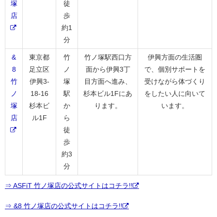
塚
徒
店
歩
約1
分
&
東京都
竹
竹ノ塚駅西口方
伊興方面の生活圏
8
足立区
ノ
面から伊興3丁
で、個別サポートを
竹
伊興3-
塚
目方面へ進み、
受けながら体づくり
ノ
18-16
駅
杉本ビル1Fにあ
をしたい人に向いて
塚
杉本ビ
か
ります。
います。
店
ル1F
ら
徒
歩
約3
分
⇒ ASFiT 竹ノ塚店の公式サイトはコチラ!!
⇒ &8 竹ノ塚店の公式サイトはコチラ!!