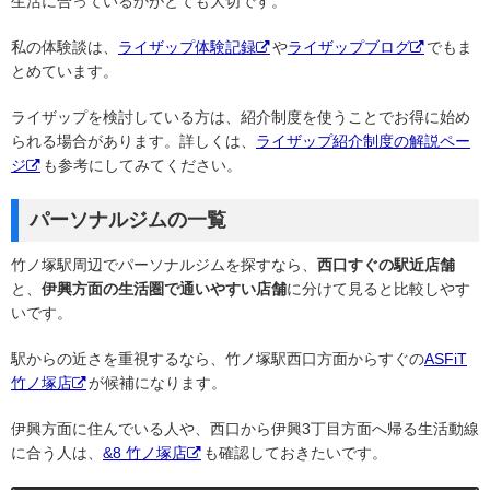
生活に合っているかがとても大切です。
私の体験談は、
ライザップ体験記録
や
ライザップブログ
でもま
とめています。
ライザップを検討している方は、紹介制度を使うことでお得に始め
られる場合があります。詳しくは、
ライザップ紹介制度の解説ペー
ジ
も参考にしてみてください。
パーソナルジムの一覧
竹ノ塚駅周辺でパーソナルジムを探すなら、
西口すぐの駅近店舗
と、
伊興方面の生活圏で通いやすい店舗
に分けて見ると比較しやす
いです。
駅からの近さを重視するなら、竹ノ塚駅西口方面からすぐの
ASFiT
竹ノ塚店
が候補になります。
伊興方面に住んでいる人や、西口から伊興3丁目方面へ帰る生活動線
に合う人は、
&8 竹ノ塚店
も確認しておきたいです。