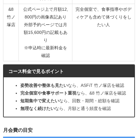
&8
公式ページ上で月額12,
完全個室で、食事指導やボデ
竹ノ
800円の画像表記あり
ィケアも含めて体づくりをし
塚店
外部予約ページでは月
たい人
額15,600円の記載もあ
り
※申込時に最新料金を
確認
コース料金で見るポイント
姿勢改善や整体も見たい
なら、ASFiT 竹ノ塚店を確認
完全個室や食事サポート重視
なら、&8 竹ノ塚店を確認
短期集中で変えたい
なら、回数・期間・総額を確認
無理なく続けたい
なら、月額と通う頻度を確認
月会費の目安