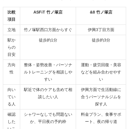
比較
ASFiT 竹ノ塚店
&8 竹ノ塚店
項目
立地
竹ノ塚駅西口方面からすぐ
伊興3丁目方面
駅か
徒歩約1分
徒歩約3分
らの
目安
方向
整体・姿勢改善・パーソナ
運動・疲労回復・美容
性
ルトレーニングを相談しや
などを組み合わせやす
すい
い
向い
駅近で体のケアも含めて相
伊興方面で生活動線に
てい
談したい人
合うパーソナルジムを
る人
探す人
確認
シャワーなしでも問題ない
料金プラン、食事サポ
した
か、平日夜の予約枠
ート、夜の帰り道
いこ