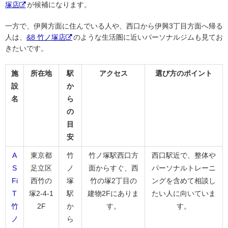
塚店
が候補になります。
一方で、伊興方面に住んでいる人や、西口から伊興3丁目方面へ帰る
人は、
&8 竹ノ塚店
のような生活圏に近いパーソナルジムも見てお
きたいです。
施
所在地
駅
アクセス
選び方のポイント
設
か
名
ら
の
目
安
A
東京都
竹
竹ノ塚駅西口方
西口駅近で、整体や
S
足立区
ノ
面からすぐ、西
パーソナルトレーニ
Fi
西竹の
塚
竹の塚2丁目の
ングを含めて相談し
T
塚2-4-1
駅
建物2Fにありま
たい人に向いていま
竹
2F
か
す。
す。
ノ
ら