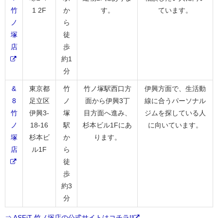
竹
1 2F
か
す。
ています。
ノ
ら
塚
徒
店
歩
約1
分
&
東京都
竹
竹ノ塚駅西口方
伊興方面で、生活動
8
足立区
ノ
面から伊興3丁
線に合うパーソナル
竹
伊興3-
塚
目方面へ進み、
ジムを探している人
ノ
18-16
駅
杉本ビル1Fにあ
に向いています。
塚
杉本ビ
か
ります。
店
ル1F
ら
徒
歩
約3
分
⇒ ASFiT 竹ノ塚店の公式サイトはコチラ!!