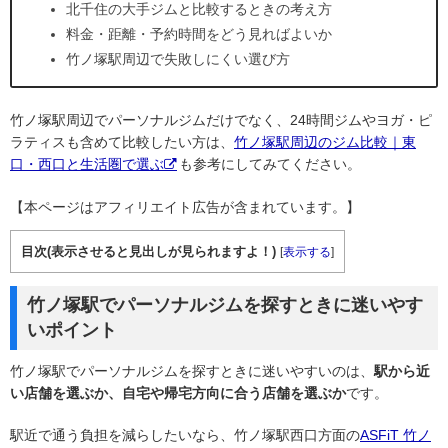
北千住の大手ジムと比較するときの考え方
料金・距離・予約時間をどう見ればよいか
竹ノ塚駅周辺で失敗しにくい選び方
竹ノ塚駅周辺でパーソナルジムだけでなく、24時間ジムやヨガ・ピ
ラティスも含めて比較したい方は、
竹ノ塚駅周辺のジム比較｜東
口・西口と生活圏で選ぶ
も参考にしてみてください。
【本ページはアフィリエイト広告が含まれています。】
目次(表示させると見出しが見られますよ！)
[
表示する
]
竹ノ塚駅でパーソナルジムを探すときに迷いやす
いポイント
竹ノ塚駅でパーソナルジムを探すときに迷いやすいのは、
駅から近
い店舗を選ぶか、自宅や帰宅方向に合う店舗を選ぶか
です。
駅近で通う負担を減らしたいなら、竹ノ塚駅西口方面の
ASFiT 竹ノ