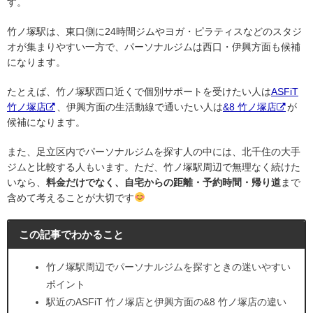
す。
竹ノ塚駅は、東口側に24時間ジムやヨガ・ピラティスなどのスタジ
オが集まりやすい一方で、パーソナルジムは西口・伊興方面も候補
になります。
たとえば、竹ノ塚駅西口近くで個別サポートを受けたい人は
ASFiT
竹ノ塚店
、伊興方面の生活動線で通いたい人は
&8 竹ノ塚店
が
候補になります。
また、足立区内でパーソナルジムを探す人の中には、北千住の大手
ジムと比較する人もいます。ただ、竹ノ塚駅周辺で無理なく続けた
いなら、
料金だけでなく、自宅からの距離・予約時間・帰り道
まで
含めて考えることが大切です
この記事でわかること
竹ノ塚駅周辺でパーソナルジムを探すときの迷いやすい
ポイント
駅近のASFiT 竹ノ塚店と伊興方面の&8 竹ノ塚店の違い