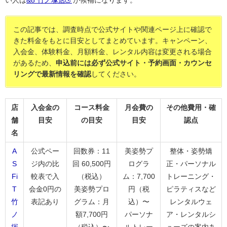
い人は
&8 竹ノ塚店
が候補になります。
この記事では、調査時点で公式サイトや関連ページ上に確認で
きた料金をもとに目安としてまとめています。キャンペーン、
入会金、体験料金、月額料金、レンタル内容は変更される場合
があるため、
申込前には必ず公式サイト・予約画面・カウンセ
リングで最新情報を確認
してください。
店
入会金の
コース料金
月会費の
その他費用・確
舗
目安
の目安
目安
認点
名
A
公式ペー
回数券：11
美姿勢プ
整体・姿勢矯
S
ジ内の比
回 60,500円
ログラ
正・パーソナル
Fi
較表で入
（税込）
ム：7,700
トレーニング・
T
会金0円の
美姿勢プロ
円（税
ピラティスなど
竹
表記あり
グラム：月
込）〜
レンタルウェ
ノ
額7,700円
パーソナ
ア・レンタルシ