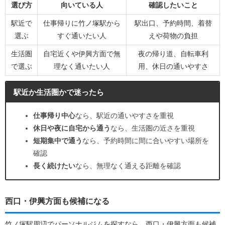
選び方
向いている人
確認したいこと
駅近で
仕事帰りに竹ノ塚駅から
駅出口、予約時間、着替
選ぶ
すぐ通いたい人
えや荷物の負担
生活圏
自宅近くや伊興方面で無
夜の帰り道、自転車利
で選ぶ
理なく通いたい人
用、休日の通いやすさ
駅近か生活圏かで迷ったら
仕事帰り中心
なら、駅近の通いやすさを重視
休日や夜に自宅から通う
なら、生活圏の近さを重視
短期集中で通う
なら、予約時間に間に合いやすい場所を
確認
長く続けたい
なら、無理なく通える距離を確認
西口・伊興方面も候補になる
竹ノ塚駅周辺でパーソナルジムを探すなら、西口・伊興方面も候補