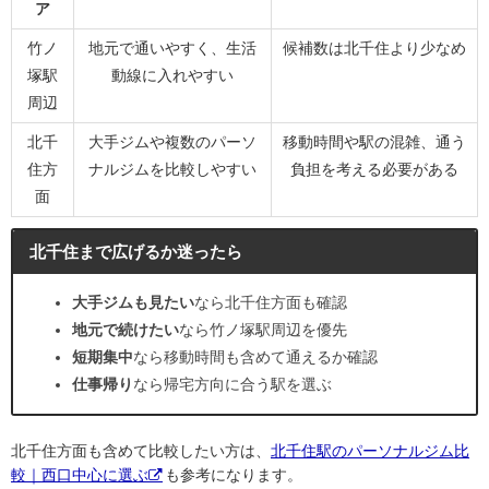
ア
竹ノ
地元で通いやすく、生活
候補数は北千住より少なめ
塚駅
動線に入れやすい
周辺
北千
大手ジムや複数のパーソ
移動時間や駅の混雑、通う
住方
ナルジムを比較しやすい
負担を考える必要がある
面
北千住まで広げるか迷ったら
大手ジムも見たい
なら北千住方面も確認
地元で続けたい
なら竹ノ塚駅周辺を優先
短期集中
なら移動時間も含めて通えるか確認
仕事帰り
なら帰宅方向に合う駅を選ぶ
北千住方面も含めて比較したい方は、
北千住駅のパーソナルジム比
較｜西口中心に選ぶ
も参考になります。