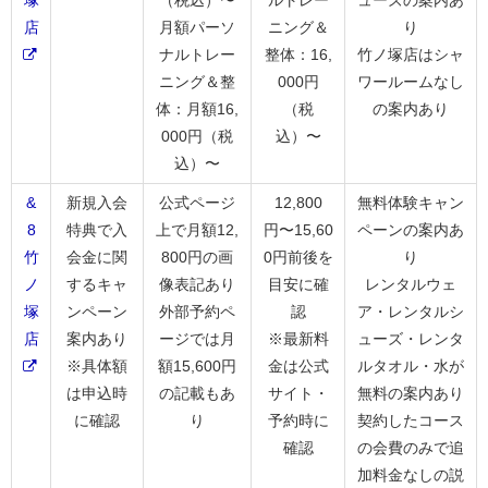
塚
（税込）〜
ルトレー
ューズの案内あ
店
月額パーソ
ニング＆
り
ナルトレー
整体：16,
竹ノ塚店はシャ
ニング＆整
000円
ワールームなし
体：月額16,
（税
の案内あり
000円（税
込）〜
込）〜
&
新規入会
公式ページ
12,800
無料体験キャン
8
特典で入
上で月額12,
円〜15,60
ペーンの案内あ
竹
会金に関
800円の画
0円前後を
り
ノ
するキャ
像表記あり
目安に確
レンタルウェ
塚
ンペーン
外部予約ペ
認
ア・レンタルシ
店
案内あり
ージでは月
※最新料
ューズ・レンタ
※具体額
額15,600円
金は公式
ルタオル・水が
は申込時
の記載もあ
サイト・
無料の案内あり
に確認
り
予約時に
契約したコース
確認
の会費のみで追
加料金なしの説