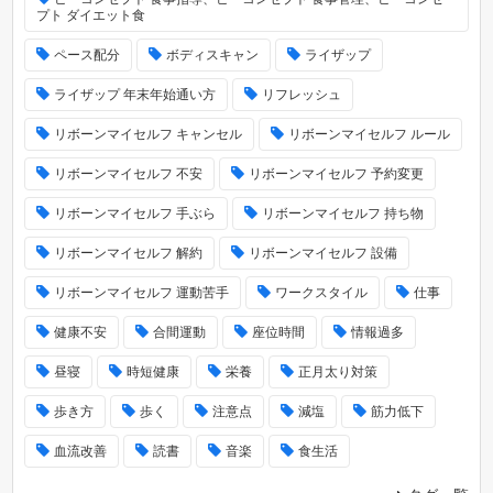
プト ダイエット食
ペース配分
ボディスキャン
ライザップ
ライザップ 年末年始通い方
リフレッシュ
リボーンマイセルフ キャンセル
リボーンマイセルフ ルール
リボーンマイセルフ 不安
リボーンマイセルフ 予約変更
リボーンマイセルフ 手ぶら
リボーンマイセルフ 持ち物
リボーンマイセルフ 解約
リボーンマイセルフ 設備
リボーンマイセルフ 運動苦手
ワークスタイル
仕事
健康不安
合間運動
座位時間
情報過多
昼寝
時短健康
栄養
正月太り対策
歩き方
歩く
注意点
減塩
筋力低下
血流改善
読書
音楽
食生活