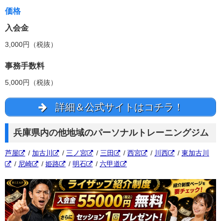
価格
入会金
3,000円（税抜）
事務手数料
5,000円（税抜）
詳細＆公式サイトはコチラ！
兵庫県内の他地域のパーソナルトレーニングジム
芦屋
/
加古川
/
三ノ宮
/
三田
/
西宮
/
川西
/
東加古川
/
尼崎
/
姫路
/
明石
/
六甲道