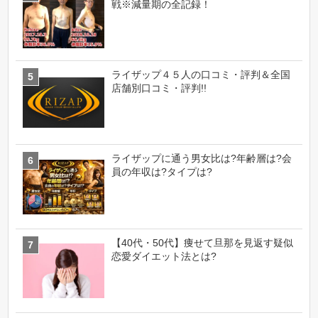
戦※減量期の全記録！
ライザップ４５人の口コミ・評判＆全国
店舗別口コミ・評判!!
ライザップに通う男女比は?年齢層は?会
員の年収は?タイプは?
【40代・50代】痩せて旦那を見返す疑似
恋愛ダイエット法とは?