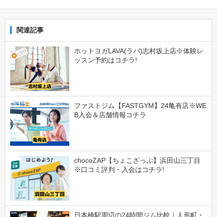
関連記事
ホットヨガLAVA(ラバ)志村坂上店※体験レ
ッスン予約はコチラ!
ファストジム【FASTGYM】24亀有店※WE
B入会＆店舗情報コチラ
chocoZAP【ちょこざっぷ】浜田山三丁目
※口コミ評判・入会はコチラ!
日本橋駅周辺の24時間ジム比較｜人形町・