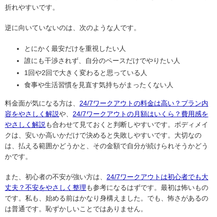
折れやすいです。
逆に向いていないのは、次のような人です。
とにかく最安だけを重視したい人
誰にも干渉されず、自分のペースだけでやりたい人
1回や2回で大きく変わると思っている人
食事や生活習慣を見直す気持ちがまったくない人
料金面が気になる方は、
24/7ワークアウトの料金は高い？プラン内
容をやさしく解説
や、
24/7ワークアウトの月額はいくら？費用感を
やさしく解説
も合わせて見ておくと判断しやすいです。ボディメイ
クは、安いか高いかだけで決めると失敗しやすいです。大切なの
は、払える範囲かどうかと、その金額で自分が続けられそうかどう
かです。
また、初心者の不安が強い方は、
24/7ワークアウトは初心者でも大
丈夫？不安をやさしく整理
も参考になるはずです。最初は怖いもの
です。私も、始める前はかなり身構えました。でも、怖さがあるの
は普通です。恥ずかしいことではありません。