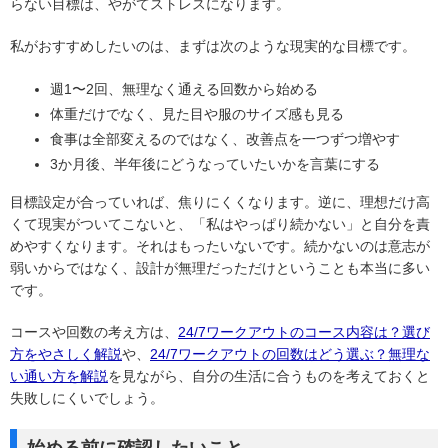
らない目標は、やがてストレスになります。
私がおすすめしたいのは、まずは次のような現実的な目標です。
週1〜2回、無理なく通える回数から始める
体重だけでなく、見た目や服のサイズ感も見る
食事は全部変えるのではなく、改善点を一つずつ増やす
3か月後、半年後にどうなっていたいかを言葉にする
目標設定が合っていれば、焦りにくくなります。逆に、理想だけ高
くて現実がついてこないと、「私はやっぱり続かない」と自分を責
めやすくなります。それはもったいないです。続かないのは意志が
弱いからではなく、設計が無理だっただけということも本当に多い
です。
コースや回数の考え方は、
24/7ワークアウトのコース内容は？選び
方をやさしく解説
や、
24/7ワークアウトの回数はどう選ぶ？無理な
い通い方を解説
を見ながら、自分の生活に合うものを考えておくと
失敗しにくいでしょう。
始める前に確認したいこと