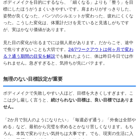
ボディメイクを目的にするなら、「細くなる」よりも「整う」を目
標にしたほうがうまくいきやすいです。肩まわりがすっきりした、
姿勢が良くなった、パンツのシルエットが変わった、疲れにくくな
った。こうした変化は、体重計だけを見ていると見逃しがちです
が、実はかなり価値があります。
見た目の変化が出るまでには個人差があります。だからこそ、途中
で焦りすぎないことも大切です。
24/7ワークアウトは何ヶ月で変わ
る？通う期間の目安を解説
でも触れたように、体は昨日今日では作
られません。急ぎすぎると、気持ちが先にバテます。
無理のない目標設定が重要
ボディメイクで失敗しやすい人ほど、目標を大きくしすぎます。こ
こは少し厳しく言うと、
続けられない目標は、良い目標ではありま
せん。
「2か月で別人のようになりたい」「毎週必ず通う」「外食は全部や
める」など、最初から完璧を求めるとかなり苦しくなります。もち
ろん、本気で変わりたい気持ちは大事です。でも、現実の生活に入