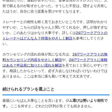
不規則だった、運動が苦手だった、食事管理がストレスだった、人
前で鍛えるのが恥ずかしかった。そうした不安は、隠すより共有し
たほうが、自分に合う提案を受けやすくなります。
トレーナーとの相性も軽く見ておきたいところです。説明がわかり
やすいか、こちらの話をちゃんと聞いてくれるか、押しが強すぎな
いか。このあたりはかなり大事です。詳しくは
24/7ワークアウトの
トレーナーはどんな人？特徴をやさしく解説
も参考にしてくださ
い。
カウンセリングの流れ自体が気になる方は、
24/7ワークアウトの無
料カウンセリング内容をやさしく解説
や、
24/7ワークアウトに体験
はある？申込前に知りたい流れを解説
を見ておくと安心しやすいで
す。相談したからといって、必ず入会しなければいけないわけでは
ありません。ここは本当に落ち着いて考えて大丈夫です。
続けられるプランを選ぶこと
最後にいちばん大事なことを言います。
ジム選びは勢いより相性で
す。
ここを外すと、どれだけ評判が良くても続きません。