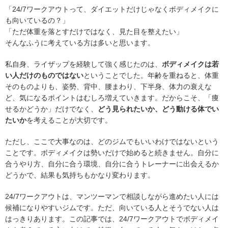
「24/7ワークアウトって、ダイエットだけじゃなくボディメイクに
も向いているの？」
「ただ体重を落とすだけではなく、見た目を整えたい」
そんなふうに考えている方は多いと思います。
私自身、ライザップを経験して強く感じたのは、
ボディメイクは若
い人だけのものではない
ということでした。年齢を重ねると、体重
そのものよりも、姿勢、背中、腰まわり、下半身、体力の衰えな
ど、気になるポイントはむしろ増えていきます。だからこそ、「痩
せるかどうか」だけでなく、
どう見られたいか、どう動ける体でい
たいか
を考えることが大切です。
ただし、ここで大事なのは、どのジムでもいいわけではないという
ことです。ボディメイクは勢いだけで始めると続きません。自分に
合うやり方、自分に合う環境、自分に合うトレーナーに出会えるか
どうかで、結果も気持ちもかなり変わります。
24/7ワークアウトは、マンツーマンで相談しながら進めたい人には
候補になりやすいジムです。ただ、向いている人とそうでない人は
はっきりあります。この記事では、24/7ワークアウトでボディメイ