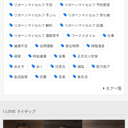
リボーンマイセルフ 不安
リボーンマイセルフ 予約変更
リボーンマイセルフ 手ぶら
リボーンマイセルフ 持ち物
リボーンマイセルフ 解約
リボーンマイセルフ 設備
リボーンマイセルフ 運動苦手
ワークスタイル
仕事
健康不安
合間運動
座位時間
情報過多
昼寝
時短健康
栄養
正月太り対策
歩き方
歩く
注意点
減塩
筋力低下
血流改善
読書
音楽
食生活
タグ一覧
I LOVE ライザップ