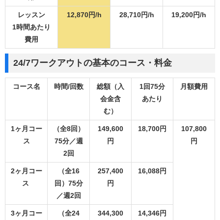
レッスン
12,870円/h
28,710円/h
19,200円/h
1時間あたり
費用
24/7ワークアウトの基本のコース・料金
コース名
時間/回数
総額（入
1回75分
月額費用
会金含
あたり
む）
1ヶ月コー
（全8回）
149,600
18,700円
107,800
ス
75分／週
円
円
2回
2ヶ月コー
（全16
257,400
16,088円
ス
回）75分
円
／週2回
3ヶ月コー
（全24
344,300
14,346円