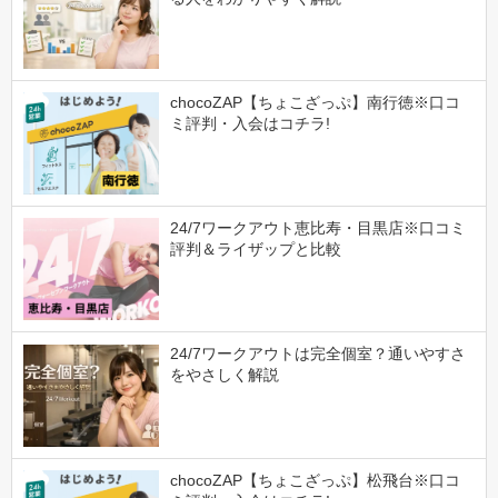
chocoZAP【ちょこざっぷ】南行徳※口コ
ミ評判・入会はコチラ!
24/7ワークアウト恵比寿・目黒店※口コミ
評判＆ライザップと比較
24/7ワークアウトは完全個室？通いやすさ
をやさしく解説
chocoZAP【ちょこざっぷ】松飛台※口コ