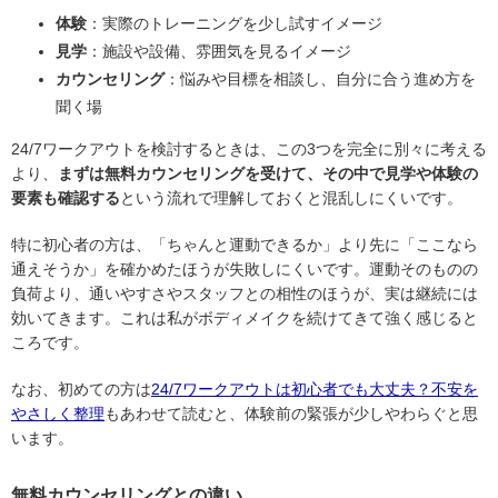
体験
：実際のトレーニングを少し試すイメージ
見学
：施設や設備、雰囲気を見るイメージ
カウンセリング
：悩みや目標を相談し、自分に合う進め方を
聞く場
24/7ワークアウトを検討するときは、この3つを完全に別々に考える
より、
まずは無料カウンセリングを受けて、その中で見学や体験の
要素も確認する
という流れで理解しておくと混乱しにくいです。
特に初心者の方は、「ちゃんと運動できるか」より先に「ここなら
通えそうか」を確かめたほうが失敗しにくいです。運動そのものの
負荷より、通いやすさやスタッフとの相性のほうが、実は継続には
効いてきます。これは私がボディメイクを続けてきて強く感じると
ころです。
なお、初めての方は
24/7ワークアウトは初心者でも大丈夫？不安を
やさしく整理
もあわせて読むと、体験前の緊張が少しやわらぐと思
います。
無料カウンセリングとの違い