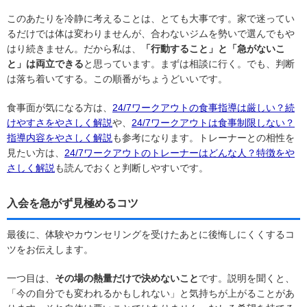
このあたりを冷静に考えることは、とても大事です。家で迷ってい
るだけでは体は変わりませんが、合わないジムを勢いで選んでもや
はり続きません。だから私は、
「行動すること」と「急がないこ
と」は両立できる
と思っています。まずは相談に行く。でも、判断
は落ち着いてする。この順番がちょうどいいです。
食事面が気になる方は、
24/7ワークアウトの食事指導は厳しい？続
けやすさをやさしく解説
や、
24/7ワークアウトは食事制限しない？
指導内容をやさしく解説
も参考になります。トレーナーとの相性を
見たい方は、
24/7ワークアウトのトレーナーはどんな人？特徴をや
さしく解説
も読んでおくと判断しやすいです。
入会を急がず見極めるコツ
最後に、体験やカウンセリングを受けたあとに後悔しにくくするコ
ツをお伝えします。
一つ目は、
その場の熱量だけで決めないこと
です。説明を聞くと、
「今の自分でも変われるかもしれない」と気持ちが上がることがあ