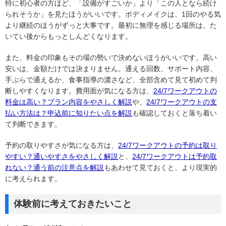
特に初心者の方ほど、「設備がすごいか」より「この人となら続け
られそうか」を見たほうがいいです。ボディメイクは、1回のやる気
より継続のほうがずっと大事です。最初に無理を感じる場所は、た
いてい後からもっとしんどくなります。
また、料金の印象もその場の勢いで決めないほうがいいです。高い
安いは、金額だけでは決まりません。通える回数、サポート内容、
手ぶらで通えるか、食事指導の濃さなど、全部含めて見て初めて判
断しやすくなります。費用面が気になる方は、
24/7ワークアウトの
料金は高い？プラン内容をやさしく解説
や、
24/7ワークアウトの支
払い方法は？申込前に知りたい点を解説
も確認しておくと落ち着い
て判断できます。
予約の取りやすさが気になる方は、
24/7ワークアウトの予約は取り
やすい？通いやすさをやさしく解説
と、
24/7ワークアウトは予約取
れない？通う前の注意点を解説
もあわせて見ておくと、より現実的
に考えられます。
体験前に考えておきたいこと