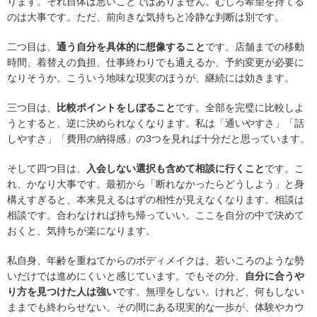
ります。それ自体は悪いことではありません。むしろ希望を持てる
のは大事です。ただ、前向きな気持ちと冷静な判断は別です。
二つ目は、
通う自分を具体的に想像すること
です。店舗までの移動
時間、着替えの負担、仕事終わりでも通えるか、予約変更が必要に
なりそうか。こういう地味な現実のほうが、継続には効きます。
三つ目は、
比較ポイントをしぼること
です。全部を完璧に比較しよ
うとすると、逆に決められなくなります。私は「通いやすさ」「話
しやすさ」「費用の納得感」の3つを見れば十分だと思っています。
そして四つ目は、
入会しない選択も含めて相談に行くこと
です。こ
れ、かなり大事です。最初から「断れなかったらどうしよう」と身
構えすぎると、本来見えるはずの相性が見えなくなります。相談は
相談です。合わなければ持ち帰っていい。ここを自分の中で決めて
おくと、気持ちが楽になります。
私自身、年齢を重ねてからのボディメイクは、若いころのような勢
いだけでは進めにくいと感じています。でもその分、
自分に合うや
り方を見つけた人は強い
です。無理をしない。けれど、何もしない
ままでも終わらせない。その間にある現実的な一歩が、体験やカウ