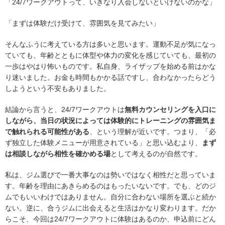
「24/7ワークアウトって、いきなり入会しないといけないのかな」
「まずは体験だけ受けて、雰囲気を見てみたい」
そんなふうに考えている方は多いと思います。運動不足が気になっ
ていても、年齢とともに体型や体力の変化を感じていても、最初の
一歩はやはり怖いものです。私自身、ライザップを始める前はかな
り迷いました。お金も時間もかかる話ですし、合わなかったらどう
しようという不安もありました。
結論から言うと、24/7ワークアウトは
無料カウンセリングを入口に
しながら、当日の状況によっては体験的にトレーニングの雰囲気ま
で触れられる可能性がある
、という理解が近いです。つまり、「必
ず独立した体験メニューが用意されている」と思い込むより、
まず
は相談しながら相性を確かめる場
として考えるのが自然です。
私は、ジム選びで一番大事なのは勢いではなく相性だと思っていま
す。年齢を理由にあきらめるのはもったいないです。でも、どのジ
ムでもいいわけではありません。自分に合わない場所を選ぶと続か
ない。逆に、合うジムに出会えると生活はかなり変わります。だか
らこそ、今回は24/7ワークアウトに体験はあるのか、申込前にどん