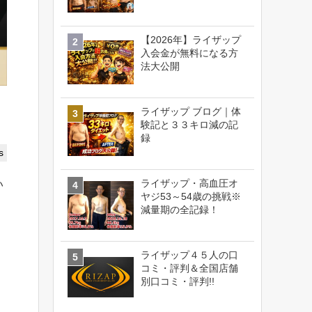
【2026年】ライザップ
入会金が無料になる方
法大公開
ライザップ ブログ｜体
験記と３３キロ減の記
録
s
ライザップ・高血圧オ
い
ヤジ53～54歳の挑戦※
減量期の全記録！
ライザップ４５人の口
コミ・評判＆全国店舗
別口コミ・評判!!