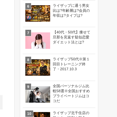
ライザップに通う男女
比は?年齢層は?会員の
年収は?タイプは?
【40代・50代】痩せて
旦那を見返す疑似恋愛
ダイエット法とは?
ライザップ50代※第１
回目トレーニング終
了・2017.10.3
全国パーソナルジム比
較58選※全国おすすめ
プライベートジムはコ
コだ
ライザップ北千住店の