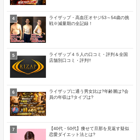
ライザップ・高血圧オヤジ53～54歳の挑
戦※減量期の全記録！
ライザップ４５人の口コミ・評判＆全国
店舗別口コミ・評判!!
ライザップに通う男女比は?年齢層は?会
員の年収は?タイプは?
【40代・50代】痩せて旦那を見返す疑似
恋愛ダイエット法とは?