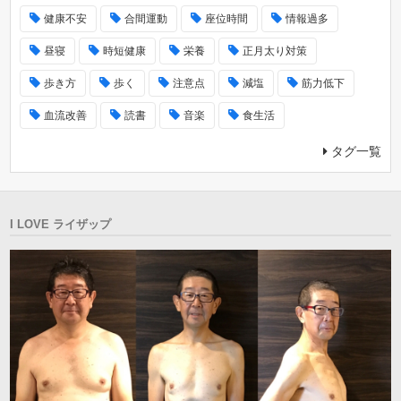
健康不安
合間運動
座位時間
情報過多
昼寝
時短健康
栄養
正月太り対策
歩き方
歩く
注意点
減塩
筋力低下
血流改善
読書
音楽
食生活
タグ一覧
I LOVE ライザップ