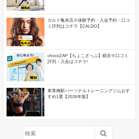
カルド亀有店※体験予約・入会予約・口コ
ミ評判はコチラ【CALDO】
chocoZAP【ちょこざっぷ】糀谷※口コミ
評判・入会はコチラ!
東青梅駅パーソナルトレーニングジムおす
すめ1選【2026年版】