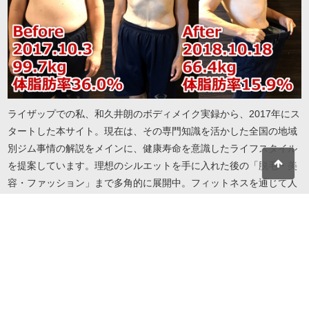
ライザップでの私、和久井朗のボディメイク実録から、2017年にス
タートした本サイト。現在は、その専門知識を活かした全国の地域
別ジム事情の解説をメインに、健康寿命を意識したライフスタイル
を提案しています。理想のシルエットを手に入れた後の「脱毛・美
容・ファッション」まで多角的に展開中。フィットネスを通じて人
生を謳歌したい方へ、実録に基づいたリアルで役立つ情報をお届け
します。地域・目的・予算に合わせたジム選びから、自分を磨き続
けるための美容情報までこれ一冊で解決します。
© 2026 I LOVE RIZAP