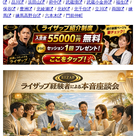
/
品川
/
浜田山
/
府中
/
武蔵境
/
武蔵小金井
/
福生
/
保谷
/
豊洲
/
北綾瀬
/
北砂
/
北千住
/
立川
/
両国
/
練
馬
/
練馬高野台
/
六本木
/
門前仲町