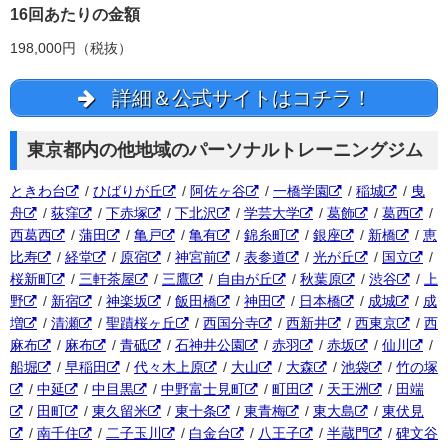
16回あたりの金額
198,000円（税抜）
詳細＆公式サイトはコチラ！
東京都内の他地域のパーソナルトレーニングジム
ときわ台
/
ひばりが丘
/
阿佐ヶ谷
/
一橋学園
/
稲城
/
曳
舟
/
荻窪
/
下赤塚
/
下北沢
/
学芸大学
/
葛飾
/
葛西
/
西葛西
/
蒲田
/
亀戸
/
亀有
/
錦糸町
/
銀座
/
新橋
/
恵
比寿
/
経堂
/
原宿
/
神宮前
/
表参道
/
光が丘
/
国立
/
桜新町
/
三軒茶屋
/
三鷹
/
自由が丘
/
秋葉原
/
渋谷
/
上
野
/
新宿
/
神楽坂
/
飯田橋
/
神田
/
日本橋
/
成城
/
成
増
/
清瀬
/
聖蹟桜ヶ丘
/
西国分寺
/
西新井
/
西東京
/
西
麻布
/
麻布
/
青砥
/
石神井公園
/
赤羽
/
赤坂
/
仙川
/
船堀
/
早稲田
/
代々木上原
/
大山
/
大森
/
池袋
/
竹の塚
/
中延
/
中目黒
/
中野富士見町
/
町田
/
天王洲
/
田端
/
田町
/
東久留米
/
東十条
/
東青梅
/
東大島
/
東伏見
/
南千住
/
二子玉川
/
白金台
/
八王子
/
半蔵門
/
碑文谷