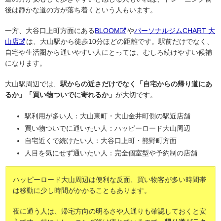
後は静かな道の方が落ち着くという人もいます。
一方、大谷口上町方面にある
BLOOM
や
パーソナルジムCHART 大
山店
は、大山駅から徒歩10分ほどの距離です。駅前だけでなく、
自宅や生活圏から通いやすい人にとっては、むしろ続けやすい候補
になります。
大山駅周辺では、
駅からの近さだけでなく「自宅からの帰り道にあ
るか」「買い物ついでに寄れるか」
が大切です。
駅利用が多い人：大山東町・大山金井町側の駅近店舗
買い物ついでに通いたい人：ハッピーロード大山周辺
自宅近くで続けたい人：大谷口上町・熊野町方面
人目を気にせず通いたい人：完全個室型や予約制の店舗
ハッピーロード大山周辺は便利な反面、買い物客が多い時間帯
は移動に少し時間がかかることもあります。
夜に通う人は、帰宅方向の明るさや人通りも確認しておくと安