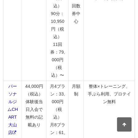
込）
回数
90分：
券中
10,950
心
円（税
込）
11回
券：79,
000円
（税
込）〜
パー
44,000円
月4プラ
月額
整体×トレーニング、
ソナ
（税込）
ン：33,
制
手ぶら利用、プロテイ
ルジ
体験後当
000円
ン無料
ムCH
日入会で
（税
ART
無料の記
込）
大山
載あり
月8プラ
店
ン：61,