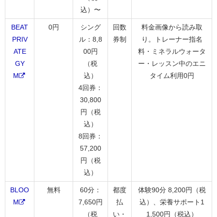
込）〜
BEAT
0円
シング
回数
料金画像から読み取
PRIV
ル：8,8
券制
り。トレーナー指名
ATE
00円
料・ミネラルウォータ
GY
（税
ー・レッスン中のエニ
M
込）
タイム利用0円
4回券：
30,800
円（税
込）
8回券：
57,200
円（税
込）
BLOO
無料
60分：
都度
体験90分 8,200円（税
M
7,650円
払
込）、栄養サポート1
（税
い・
1,500円（税込）