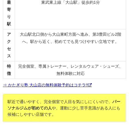
最
東武東上線「大山駅」徒歩約1分
寄
り
駅
ア
大山駅北口側から大山東町方面へ進み、第3豊田ビル2階
ク
へ。駅から近く、初めてでも見つけやすい立地です。
セ
ス
特
完全個室、専属トレーナー、レンタルウェア・シューズ、
徴
無料体験に対応
⇒ かたぎり塾 大山店の無料体験予約はコチラ!!
駅近で通いやすく、完全個室で人目を気にしにくいので、
パー
ソナルジムが初めての人
や、運動に少し苦手意識がある人にも
候補にしやすい店舗です。