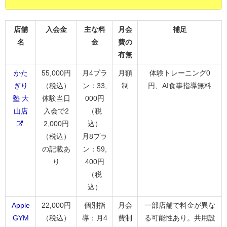
店舗
入会金
主な料
月会
補足
名
金
費の
有無
かた
55,000円
月4プラ
月額
体験トレーニング0
ぎり
（税込）
ン：33,
制
円、AI食事指導無料
塾 大
体験当日
000円
山店
入会で2
（税
2,000円
込）
（税込）
月8プラ
の記載あ
ン：59,
り
400円
（税
込）
Apple
22,000円
個別指
月会
一部店舗で料金が異な
GYM
（税込）
導：月4
費制
る可能性あり。共用設