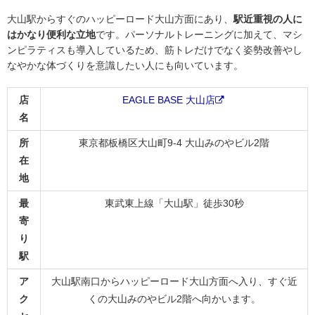
大山駅からすぐのハッピーロード大山方面にあり、
駅近重視の人に
はかなり便利な立地
です。パーソナルトレーニングに加えて、マシ
ンピラティスも導入しているため、筋トレだけでなく姿勢改善やし
なやかな体づくりを意識したい人にも向いています。
店
EAGLE BASE 大山店
名
所
東京都板橋区大山町9-4 大山みのやビル2階
在
地
最
東武東上線「大山駅」徒歩30秒
寄
り
駅
ア
大山駅南口からハッピーロード大山方面へ入り、すぐ近
ク
くの大山みのやビル2階へ向かいます。