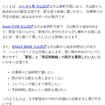
たとえば、
かたぎり塾 大山店
は大山東町方面にあり、大山駅から
徒歩約1分の駅近立地です。駅を使う前後に通いやすく、仕事帰りや
予定の前後に組み込みやすいのが魅力です。
Apple GYM 大山店
は大山金井町方面で、大山駅から徒歩3分ほ
ど。駅近でありながら、駅前のにぎやかさから少し離れた位置にあ
るため、落ち着いて通いたい人にも候補になります。
また、
EAGLE BASE 大山店
は大山駅から徒歩30秒ほどの近さ
で、ハッピーロード大山方面にあります。買い物や外出のついでに
寄りやすく、
「駅近」と「商店街動線」の両方を重視したい人
に合
いやすい立地です。
仕事帰りに短時間で通いたい
雨の日でも駅から長く歩きたくない
トレーニング後にすぐ帰宅したい
予約時間に遅れにくい場所を選びたい
このような人は、まず駅徒歩1〜3分の店舗から比較すると選びやす
いです。