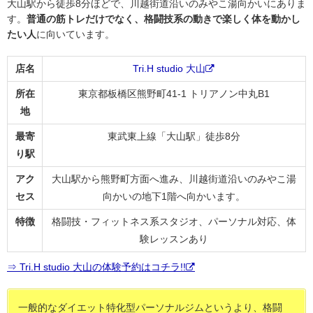
大山駅から徒歩8分ほどで、川越街道沿いのみやこ湯向かいにありま
す。
普通の筋トレだけでなく、格闘技系の動きで楽しく体を動かし
たい人
に向いています。
店名
Tri.H studio 大山
所在
東京都板橋区熊野町41-1 トリアノン中丸B1
地
最寄
東武東上線「大山駅」徒歩8分
り駅
アク
大山駅から熊野町方面へ進み、川越街道沿いのみやこ湯
セス
向かいの地下1階へ向かいます。
特徴
格闘技・フィットネス系スタジオ、パーソナル対応、体
験レッスンあり
⇒ Tri.H studio 大山の体験予約はコチラ!!
一般的なダイエット特化型パーソナルジムというより、格闘