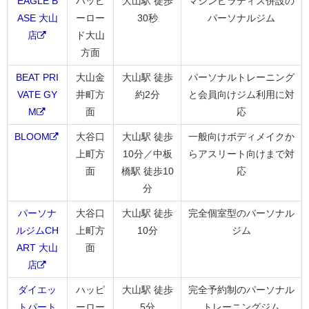
EAGLE B
ハッピ
大山駅 徒歩
マシンピラティス併設の
ASE 大山
ーロー
30秒
パーソナルジム
店
ド大山
方面
BEAT PRI
大山金
大山駅 徒歩
パーソナルトレーニング
VATE GY
井町方
約2分
と会員向けジム利用に対
M
面
応
BLOOM
大谷口
大山駅 徒歩
一般向けボディメイクか
上町方
10分／中板
らアスリート向けまで対
面
橋駅 徒歩10
応
分
パーソナ
大谷口
大山駅 徒歩
完全個室型のパーソナル
ルジムCH
上町方
10分
ジム
ART 大山
面
店
ダイエッ
ハッピ
大山駅 徒歩
完全予約制のパーソナル
トパート
ーロー
5分
トレーニングジム