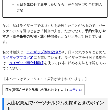
人目を気にせず集中したい
なら、完全個室型や予約制の
店舗
なお、私はライザップで体づくりを経験したことがあるので、パー
ソナルジムを選ぶときは「料金の安さ」だけでなく、
予約の取りや
すさ・食事指導の相性・通う時間帯
もかなり大事だと感じていま
す。
私の体験談は、
ライザップ体験記録
や、日々の気づきをまとめた
ライザップブログ
にも書いています。ライザップを検討する場合
は、
ライザップ紹介制度
を使ってお得に始める方法も確認してみ
てください。
【本ページはアフィリエイト広告が含まれています。】
目次(表示させると見出しが見られますよ！)
[
表示する
]
大山駅周辺でパーソナルジムを探すときのポイン
ト