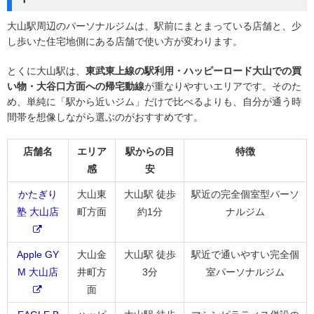
大山駅周辺のパーソナルジムは、駅前にまとまっている店舗と、少
し歩いた住宅地側にある店舗で使い方が変わります。
とくに大山駅は、
東武東上線の駅利用・ハッピーロード大山での買
い物・大谷口方面への帰宅動線
が重なりやすいエリアです。そのた
め、単純に「駅から近いジム」だけで比べるよりも、自分が通う時
間帯を想像しながら選ぶのがおすすめです。
店舗名
エリア
駅からの目
特徴
感
安
かたぎり
大山東
大山駅 徒歩
駅近の完全個室型パーソ
塾 大山店
町方面
約1分
ナルジム
Apple GY
大山金
大山駅 徒歩
駅近で通いやすい完全個
M 大山店
井町方
3分
室パーソナルジム
面