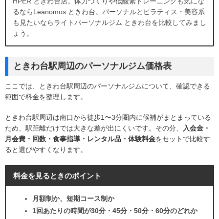
HPER ときわ台店。体力づくりや低酸素トレーニングも気にな
るならLeanomos ときわ台。パーソナルとピラティス・美容系
も見たいならライトパーソナルジム ときわ台を比較してみまし
ょう。
ときわ台駅周辺のパーソナルジム価格表
ここでは、ときわ台駅周辺のパーソナルジムについて、確認できる
範囲で料金を整理します。
ときわ台駅周辺は南口から徒歩1〜3分圏内に候補がまとまっている
ため、駅距離だけでは大きな差が出にくいです。その分、
入会金・
月会費・回数・食事指導・レンタル品・体験料金
をセットで比較す
ると選びやすくなります。
料金を見るときのポイント
月額制か、短期コース制か
1回あたりの時間が30分・45分・50分・60分のどれか