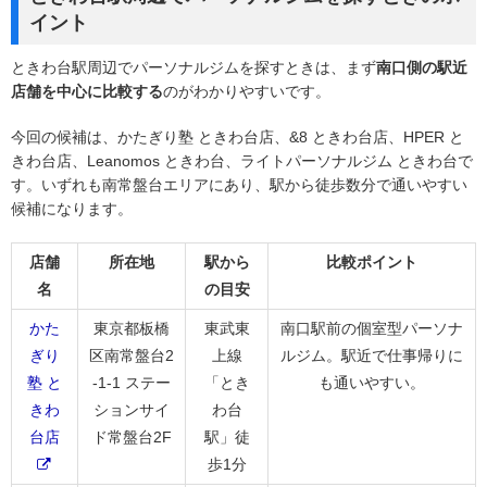
イント
ときわ台駅周辺でパーソナルジムを探すときは、まず
南口側の駅近
店舗を中心に比較する
のがわかりやすいです。
今回の候補は、かたぎり塾 ときわ台店、&8 ときわ台店、HPER と
きわ台店、Leanomos ときわ台、ライトパーソナルジム ときわ台で
す。いずれも南常盤台エリアにあり、駅から徒歩数分で通いやすい
候補になります。
店舗
所在地
駅から
比較ポイント
名
の目安
かた
東京都板橋
東武東
南口駅前の個室型パーソナ
ぎり
区南常盤台2
上線
ルジム。駅近で仕事帰りに
塾 と
-1-1 ステー
「とき
も通いやすい。
きわ
ションサイ
わ台
台店
ド常盤台2F
駅」徒
歩1分