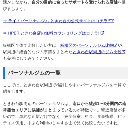
活かしながら、
自分の目的に合ったサポートを受けられる店舗
を選
びましょう。
⇒ ライトパーソナルジム ときわ台の公式サイトはコチラ!!
⇒ HPER ときわ台店の無料カウンセリングはコチラ!!
板橋区全体で比較したい方は、
板橋区のパーソナルジム比較
や、
駅周辺の総合的なジム事情をまとめた
ときわ台駅周辺のジム比較
も参考にしてみてください。
パーソナルジムの一覧
ここでは、ときわ台駅周辺で検討しやすいパーソナルジムを一覧で
紹介します。
ときわ台駅周辺のパーソナルジムは、
南口から徒歩1〜3分圏内の南
常盤台エリアに候補がまとまっている
のが特徴です。駅近店舗が多
いので、単純な距離だけでなく、完全個室、料金、食事指導、ピラ
ティス併用、手ぶら利用のしやすさまで見て比較したいですね。