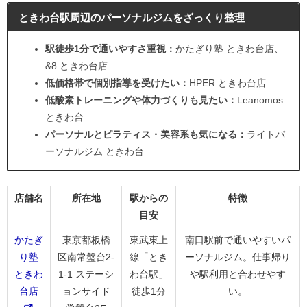
ときわ台駅周辺のパーソナルジムをざっくり整理
駅徒歩1分で通いやすさ重視：
かたぎり塾 ときわ台店、
&8 ときわ台店
低価格帯で個別指導を受けたい：
HPER ときわ台店
低酸素トレーニングや体力づくりも見たい：
Leanomos
ときわ台
パーソナルとピラティス・美容系も気になる：
ライトパ
ーソナルジム ときわ台
店舗名
所在地
駅からの
特徴
目安
かたぎ
東京都板橋
東武東上
南口駅前で通いやすいパ
り塾
区南常盤台2-
線「とき
ーソナルジム。仕事帰り
ときわ
1-1 ステーシ
わ台駅」
や駅利用と合わせやす
台店
ョンサイド
徒歩1分
い。