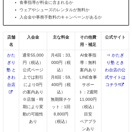
食事指導が料金に含まれるか
ウェアやシューズのレンタルが無料か
入会金や事務手数料のキャンペーンがあるか
店舗
入会金
主な料金
その他費
公式サイト
名
用・補足
かた
通常55,000
月4回：33,
AI食事指
⇒ かたぎ
ぎり
円（税込）
000円（税
導：無料
り塾 とき
塾 と
公式ページ
込）
案内あり
わ台店の公
きわ
上では割引
月8回：59,
LINE食事
式サイトは
台店
により0円
400円（税
サポー
コチラ!!
の案内あり
込）
ト：2週間
※店舗・時
無期限チケ
11,000円
期により変
ット：1回
（税込）
動の可能性
8,800円
目安
あり
（税込）
ペアプラ
ンあり