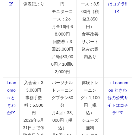
像表記より
円
ース：3,5
はコチラ!!
モニターコ
00円（税
ース：2ヶ
込3,850
月全16回 6
円）
8,000円
食事改善
回数券：3
サポート
回23,000円
込みの案
／5回33,00
内あり
0円／10回6
2,000円
Lean
入会金：3
パーソナル
体験トレ
⇒ Leanom
omo
3,000円
トレーニン
ーニン
os ときわ
s と
事務手数
グプラン50
グ：1,100
台の公式サ
きわ
料：5,500
分
円（税
イトはコチ
台
円
月4回：33,
込）
ラ!!
2026年5月
000円（税
シューズ
31日まで体
込）
無料