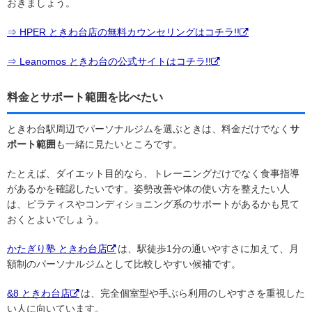
おきましょう。
⇒ HPER ときわ台店の無料カウンセリングはコチラ!!
⇒ Leanomos ときわ台の公式サイトはコチラ!!
料金とサポート範囲を比べたい
ときわ台駅周辺でパーソナルジムを選ぶときは、料金だけでなく
サ
ポート範囲
も一緒に見たいところです。
たとえば、ダイエット目的なら、トレーニングだけでなく食事指導
があるかを確認したいです。姿勢改善や体の使い方を整えたい人
は、ピラティスやコンディショニング系のサポートがあるかも見て
おくとよいでしょう。
かたぎり塾 ときわ台店
は、駅徒歩1分の通いやすさに加えて、月
額制のパーソナルジムとして比較しやすい候補です。
&8 ときわ台店
は、完全個室型や手ぶら利用のしやすさを重視した
い人に向いています。