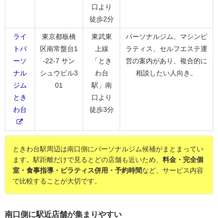
口より
徒歩2分
ライ
東京都板橋
東武東
パーソナルジム、マシンピ
トパ
区南常盤台1
上線
ラティス、セルフエステ運
ーソ
-22-7 サン
「とき
営の案内があり、複合的に
ナル
シュウビル3
わ台
相談したい人向き。
ジム
01
駅」南
とき
口より
わ台
徒歩3分
ときわ台駅周辺は南口側にパーソナルジム候補がまとまってい
ます。駅距離だけで見るとどの店舗も近いため、
料金・完全個
室・食事指導・ピラティス併用・予約時間
など、サービス内容
で比較することが大切です。
南口側に駅近店舗が集まりやすい