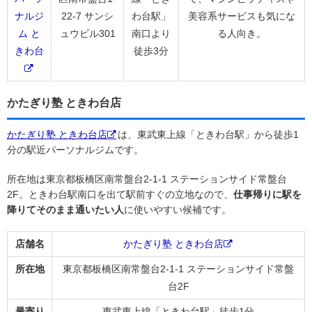
ナルジ
22-7 サンシ
わ台駅」
美容系サービスも気にな
ム と
ュウビル301
南口より
る人向き。
きわ台
徒歩3分
かたぎり塾 ときわ台店
かたぎり塾 ときわ台店
は、東武東上線「ときわ台駅」から徒歩1
分の駅近パーソナルジムです。
所在地は東京都板橋区南常盤台2-1-1 ステーションサイド常盤台
2F。ときわ台駅南口を出て駅前すぐの立地なので、
仕事帰りに駅を
降りてそのまま通いたい人
に使いやすい候補です。
店舗名
かたぎり塾 ときわ台店
所在地
東京都板橋区南常盤台2-1-1 ステーションサイド常盤
台2F
最寄り
東武東上線「ときわ台駅」徒歩1分