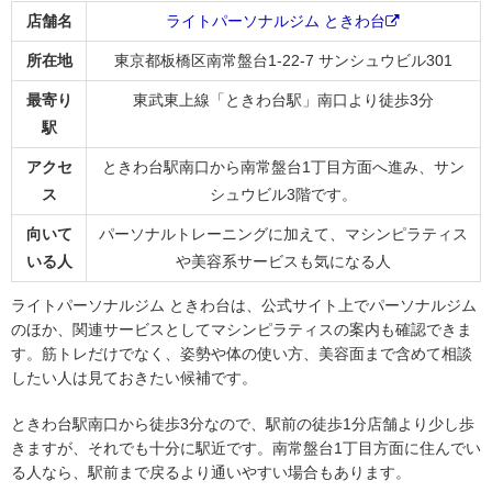
店舗名
ライトパーソナルジム ときわ台
所在地
東京都板橋区南常盤台1-22-7 サンシュウビル301
最寄り
東武東上線「ときわ台駅」南口より徒歩3分
駅
アクセ
ときわ台駅南口から南常盤台1丁目方面へ進み、サン
ス
シュウビル3階です。
向いて
パーソナルトレーニングに加えて、マシンピラティス
いる人
や美容系サービスも気になる人
ライトパーソナルジム ときわ台は、公式サイト上でパーソナルジム
のほか、関連サービスとしてマシンピラティスの案内も確認できま
す。筋トレだけでなく、姿勢や体の使い方、美容面まで含めて相談
したい人は見ておきたい候補です。
ときわ台駅南口から徒歩3分なので、駅前の徒歩1分店舗より少し歩
きますが、それでも十分に駅近です。南常盤台1丁目方面に住んでい
る人なら、駅前まで戻るより通いやすい場合もあります。