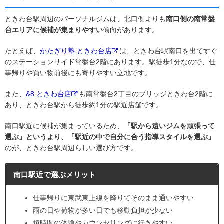
ときわ台駅周辺のパーソナルジムは、北口側よりも
南口側の南常盤
台エリアに候補が集まりやすい
傾向があります。
たとえば、
かたぎり塾 ときわ台店
は、ときわ台駅南口を出てすぐ
のステーションサイド常盤台2階にあります。駅徒歩1分なので、仕
事帰りや買い物前後にも寄りやすい立地です。
また、
&8 ときわ台店
も南常盤台2丁目のブリッジときわ台2階に
あり、ときわ台駅から徒歩約1分の駅近店舗です。
南口駅近に候補が集まっているため、
「駅から遠いジムを頑張って
選ぶ」というより、「駅近の中で自分に合う指導スタイルを選ぶ」
のが、ときわ台駅周辺らしい選び方です。
南口駅近で選ぶメリット
仕事帰りに東武東上線を降りてそのまま通いやすい
雨の日や荷物が多い日でも移動負担が少ない
短時間の体験やカウンセリングに行きやすい