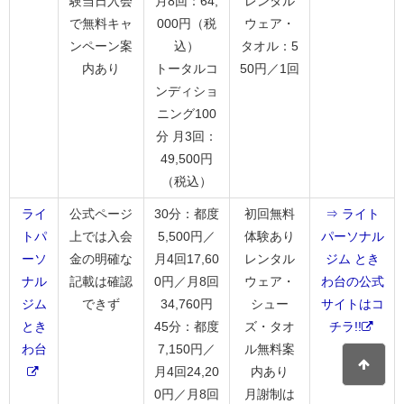
験当日入会
月8回：64,
レンタル
で無料キャ
000円（税
ウェア・
ンペーン案
込）
タオル：5
内あり
トータルコ
50円／1回
ンディショ
ニング100
分 月3回：
49,500円
（税込）
ライ
公式ページ
30分：都度
初回無料
⇒ ライト
トパ
上では入会
5,500円／
体験あり
パーソナル
ーソ
金の明確な
月4回17,60
レンタル
ジム とき
ナル
記載は確認
0円／月8回
ウェア・
わ台の公式
ジム
できず
34,760円
シュー
サイトはコ
とき
45分：都度
ズ・タオ
チラ!!
わ台
7,150円／
ル無料案
月4回24,20
内あり
0円／月8回
月謝制は