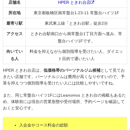
店舗名
HPER ときわ台店
所在地
東京都板橋区南常盤台1-23-11 常盤台ハイツ1F
最寄り駅
東武東上線「ときわ台駅」徒歩2分
アクセス
ときわ台駅南口から南常盤台1丁目方面へ進み、常
盤台ハイツ1Fです。
向いてい
料金を抑えながら個別指導を受けたい人、ダイエッ
る人
ト目的で通いたい人
HPER ときわ台店は、
低価格帯のパーソナルジム候補
として見てお
きたい店舗です。パーソナルジムは費用が高くなりやすいので、予
算を抑えつつ個別指導を受けたい人には比較しやすいですね。
また、同じ常盤台ハイツ1FにはLeanomos ときわ台の掲載もあるた
め、体験前には現在の営業形態や受付場所、予約ページを確認して
おくと安心です。
入会金やコース料金の総額