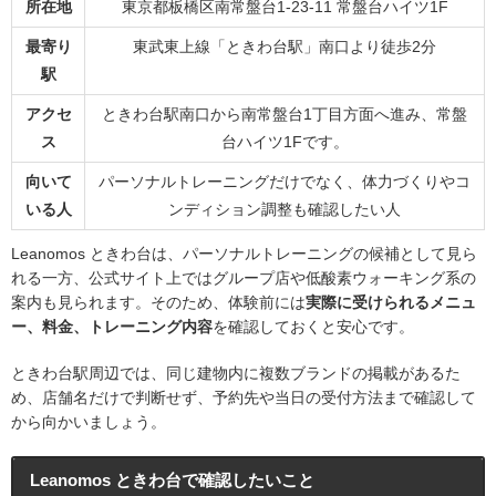
所在地
東京都板橋区南常盤台1-23-11 常盤台ハイツ1F
最寄り
東武東上線「ときわ台駅」南口より徒歩2分
駅
アクセ
ときわ台駅南口から南常盤台1丁目方面へ進み、常盤
ス
台ハイツ1Fです。
向いて
パーソナルトレーニングだけでなく、体力づくりやコ
いる人
ンディション調整も確認したい人
Leanomos ときわ台は、パーソナルトレーニングの候補として見ら
れる一方、公式サイト上ではグループ店や低酸素ウォーキング系の
案内も見られます。そのため、体験前には
実際に受けられるメニュ
ー、料金、トレーニング内容
を確認しておくと安心です。
ときわ台駅周辺では、同じ建物内に複数ブランドの掲載があるた
め、店舗名だけで判断せず、予約先や当日の受付方法まで確認して
から向かいましょう。
Leanomos ときわ台で確認したいこと