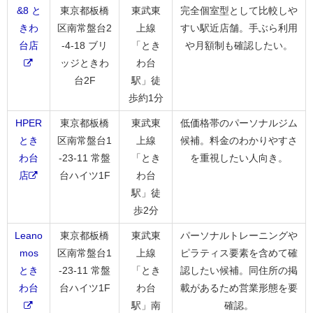
&8 と
東京都板橋
東武東
完全個室型として比較しや
きわ
区南常盤台2
上線
すい駅近店舗。手ぶら利用
台店
-4-18 ブリ
「とき
や月額制も確認したい。
ッジときわ
わ台
台2F
駅」徒
歩約1分
HPER
東京都板橋
東武東
低価格帯のパーソナルジム
とき
区南常盤台1
上線
候補。料金のわかりやすさ
わ台
-23-11 常盤
「とき
を重視したい人向き。
店
台ハイツ1F
わ台
駅」徒
歩2分
Leano
東京都板橋
東武東
パーソナルトレーニングや
mos
区南常盤台1
上線
ピラティス要素を含めて確
とき
-23-11 常盤
「とき
認したい候補。同住所の掲
わ台
台ハイツ1F
わ台
載があるため営業形態を要
駅」南
確認。