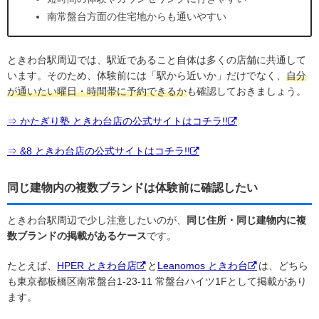
南常盤台方面の住宅地からも通いやすい
ときわ台駅周辺では、駅近であること自体は多くの店舗に共通して
います。そのため、体験前には「駅から近いか」だけでなく、
自分
が通いたい曜日・時間帯に予約できるか
も確認しておきましょう。
⇒ かたぎり塾 ときわ台店の公式サイトはコチラ!!
⇒ &8 ときわ台店の公式サイトはコチラ!!
同じ建物内の複数ブランドは体験前に確認したい
ときわ台駅周辺で少し注意したいのが、
同じ住所・同じ建物内に複
数ブランドの掲載があるケース
です。
たとえば、
HPER ときわ台店
と
Leanomos ときわ台
は、どちら
も東京都板橋区南常盤台1-23-11 常盤台ハイツ1Fとして掲載があり
ます。