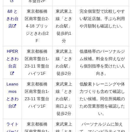
常盤台2F
&8 と
東京都板橋
東武東上
完全個室型で比較しやす
きわ台
区南常盤台2-
線「とき
い駅近店舗。手ぶら利用
店
4-18 ブリッ
わ台駅」
や月額制も確認したい。
ジときわ台2
徒歩約1
F
分
HPER
東京都板橋
東武東上
低価格帯のパーソナルジ
ときわ
区南常盤台1-
線「とき
ム候補。料金を抑えなが
台店
23-11 常盤台
わ台駅」
ら個別指導を受けたい人
ハイツ1F
徒歩2分
向き。
Leano
東京都板橋
東武東上
低酸素トレーニングや体
mos
区南常盤台1-
線「とき
力づくりも含めて確認し
ときわ
23-11 常盤台
わ台駅」
たい候補。同住所掲載の
台
ハイツ1F
南口より
ため営業形態を確認した
徒歩2分
い。
ライト
東京都板橋
東武東上
パーソナルジムに加え
パーソ
区南常盤台1-
線「とき
て、マシンピラティスや