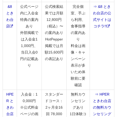
&8
公式ページ
公式検索結
完全個
⇒ &8 とき
とき
内に入会金
果では月額
室、手ぶ
わ台店の公
わ台
特典の案内
12,800円
ら利用、
式サイトは
店
あり
（税込）〜
食事指導
コチラ!!
外部掲載で
の案内あり
の案内あ
は入会金1
HotPepper
り
1,000円、
掲載では月
料金は画
当日入会0
額15,600円
像・キャ
円の記載あ
の表記あり
ンペーン
り
表示が多
いため体
験前に要
確認
HPE
入会金：1
スタンダー
無料カウ
⇒ HPER
R と
0,000円
ドコース：
ンセリン
ときわ台店
きわ
※公式料金
2ヶ月全16
グあり
の無料カウ
台店
ページの画
回 78,000
1日体験コ
ンセリング