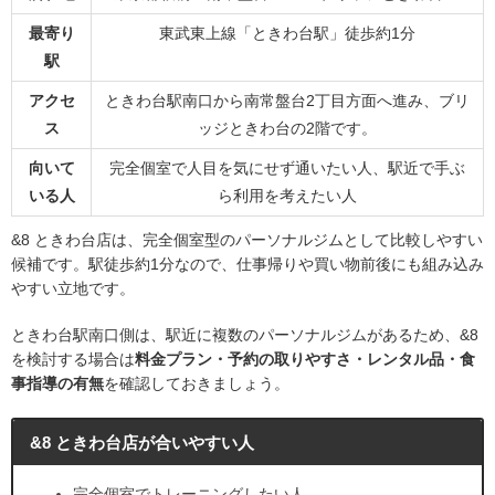
最寄り
東武東上線「ときわ台駅」徒歩約1分
駅
アクセ
ときわ台駅南口から南常盤台2丁目方面へ進み、ブリ
ス
ッジときわ台の2階です。
向いて
完全個室で人目を気にせず通いたい人、駅近で手ぶ
いる人
ら利用を考えたい人
&8 ときわ台店は、完全個室型のパーソナルジムとして比較しやすい
候補です。駅徒歩約1分なので、仕事帰りや買い物前後にも組み込み
やすい立地です。
ときわ台駅南口側は、駅近に複数のパーソナルジムがあるため、&8
を検討する場合は
料金プラン・予約の取りやすさ・レンタル品・食
事指導の有無
を確認しておきましょう。
&8 ときわ台店が合いやすい人
完全個室でトレーニングしたい人