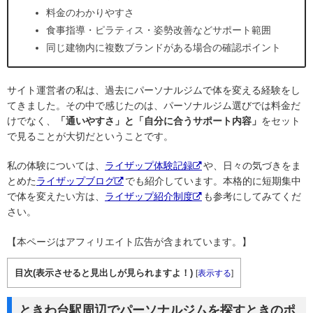
料金のわかりやすさ
食事指導・ピラティス・姿勢改善などサポート範囲
同じ建物内に複数ブランドがある場合の確認ポイント
サイト運営者の私は、過去にパーソナルジムで体を変える経験をし
てきました。その中で感じたのは、パーソナルジム選びでは料金だ
けでなく、
「通いやすさ」と「自分に合うサポート内容」
をセット
で見ることが大切だということです。
私の体験については、
ライザップ体験記録
や、日々の気づきをま
とめた
ライザップブログ
でも紹介しています。本格的に短期集中
で体を変えたい方は、
ライザップ紹介制度
も参考にしてみてくだ
さい。
【本ページはアフィリエイト広告が含まれています。】
目次(表示させると見出しが見られますよ！)
[
表示する
]
ときわ台駅周辺でパーソナルジムを探すときのポ