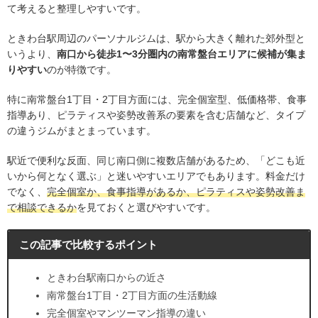
て考えると整理しやすいです。
ときわ台駅周辺のパーソナルジムは、駅から大きく離れた郊外型と
いうより、
南口から徒歩1〜3分圏内の南常盤台エリアに候補が集ま
りやすい
のが特徴です。
特に南常盤台1丁目・2丁目方面には、完全個室型、低価格帯、食事
指導あり、ピラティスや姿勢改善系の要素を含む店舗など、タイプ
の違うジムがまとまっています。
駅近で便利な反面、同じ南口側に複数店舗があるため、「どこも近
いから何となく選ぶ」と迷いやすいエリアでもあります。料金だけ
でなく、
完全個室か、食事指導があるか、ピラティスや姿勢改善ま
で相談できるか
を見ておくと選びやすいです。
この記事で比較するポイント
ときわ台駅南口からの近さ
南常盤台1丁目・2丁目方面の生活動線
完全個室やマンツーマン指導の違い