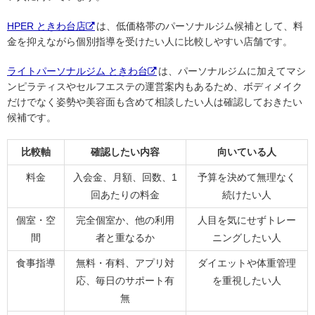
HPER ときわ台店
は、低価格帯のパーソナルジム候補として、料
金を抑えながら個別指導を受けたい人に比較しやすい店舗です。
ライトパーソナルジム ときわ台
は、パーソナルジムに加えてマシ
ンピラティスやセルフエステの運営案内もあるため、ボディメイク
だけでなく姿勢や美容面も含めて相談したい人は確認しておきたい
候補です。
比較軸
確認したい内容
向いている人
料金
入会金、月額、回数、1
予算を決めて無理なく
回あたりの料金
続けたい人
個室・空
完全個室か、他の利用
人目を気にせずトレー
間
者と重なるか
ニングしたい人
食事指導
無料・有料、アプリ対
ダイエットや体重管理
応、毎日のサポート有
を重視したい人
無