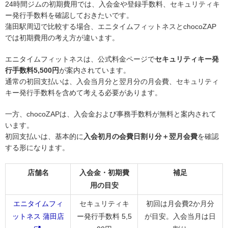
24時間ジムの初期費用では、入会金や登録手数料、セキュリティキ
ー発行手数料を確認しておきたいです。
蒲田駅周辺で比較する場合、エニタイムフィットネスとchocoZAP
では初期費用の考え方が違います。
エニタイムフィットネスは、公式料金ページで
セキュリティキー発
行手数料5,500円
が案内されています。
通常の初回支払いは、入会当月分と翌月分の月会費、セキュリティ
キー発行手数料を含めて考える必要があります。
一方、chocoZAPは、入会金および事務手数料が無料と案内されて
います。
初回支払いは、基本的に
入会初月の会費日割り分＋翌月会費
を確認
する形になります。
店舗名
入会金・初期費
補足
用の目安
エニタイムフィ
セキュリティキ
初回は月会費2か月分
ットネス 蒲田店
ー発行手数料 5,5
が目安。入会当月は日