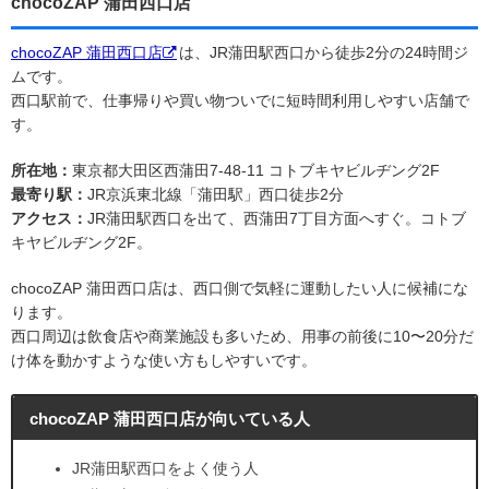
chocoZAP 蒲田西口店
chocoZAP 蒲田西口店
は、JR蒲田駅西口から徒歩2分の24時間ジ
ムです。
西口駅前で、仕事帰りや買い物ついでに短時間利用しやすい店舗で
す。
所在地：
東京都大田区西蒲田7-48-11 コトブキヤビルヂング2F
最寄り駅：
JR京浜東北線「蒲田駅」西口徒歩2分
アクセス：
JR蒲田駅西口を出て、西蒲田7丁目方面へすぐ。コトブ
キヤビルヂング2F。
chocoZAP 蒲田西口店は、西口側で気軽に運動したい人に候補にな
ります。
西口周辺は飲食店や商業施設も多いため、用事の前後に10〜20分だ
け体を動かすような使い方もしやすいです。
chocoZAP 蒲田西口店が向いている人
JR蒲田駅西口をよく使う人