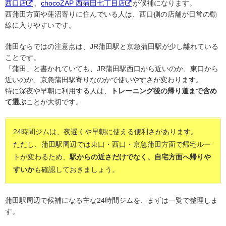
西口店
、
chocoZAP 西蒲田七丁目店
が候補になります。
西蒲田方面や蓮沼寄りに住んでいる人は、西口側の店舗が日常の動
線に入りやすいです。
蒲田ならではの注意点は、JR蒲田駅と京急蒲田駅が少し離れている
ことです。
「蒲田」と書かれていても、JR蒲田駅西口から近いのか、東口から
近いのか、京急蒲田駅寄りなのかで使いやすさが変わります。
特に深夜や早朝に利用する人は、
トレーニング後の帰り道まで含め
て選ぶ
ことが大切です。
24時間ジムは、夜遅くや早朝に使える便利さがあります。
ただし、蒲田駅周辺では東口・西口・京急蒲田方面で帰宅ルー
トが変わるため、
駅からの近さだけでなく、自宅方面へ帰りや
すいか
も確認しておきましょう。
蒲田駅周辺で候補になる主な24時間ジムを、まずは一覧で整理しま
す。