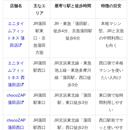
店舗名
主なエ
最寄り駅と徒歩時間
特徴の目安
リア
エニタイ
JR蒲田
JR・東急「蒲田駅」
本格マシン
ムフィッ
駅東
徒歩4分、京急蒲田駅
型。JRと京急
トネス 蒲
口・京
徒歩6分
の中間利用に
田店
急蒲田
も向く
方面
エニタイ
JR蒲田
JR京浜東北線・東急
西口側で本格
ムフィッ
駅西口
池上線・東急多摩川
マシンを使い
トネス 西
線「蒲田駅」西口徒
たい人向け
蒲田店
歩3分
chocoZAP
JR蒲田
JR京浜東北線「蒲田
東口側で短時
蒲田店
駅東口
駅」東口徒歩3分
間利用しやす
い
chocoZAP
JR蒲田
JR京浜東北線「蒲田
西口駅前でサ
蒲田西口
駅西口
駅」西口徒歩2分
ッと使いやす