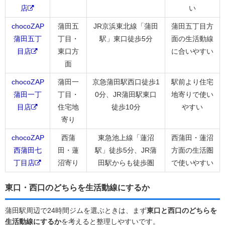
店
い
chocoZAP
蒲田五
JR京浜東北線「蒲田
蒲田五丁目方
蒲田五丁
丁目・
駅」東口徒歩5分
面の生活動線
目店
東口方
に合いやすい
面
chocoZAP
蒲田一
京急蒲田駅西口徒歩1
駅前より住宅
蒲田一丁
丁目・
0分、JR蒲田駅東口
地寄りで使い
目店
住宅地
徒歩10分
やすい
寄り
chocoZAP
西蒲
東急池上線「蓮沼
西蒲田・蓮沼
西蒲田七
田・蓮
駅」徒歩5分、JR蒲
方面の生活圏
丁目店
沼寄り
田駅からも徒歩圏
で使いやすい
東口・西口のどちらを生活動線にするか
蒲田駅周辺で24時間ジムを選ぶときは、まず
東口と西口のどちらを
生活動線にするか
を考えると整理しやすいです。