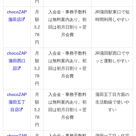
円
chocoZAP
月
入会金・事務手数料
JR蒲田駅東口で短
蒲田店
額
は無料案内あり。初
時間利用しやすい
3,2
回は初月日割り＋翌
78
月会費
円
chocoZAP
月
入会金・事務手数料
JR蒲田駅西口でサ
蒲田西口
額
は無料案内あり。初
ッと運動しやすい
店
3,2
回は初月日割り＋翌
78
月会費
円
chocoZAP
月
入会金・事務手数料
蒲田五丁目方面の
蒲田五丁
額
は無料案内あり。初
生活動線で使いや
目店
3,2
回は初月日割り＋翌
すい
78
月会費
円
chocoZAP
月
入会金・事務手数料
蒲田一丁目・住宅