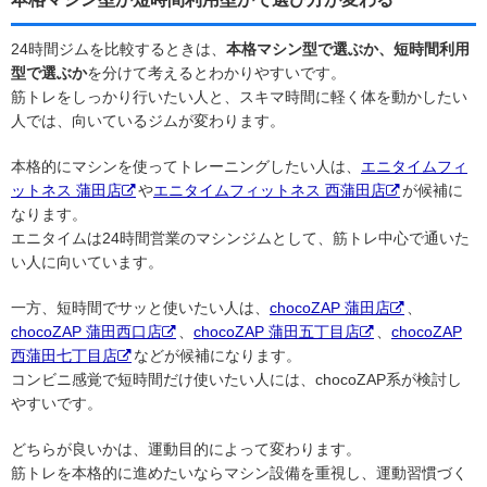
24時間ジムを比較するときは、
本格マシン型で選ぶか、短時間利用
型で選ぶか
を分けて考えるとわかりやすいです。
筋トレをしっかり行いたい人と、スキマ時間に軽く体を動かしたい
人では、向いているジムが変わります。
本格的にマシンを使ってトレーニングしたい人は、
エニタイムフィ
ットネス 蒲田店
や
エニタイムフィットネス 西蒲田店
が候補に
なります。
エニタイムは24時間営業のマシンジムとして、筋トレ中心で通いた
い人に向いています。
一方、短時間でサッと使いたい人は、
chocoZAP 蒲田店
、
chocoZAP 蒲田西口店
、
chocoZAP 蒲田五丁目店
、
chocoZAP
西蒲田七丁目店
などが候補になります。
コンビニ感覚で短時間だけ使いたい人には、chocoZAP系が検討し
やすいです。
どちらが良いかは、運動目的によって変わります。
筋トレを本格的に進めたいならマシン設備を重視し、運動習慣づく