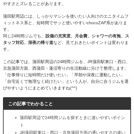
やすさとズレることがあります。
蒲田駅周辺には、しっかりマシンを使いたい人向けのエニタイムフ
ィットネス系と、短時間でサッと使いやすいchocoZAP系がありま
す。
同じ24時間ジムでも、
設備の充実度、月会費、シャワーの有無、ス
タッフ対応、深夜の帰り道
など、見ておきたいポイントは変わりま
す。
この記事では、蒲田駅周辺の24時間ジムを、JR蒲田駅東口・西口、
京急蒲田方面、西蒲田・蓮沼寄りの生活動線に分けて整理します。
「仕事帰りに短時間だけ使いたい」「早朝や深夜に運動したい」
「自宅近くで無理なく続けたい」という人が、自分に合うジムを選
びやすいようにまとめていきますね(^^)
この記事でわかること
蒲田駅周辺で24時間ジムを探すときに迷いやすいポイン
ト
JR蒲田駅東口・西口・京急蒲田方面の通いやすさの違い