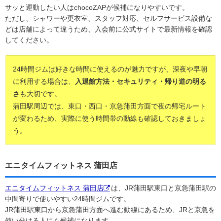
サッと運動したい人はchocoZAPが候補になりやすいです。
ただし、シャワーや更衣室、スタッフ対応、セルフサービス設備な
どは店舗によって違うため、入会前に公式サイトで最新情報を確認
してください。
24時間ジムは好きな時間に使えるのが魅力ですが、深夜や早朝
に利用する場合は、
入退館方法・セキュリティ・帰り道の明る
さ
も大切です。
蒲田駅周辺では、東口・西口・京急蒲田方面で夜の帰宅ルート
が変わるため、実際に使う時間帯の動線も確認しておきましょ
う。
エニタイムフィットネス 蒲田店
エニタイムフィットネス 蒲田店
は、JR蒲田駅東口と京急蒲田駅の
中間寄りで使いやすい24時間ジムです。
JR蒲田駅東口から京急蒲田方面へ進む動線にあるため、JRと京急を
使い分ける人にも候補になります。