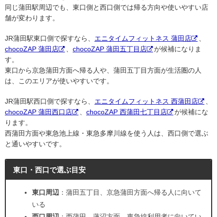
同じ蒲田駅周辺でも、東口側と西口側では帰る方向や使いやすい店
舗が変わります。
JR蒲田駅東口側で探すなら、
エニタイムフィットネス 蒲田店
、
chocoZAP 蒲田店
、
chocoZAP 蒲田五丁目店
が候補になりま
す。
東口から京急蒲田方面へ帰る人や、蒲田五丁目方面が生活圏の人
は、このエリアが使いやすいです。
JR蒲田駅西口側で探すなら、
エニタイムフィットネス 西蒲田店
、
chocoZAP 蒲田西口店
、
chocoZAP 西蒲田七丁目店
が候補にな
ります。
西蒲田方面や東急池上線・東急多摩川線を使う人は、西口側で選ぶ
と通いやすいです。
東口・西口で選ぶ目安
東口周辺
：蒲田五丁目、京急蒲田方面へ帰る人に向いて
いる
西口周辺
：西蒲田、蓮沼方面、東急線利用者に向いてい