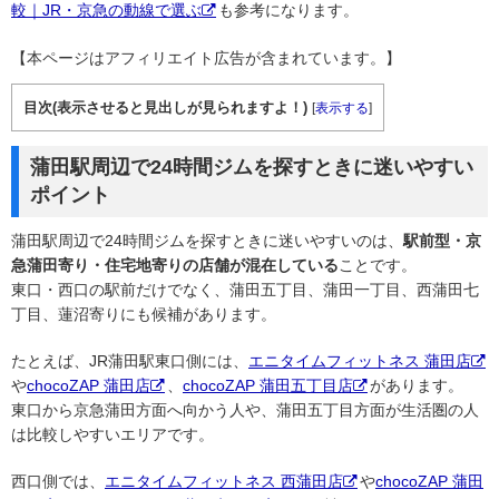
較｜JR・京急の動線で選ぶ
も参考になります。
【本ページはアフィリエイト広告が含まれています。】
目次(表示させると見出しが見られますよ！)
[
表示する
]
蒲田駅周辺で24時間ジムを探すときに迷いやすい
ポイント
蒲田駅周辺で24時間ジムを探すときに迷いやすいのは、
駅前型・京
急蒲田寄り・住宅地寄りの店舗が混在している
ことです。
東口・西口の駅前だけでなく、蒲田五丁目、蒲田一丁目、西蒲田七
丁目、蓮沼寄りにも候補があります。
たとえば、JR蒲田駅東口側には、
エニタイムフィットネス 蒲田店
や
chocoZAP 蒲田店
、
chocoZAP 蒲田五丁目店
があります。
東口から京急蒲田方面へ向かう人や、蒲田五丁目方面が生活圏の人
は比較しやすいエリアです。
西口側では、
エニタイムフィットネス 西蒲田店
や
chocoZAP 蒲田