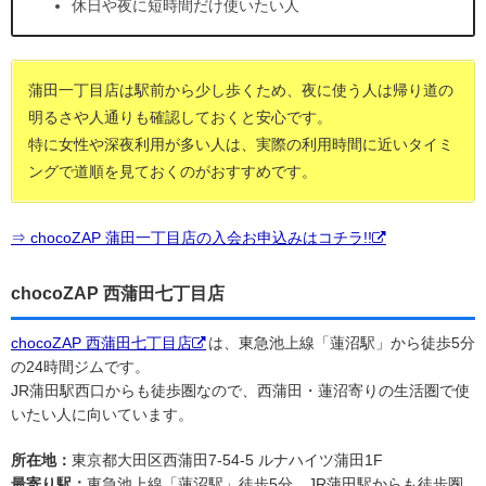
休日や夜に短時間だけ使いたい人
蒲田一丁目店は駅前から少し歩くため、夜に使う人は帰り道の
明るさや人通りも確認しておくと安心です。
特に女性や深夜利用が多い人は、実際の利用時間に近いタイミ
ングで道順を見ておくのがおすすめです。
⇒ chocoZAP 蒲田一丁目店の入会お申込みはコチラ!!
chocoZAP 西蒲田七丁目店
chocoZAP 西蒲田七丁目店
は、東急池上線「蓮沼駅」から徒歩5分
の24時間ジムです。
JR蒲田駅西口からも徒歩圏なので、西蒲田・蓮沼寄りの生活圏で使
いたい人に向いています。
所在地：
東京都大田区西蒲田7-54-5 ルナハイツ蒲田1F
最寄り駅：
東急池上線「蓮沼駅」徒歩5分、JR蒲田駅からも徒歩圏