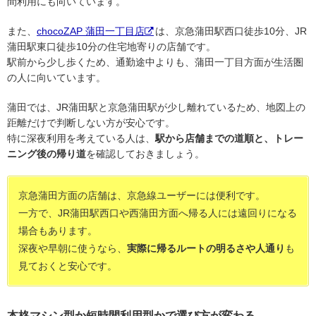
間利用にも向いています。
また、
chocoZAP 蒲田一丁目店
は、京急蒲田駅西口徒歩10分、JR
蒲田駅東口徒歩10分の住宅地寄りの店舗です。
駅前から少し歩くため、通勤途中よりも、蒲田一丁目方面が生活圏
の人に向いています。
蒲田では、JR蒲田駅と京急蒲田駅が少し離れているため、地図上の
距離だけで判断しない方が安心です。
特に深夜利用を考えている人は、
駅から店舗までの道順と、トレー
ニング後の帰り道
を確認しておきましょう。
京急蒲田方面の店舗は、京急線ユーザーには便利です。
一方で、JR蒲田駅西口や西蒲田方面へ帰る人には遠回りになる
場合もあります。
深夜や早朝に使うなら、
実際に帰るルートの明るさや人通り
も
見ておくと安心です。
本格マシン型か短時間利用型かで選び方が変わる