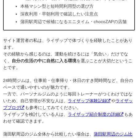
本格マシン型と短時間利用型の選び方
深夜利用・早朝利用で確認したい注意点
蒲田駅周辺で候補になるエニタイム・chocoZAPの店舗
サイト運営者の私は、ライザップで体づくりを経験したことがあり
ます。
その経験から感じるのは、運動を続けるには「気合い」だけでな
く、
自分の生活の中に自然に入る環境
を選ぶことが大切だというこ
とです。
24時間ジムは、仕事前・仕事帰り・休日のすき間時間など、自分の
ペースで通いやすいのが魅力です。
一方で、パーソナルジムのように毎回トレーナーがつくわけではな
いため、自己管理が不安な人は、
ライザップ体験記録
や
ライザッ
プブログ
も参考にしてみてください。
ライザップを検討している人は、
ライザップ紹介制度の詳細
もあ
わせて確認できます。
蒲田駅周辺のジム全体から比較したい場合は、
蒲田駅周辺のジム比