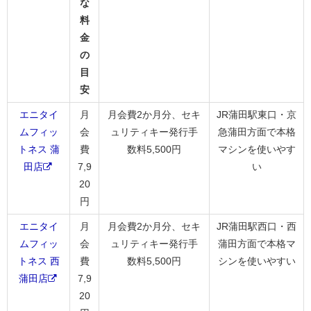
な
料
金
の
目
安
エニタイ
月
月会費2か月分、セキ
JR蒲田駅東口・京
ムフィッ
会
ュリティキー発行手
急蒲田方面で本格
トネス 蒲
費
数料5,500円
マシンを使いやす
田店
7,9
い
20
円
エニタイ
月
月会費2か月分、セキ
JR蒲田駅西口・西
ムフィッ
会
ュリティキー発行手
蒲田方面で本格マ
トネス 西
費
数料5,500円
シンを使いやすい
蒲田店
7,9
20