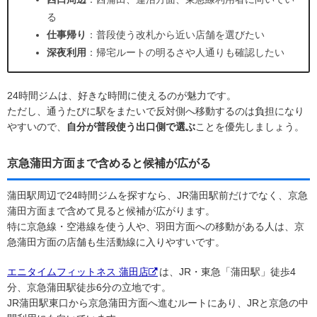
る
仕事帰り
：普段使う改札から近い店舗を選びたい
深夜利用
：帰宅ルートの明るさや人通りも確認したい
24時間ジムは、好きな時間に使えるのが魅力です。
ただし、通うたびに駅をまたいで反対側へ移動するのは負担になり
やすいので、
自分が普段使う出口側で選ぶ
ことを優先しましょう。
京急蒲田方面まで含めると候補が広がる
蒲田駅周辺で24時間ジムを探すなら、JR蒲田駅前だけでなく、京急
蒲田方面まで含めて見ると候補が広がります。
特に京急線・空港線を使う人や、羽田方面への移動がある人は、京
急蒲田方面の店舗も生活動線に入りやすいです。
エニタイムフィットネス 蒲田店
は、JR・東急「蒲田駅」徒歩4
分、京急蒲田駅徒歩6分の立地です。
JR蒲田駅東口から京急蒲田方面へ進むルートにあり、JRと京急の中