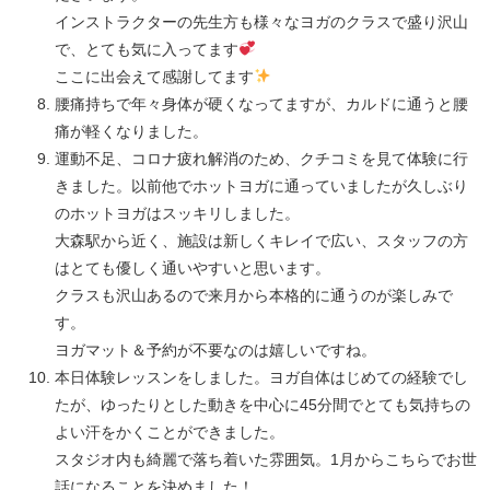
インストラクターの先生方も様々なヨガのクラスで盛り沢山
で、とても気に入ってます
ここに出会えて感謝してます
腰痛持ちで年々身体が硬くなってますが、カルドに通うと腰
痛が軽くなりました。
運動不足、コロナ疲れ解消のため、クチコミを見て体験に行
きました。以前他でホットヨガに通っていましたが久しぶり
のホットヨガはスッキリしました。
大森駅から近く、施設は新しくキレイで広い、スタッフの方
はとても優しく通いやすいと思います。
クラスも沢山あるので来月から本格的に通うのが楽しみで
す。
ヨガマット＆予約が不要なのは嬉しいですね。
本日体験レッスンをしました。ヨガ自体はじめての経験でし
たが、ゆったりとした動きを中心に45分間でとても気持ちの
よい汗をかくことができました。
スタジオ内も綺麗で落ち着いた雰囲気。1月からこちらでお世
話になることを決めました！