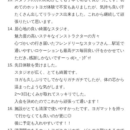
めてのホットヨガ体験で不安もありましたが、気持ち良い汗
たくさん出してリラックス出来ました。これから継続して頑
張りたいて思います。
居心地の良い綺麗なスタジオ、
魅力度の高いステキなインストラクターの方々
心づかいの行き届いたフレンドリーなスタッフさん…駅近で
通いやすいロケーションも最高デス毎回良い汗をかかせてい
ただき､感謝しかないですーっ d(>_･ )ｸﾞｯ!
先日体験を受けました。
スタジオが広く、とても綺麗です。
ヨガも久しぶりでしでかなりガチガチでしたが、体の芯から
温まったような気がします。
2〜3日むくみが取れてスッキリでした。
入会を決めたのでこれから頑張って通います！
施設がとても清潔で使いやすかったです。ヨガマットを持っ
て行かなくても良いのが更に◎
後に予定も入れやすいです！！