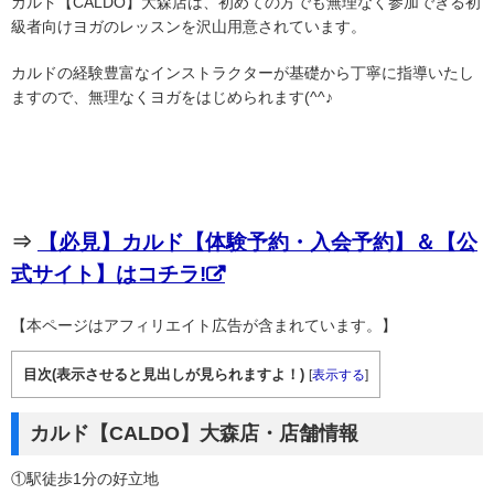
カルド【CALDO】大森店は、初めての方でも無理なく参加できる初
級者向けヨガのレッスンを沢山用意されています。
カルドの経験豊富なインストラクターが基礎から丁寧に指導いたし
ますので、無理なくヨガをはじめられます(^^♪
⇒
【必見】カルド【体験予約・入会予約】＆【公
式サイト】はコチラ!
【本ページはアフィリエイト広告が含まれています。】
目次(表示させると見出しが見られますよ！)
[
表示する
]
カルド【CALDO】大森店・店舗情報
①駅徒歩1分の好立地