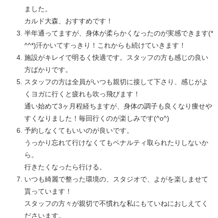
ました。
カルド大森、おすすめです！
半年通ってますが、身体が柔らかくなったのが実感できます(*
^^*)汗かいてすっきり！これからも続けていきます！
施設がキレイで明るく快適です。スタッフの方も感じの良い
方ばかりです。
スタッフの方は全員がいつも親切に接して下さり、感じがよ
くヨガに行くと疲れも吹っ飛びます！
通い始めて3ヶ月程経ちますが、身体の調子も良くなり痩せや
すくなりました！毎回行くのが楽しみです(^o^)
予約しなくてもいいのが良いです。
うっかり忘れて行けなくてもペナルティ取られたりしないか
ら。
行きたくなったら行ける。
いつも綺麗で整った環境の、スタジオで、よがを楽しませて
貰っています！
スタッフの方々が親切で不慣れな私にもていねにおしえてく
ださいます。