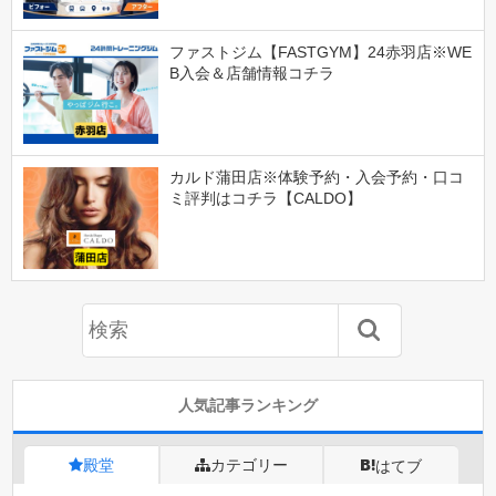
ファストジム【FASTGYM】24赤羽店※WE
B入会＆店舗情報コチラ
カルド蒲田店※体験予約・入会予約・口コ
ミ評判はコチラ【CALDO】
人気記事ランキング
殿堂
カテゴリー
はてブ