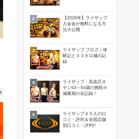
【2026年】ライザップ
入会金が無料になる方
法大公開
ライザップ ブログ｜体
験記と３３キロ減の記
録
ライザップ・高血圧オ
ヤジ53～54歳の挑戦※
s
減量期の全記録！
ライザップ４５人の口
コミ・評判＆全国店舗
別口コミ・評判!!