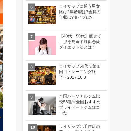
ライザップに通う男女
比は?年齢層は?会員の
年収は?タイプは?
【40代・50代】痩せて
旦那を見返す疑似恋愛
ダイエット法とは?
ライザップ50代※第１
回目トレーニング終
了・2017.10.3
全国パーソナルジム比
較58選※全国おすすめ
プライベートジムはコ
コだ
ライザップ北千住店の