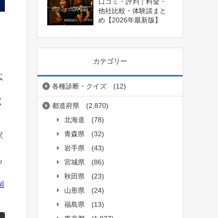
口コミ・評判｜料金・
他社比較・体験談まと
め【2026年最新版】
、
カテゴリー
広
各種診断・クイズ
(12)
く
都道府県
(2,870)
北海道
(78)
青森県
(32)
駅
岩手県
(43)
も
宮城県
(86)
秋田県
(23)
制
山形県
(24)
福島県
(13)