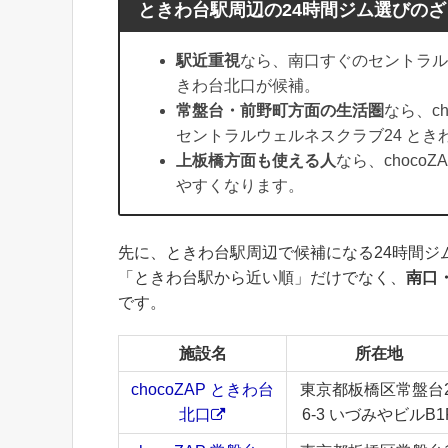
ときわ台駅周辺の24時間ジム選びの
駅近重視
なら、南口すぐのセントラルス
きわ台北口が候補。
常盤台・前野町方面の生活圏
なら、c
セントラルウェルネスクラブ24 とき
上板橋方面も使える人
なら、choco
やすくなります。
先に、ときわ台駅周辺で候補になる24時間ジ
「ときわ台駅から近い順」だけでなく、
南口
です。
施設名
所在地
chocoZAP ときわ台
東京都板橋区常盤台2
北口
6-3 いづみやビルB1