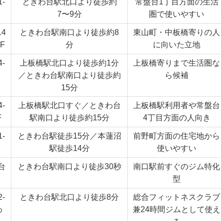
-
ときわ台駅北口より徒歩約
常盤台1丁目方面の生活
7〜9分
圏で使いやすい
4
ときわ台駅南口より徒歩約8
東山町・中板橋寄りの人
F
分
に向いた立地
-
上板橋駅北口より徒歩約1分
上板橋寄りまで生活圏な
／ときわ台駅南口より徒歩約
ら候補
15分
-
上板橋駅北口すぐ／ときわ台
上板橋駅利用者や常盤台
F
駅南口より徒歩約15分
4丁目方面の人向き
-
ときわ台駅徒歩15分／本蓮沼
前野町方面の住宅地から
駅徒歩14分
使いやすい
台
ときわ台駅南口より徒歩30秒
南口駅前すぐのジム特化
型
-
ときわ台駅北口より徒歩8分
総合フィットネスクラブ
わ
兼24時間ジムとして使え