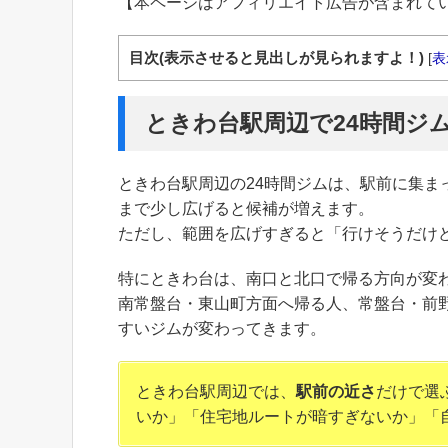
【本ページはアフィリエイト広告が含まれて
目次(表示させると見出しが見られますよ！)
[
表
ときわ台駅周辺で24時間ジ
ときわ台駅周辺の24時間ジムは、駅前に集
まで少し広げると候補が増えます。
ただし、範囲を広げすぎると「行けそうだけ
特にときわ台は、南口と北口で帰る方向が変
南常盤台・東山町方面へ帰る人、常盤台・前
すいジムが変わってきます。
ときわ台駅周辺では、
駅前の近さ
だけで選
いか」「住宅地ルートが暗すぎないか」「