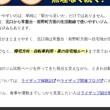
いやすいのは、単純に「駅から近いか」だけではありません。
ば、
北口から常盤台・前野町方面の生活動線で使いやすいジム
るジム
もあります。
設がまとまりやすく、北口側は常盤台・前野町方面へ住宅地が
でなく、
帰宅方向・自転車利用・夜の住宅地ルート
まで見てお
内のジム比較ページを作ってきた視点も交えながら、ときわ台
については、
ライザップ体験記
や
ライザップ関連ブログ
に
ジム、食事や運動までしっかり見直したい人は
ライザップ紹介