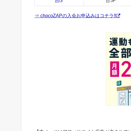
台
台5F
⇒ chocoZAPの入会お申込みはコチラ!!