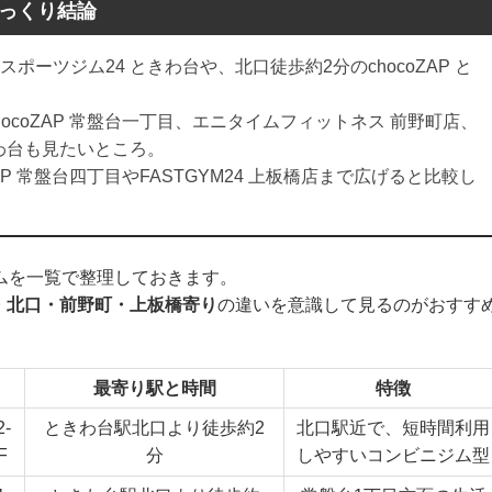
ざっくり結論
ポーツジム24 ときわ台や、北口徒歩約2分のchocoZAP と
hocoZAP 常盤台一丁目、エニタイムフィットネス 前野町店、
わ台も見たいところ。
ZAP 常盤台四丁目やFASTGYM24 上板橋店まで広げると比較し
ムを一覧で整理しておきます。
・北口・前野町・上板橋寄り
の違いを意識して見るのがおすす
最寄り駅と時間
特徴
-
ときわ台駅北口より徒歩約2
北口駅近で、短時間利用
F
分
しやすいコンビニジム型