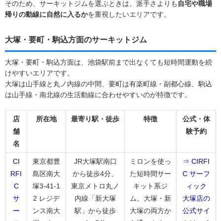
そのため、サーキットジムを選ぶときは、派手さよりも
自宅や職場
帰りの動線に自然に入るか
を重視したいエリアです。
大塚・要町・駒込方面のサーキットジム
大塚・要町・駒込方面は、池袋駅前まで出なくても短時間運動を続
けやすいエリアです。
大塚は山手線と丸ノ内線の中間、要町は有楽町線・副都心線、駒込
は山手線・南北線の生活動線に合わせやすいのが特徴です。
店
所在地
最寄り駅・徒歩
特徴
公式・体
舗
験予約
名
CI
東京都豊
JR大塚駅南口
ミロンを使っ
⇒ CIRFI
RFI
島区南大
から徒歩4分、
た短時間サー
C サーフ
C
塚3-41-1
東京メトロ丸ノ
キット系ジ
ィック
サ
2 レジデ
内線「新大塚
ム。大塚・新
大塚店の
ー
ンス南大
駅」から徒歩
大塚の両方か
公式サイ