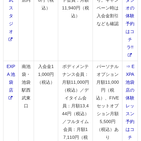
武
店内
0円（税
ド会員：月額
り。キャン
タジ
ス
込）
11,940円（税
ペーン時は
オの
タ
込）
入会金割引
体験
ジ
なども確認
予約
オ
はコ
チ
ラ!!
EXP
南池
入会金1
ボディメンテ
パーソナル
⇒ E
A 池
袋・
1,000円
ナンス会員：
オプション
XPA
袋
池袋
（税込）
月額11,000円
月額11,000
池袋
店
駅西
（税込）／デ
円（税
店の
武東
イタイム会
込）、FIVE
体験
口
員：月額13,4
セットオプ
レッ
44円（税込）
ション月額
スン
／フルタイム
5,500円
予約
会員：月額1
（税込）あ
はコ
7,110円（税
り
チ