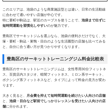
このエリアは、池袋のような商業施設型とは違い、日常の生活動線
に合わせて通いやすい店舗が中心です。
特に要町や駒込は、駅近のカーブスを使うことで、
池袋まで出ずに
短時間運動を習慣化しやすい
のが魅力です。
豊島区でサーキットジムを選ぶなら、池袋の便利さだけでなく、大
塚・要町・駒込・巣鴨・目白のような生活圏型の店舗も比べてみる
と、自分に合う通い方が見つかりやすくなります。
豊島区のサーキットトレーニングジム料金比較表
豊島区のサーキットトレーニングジムは、女性専用30分フィットネ
ス、百貨店内スタジオ、暗闇フィットネス、ミロン系サーキット、
ボクシング系フィットネスなど、タイプによって料金の見方が変わ
ります。
大きく見ると、
月会費を抑えて短時間運動を続けたい人向けの店舗
と、
池袋・目白など駅前でしっかりレッスンを受けたい人向けの店
舗
に分かれます。