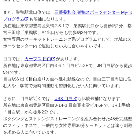
また、巣鴨駅北口側では、
三菱養和会 巣鴨スポーツセンター My-fit
プログラム
も候補になります。
所在地は東京都豊島区巣鴨2-8-1で、巣鴨駅北口から徒歩約2分、都
営三田線「巣鴨駅」A4出口からも徒歩約2分です。
女性専用のサーキットトレーニング系プログラムとして、地域のス
ポーツセンター内で運動したい人に合いやすいです。
目白では、
カーブス 目白
があります。
所在地は東京都豊島区目白3-6-4 目白ビル3Fで、JR目白駅から徒歩
5分です。
目白駅を出て目白通り方面へ進む動線なので、目白三丁目周辺に住
む人や、駅前で短時間運動を習慣化したい人に向いています。
さらに、目白駅近くでは、
UBX 目白
も比較候補になります。
所在地は東京都豊島区目白3-14-3 目白寛永堂ビル5Fで、JR山手線
「目白駅」から徒歩2分です。
ボクシングとストレングストレーニングを組み合わせた45分完結型
のフィットネスで、一般的な女性専用30分サーキットとは違う刺激
を求める人に向いています。