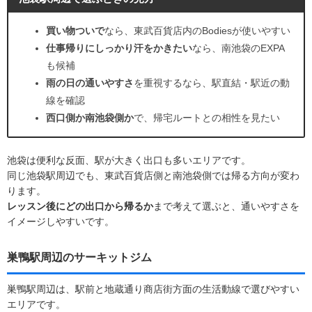
買い物ついで
なら、東武百貨店内のBodiesが使いやすい
仕事帰りにしっかり汗をかきたい
なら、南池袋のEXPA
も候補
雨の日の通いやすさ
を重視するなら、駅直結・駅近の動
線を確認
西口側か南池袋側か
で、帰宅ルートとの相性を見たい
池袋は便利な反面、駅が大きく出口も多いエリアです。
同じ池袋駅周辺でも、東武百貨店側と南池袋側では帰る方向が変わ
ります。
レッスン後にどの出口から帰るか
まで考えて選ぶと、通いやすさを
イメージしやすいです。
巣鴨駅周辺のサーキットジム
巣鴨駅周辺は、駅前と地蔵通り商店街方面の生活動線で選びやすい
エリアです。