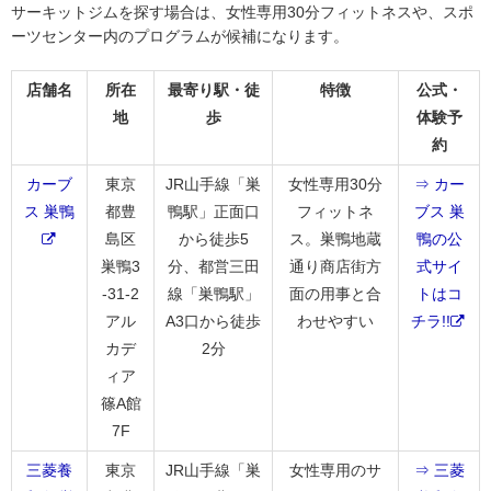
サーキットジムを探す場合は、女性専用30分フィットネスや、スポ
ーツセンター内のプログラムが候補になります。
店舗名
所在
最寄り駅・徒
特徴
公式・
地
歩
体験予
約
カーブ
東京
JR山手線「巣
女性専用30分
⇒ カー
ス 巣鴨
都豊
鴨駅」正面口
フィットネ
ブス 巣
島区
から徒歩5
ス。巣鴨地蔵
鴨の公
巣鴨3
分、都営三田
通り商店街方
式サイ
-31-2
線「巣鴨駅」
面の用事と合
トはコ
アル
A3口から徒歩
わせやすい
チラ!!
カデ
2分
ィア
篠A館
7F
三菱養
東京
JR山手線「巣
女性専用のサ
⇒ 三菱