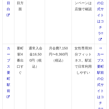
目
目方
ンペーンは
の公
白
面
店舗で確認
式サ
イト
はコ
チ
ラ!!
カ
要町
通常入会
月会費7,150
女性専用30
⇒
ー
駅4
金16,50
円〜8,360円
分フィット
カー
ブ
番出
0円（税
（税込）
ネス。駅近
ブス
ス
口す
込）
で日常利用
要町
要
ぐ
しやすい
駅前
町
の公
駅
式サ
前
イト
はコ
チ