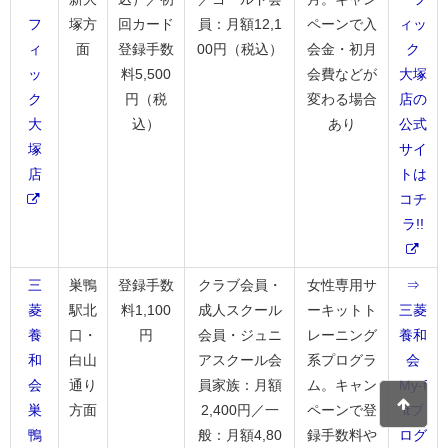
フ
塚方
回カード
員：月額12,1
ペーンで入
ィッ
ィ
面
登録手数
00円（税込）
会金・初月
ク
ッ
料5,500
会費などが
大塚
ク
円（税
変わる場合
店の
大
込）
あり
公式
塚
サイ
店
トは
コチ
ラ!!
三
巣鴨
登録手数
クラブ会員・
女性専用サ
⇒
菱
駅北
料1,100
成人スクール
ーキットト
三菱
養
口・
円
会員・ジュニ
レーニング
養和
和
白山
アスクール会
系プログラ
会
会
通り
員家族：月額
ム。キャン
My-f
巣
方面
2,400円／一
ペーンで登
itプ
鴨
般：月額4,80
録手数料や
ログ