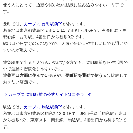
使う人にとって、通勤や買い物の動線に組み込みやすいエリアで
す。
要町では、
カーブス 要町駅前
があります。
所在地は東京都豊島区要町1-1-11 要町KTビル6Fで、有楽町線・副
都心線「要町駅」4番出口から徒歩0分です。
駅出口からすぐの立地なので、天気が悪い日や忙しい日でも通いや
すいのが魅力です。
池袋駅まで出ると人混みが気になる方でも、要町駅前なら生活圏の
中で運動を習慣化しやすいです。
池袋西口方面に住んでいる人や、要町駅を通勤で使う人
は比較して
おきたい店舗です。
⇒ カーブス 要町駅前の公式サイトはコチラ!!
駒込では、
カーブス 駒込駅前
があります。
所在地は東京都豊島区駒込2-12-9 1Fで、JR山手線「駒込駅」東口
から徒歩4分、東京メトロ南北線「駒込駅」4番出口から徒歩5分で
す。