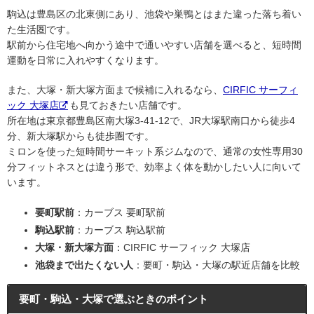
駒込は豊島区の北東側にあり、池袋や巣鴨とはまた違った落ち着い
た生活圏です。
駅前から住宅地へ向かう途中で通いやすい店舗を選べると、短時間
運動を日常に入れやすくなります。
また、大塚・新大塚方面まで候補に入れるなら、
CIRFIC サーフィ
ック 大塚店
も見ておきたい店舗です。
所在地は東京都豊島区南大塚3-41-12で、JR大塚駅南口から徒歩4
分、新大塚駅からも徒歩圏です。
ミロンを使った短時間サーキット系ジムなので、通常の女性専用30
分フィットネスとは違う形で、効率よく体を動かしたい人に向いて
います。
要町駅前
：カーブス 要町駅前
駒込駅前
：カーブス 駒込駅前
大塚・新大塚方面
：CIRFIC サーフィック 大塚店
池袋まで出たくない人
：要町・駒込・大塚の駅近店舗を比較
要町・駒込・大塚で選ぶときのポイント