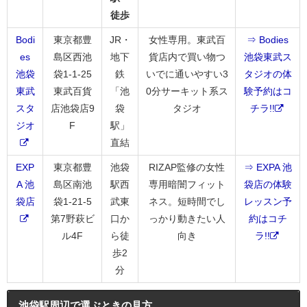
徒歩
Bodi
東京都豊
JR・
女性専用。東武百
⇒ Bodies
es
島区西池
地下
貨店内で買い物つ
池袋東武ス
池袋
袋1-1-25
鉄
いでに通いやすい3
タジオの体
東武
東武百貨
「池
0分サーキット系ス
験予約はコ
スタ
店池袋店9
袋
タジオ
チラ!!
ジオ
F
駅」
直結
EXP
東京都豊
池袋
RIZAP監修の女性
⇒ EXPA 池
A 池
島区南池
駅西
専用暗闇フィット
袋店の体験
袋店
袋1-21-5
武東
ネス。短時間でし
レッスン予
第7野萩ビ
口か
っかり動きたい人
約はコチ
ル4F
ら徒
向き
ラ!!
歩2
分
池袋駅周辺で選ぶときの見方