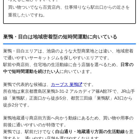
買い物ついでなら百貨店内、仕事帰りなら駅出口からの近さを
重視したいですね。
巣鴨・目白は地域密着型の短時間運動に向いている
巣鴨・目白エリアは、池袋のような大型商業地とは違い、地域密着
で通いやすいサーキットジムを探しやすいエリアです。
駅前や商店街、住宅地の生活動線に合う店舗を選べるため、
日常の
中で短時間運動を続けたい人
に向いています。
巣鴨で代表的な候補は、
カーブス 巣鴨
です。
所在地は東京都豊島区巣鴨3-31-2 アルカディア篠A館7Fで、JR山手
線「巣鴨駅」正面口から徒歩5分、都営三田線「巣鴨駅」A3口から
徒歩2分です。
巣鴨地蔵通り商店街方面へ向かう動線にあるため、買い物や用事の
前後に通いやすいのが特徴です。
巣鴨では、駅前だけでなく
白山通り・地蔵通り方面の生活動線
を意
識すると、通いやすい店舗を選びやすくなります。