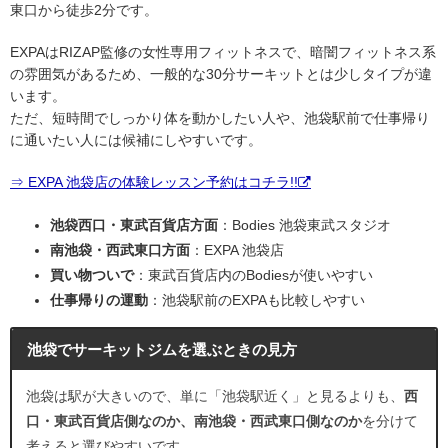
東口から徒歩2分です。
EXPAはRIZAP監修の女性専用フィットネスで、暗闇フィットネス系
の雰囲気があるため、一般的な30分サーキットとは少しタイプが違
います。
ただ、短時間でしっかり体を動かしたい人や、池袋駅前で仕事帰り
に通いたい人には候補にしやすいです。
⇒ EXPA 池袋店の体験レッスン予約はコチラ!!
池袋西口・東武百貨店方面
：Bodies 池袋東武スタジオ
南池袋・西武東口方面
：EXPA 池袋店
買い物ついで
：東武百貨店内のBodiesが使いやすい
仕事帰りの運動
：池袋駅前のEXPAも比較しやすい
池袋でサーキットジムを選ぶときの見方
池袋は駅が大きいので、単に「池袋駅近く」と見るよりも、
西
口・東武百貨店側なのか、南池袋・西武東口側なのか
を分けて
考えると選びやすいです。