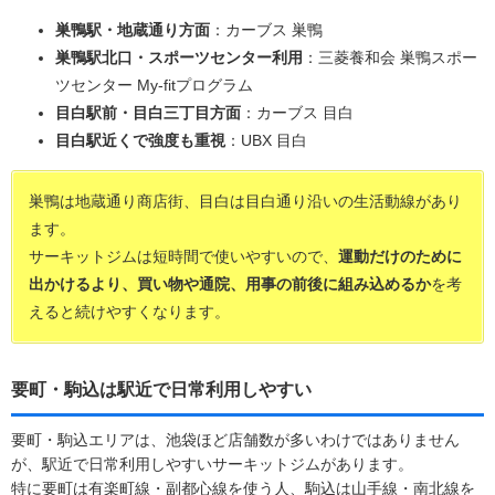
巣鴨駅・地蔵通り方面
：カーブス 巣鴨
巣鴨駅北口・スポーツセンター利用
：三菱養和会 巣鴨スポー
ツセンター My-fitプログラム
目白駅前・目白三丁目方面
：カーブス 目白
目白駅近くで強度も重視
：UBX 目白
巣鴨は地蔵通り商店街、目白は目白通り沿いの生活動線があり
ます。
サーキットジムは短時間で使いやすいので、
運動だけのために
出かけるより、買い物や通院、用事の前後に組み込めるか
を考
えると続けやすくなります。
要町・駒込は駅近で日常利用しやすい
要町・駒込エリアは、池袋ほど店舗数が多いわけではありません
が、駅近で日常利用しやすいサーキットジムがあります。
特に要町は有楽町線・副都心線を使う人、駒込は山手線・南北線を