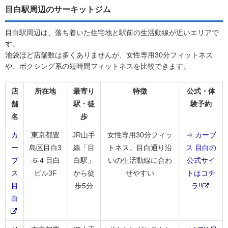
目白駅周辺のサーキットジム
目白駅周辺は、落ち着いた住宅地と駅前の生活動線が近いエリアで
す。
池袋ほど店舗数は多くありませんが、女性専用30分フィットネス
や、ボクシング系の短時間フィットネスを比較できます。
店
所在地
最寄り
特徴
公式・体
舗
駅・徒
験予約
名
歩
カ
東京都豊
JR山手
女性専用30分フィッ
⇒ カーブ
ー
島区目白3
線「目
トネス。目白通り沿
ス 目白の
ブ
-6-4 目白
白駅」
いの生活動線に合わ
公式サイ
ス
ビル3F
から徒
せやすい
トはコチ
目
歩5分
ラ!!
白