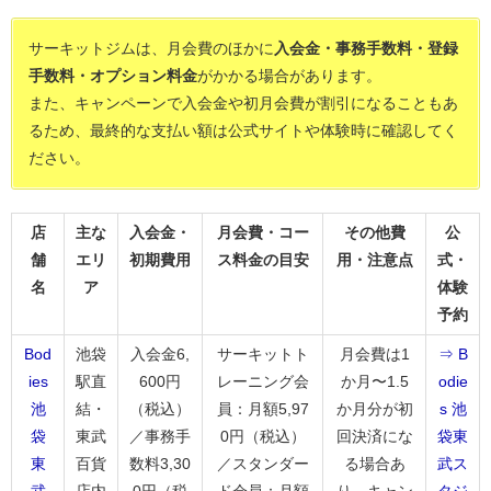
サーキットジムは、月会費のほかに
入会金・事務手数料・登録
手数料・オプション料金
がかかる場合があります。
また、キャンペーンで入会金や初月会費が割引になることもあ
るため、最終的な支払い額は公式サイトや体験時に確認してく
ださい。
店
主な
入会金・
月会費・コー
その他費
公
舗
エリ
初期費用
ス料金の目安
用・注意点
式・
名
ア
体験
予約
Bod
池袋
入会金6,
サーキットト
月会費は1
⇒ B
ies
駅直
600円
レーニング会
か月〜1.5
odie
池
結・
（税込）
員：月額5,97
か月分が初
s 池
袋
東武
／事務手
0円（税込）
回決済にな
袋東
東
百貨
数料3,30
／スタンダー
る場合あ
武ス