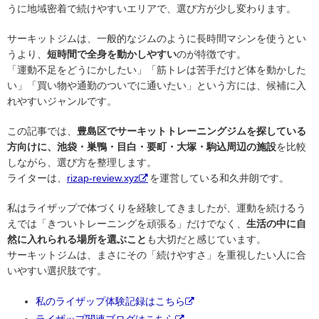
うに地域密着で続けやすいエリアで、選び方が少し変わります。
サーキットジムは、一般的なジムのように長時間マシンを使うとい
うより、
短時間で全身を動かしやすい
のが特徴です。
「運動不足をどうにかしたい」「筋トレは苦手だけど体を動かした
い」「買い物や通勤のついでに通いたい」という方には、候補に入
れやすいジャンルです。
この記事では、
豊島区でサーキットトレーニングジムを探している
方向けに、池袋・巣鴨・目白・要町・大塚・駒込周辺の施設
を比較
しながら、選び方を整理します。
ライターは、
rizap-review.xyz
を運営している和久井朗です。
私はライザップで体づくりを経験してきましたが、運動を続けるう
えでは「きついトレーニングを頑張る」だけでなく、
生活の中に自
然に入れられる場所を選ぶこと
も大切だと感じています。
サーキットジムは、まさにその「続けやすさ」を重視したい人に合
いやすい選択肢です。
私のライザップ体験記録はこちら
ライザップ関連ブログはこちら