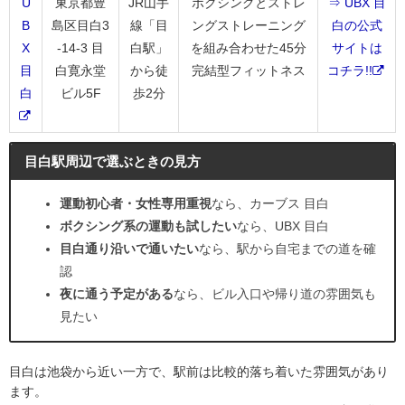
U
東京都豊
JR山手
ボクシングとストレ
⇒ UBX 目
B
島区目白3
線「目
ングストレーニング
白の公式
X
-14-3 目
白駅」
を組み合わせた45分
サイトは
目
白寛永堂
から徒
完結型フィットネス
コチラ!!
白
ビル5F
歩2分
目白駅周辺で選ぶときの見方
運動初心者・女性専用重視
なら、カーブス 目白
ボクシング系の運動も試したい
なら、UBX 目白
目白通り沿いで通いたい
なら、駅から自宅までの道を確
認
夜に通う予定がある
なら、ビル入口や帰り道の雰囲気も
見たい
目白は池袋から近い一方で、駅前は比較的落ち着いた雰囲気があり
ます。