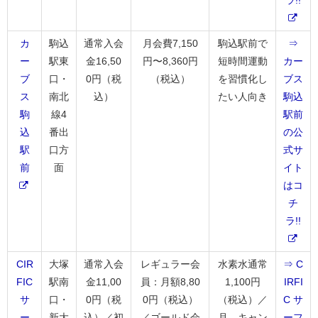
ラ!!
カ
駒込
通常入会
月会費7,150
駒込駅前で
⇒
ー
駅東
金16,50
円〜8,360円
短時間運動
カー
ブ
口・
0円（税
（税込）
を習慣化し
ブス
ス
南北
込）
たい人向き
駒込
駒
線4
駅前
込
番出
の公
駅
口方
式サ
前
面
イト
はコ
チ
ラ!!
CIR
大塚
通常入会
レギュラー会
水素水通常
⇒ C
FIC
駅南
金11,00
員：月額8,80
1,100円
IRFI
サ
口・
0円（税
0円（税込）
（税込）／
C サ
ー
新大
込）／初
／ゴールド会
月。キャン
ーフ