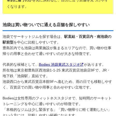
常的に通うのか
を先に決めると、自分に合う店舗を見つけやす
くなります。
池袋は買い物ついでに通える店舗を探しやすい
池袋でサーキットジムを探す場合は、
駅直結・百貨店内・南池袋の
駅前型
を中心に比較しやすいです。
豊島区内でも池袋は商業施設が集まるエリアなので、買い物や仕事
帰りの用事と合わせて通いやすいのが大きな特徴です。
代表的な候補として、
Bodies 池袋東武スタジオ
があります。
所在地は東京都豊島区西池袋1-1-25 東武百貨店池袋店9Fで、JR・
地下鉄「池袋駅」直結です。
池袋西口から東武百貨店本館9Fへ進むため、雨の日でも移動しやす
く、百貨店での買い物や用事と合わせやすい立地です。
Bodiesは女性専用のフィットネススタジオで、短時間のサーキット
トレーニングを中心に通いやすいのが特徴です。
「本格的なジムは少し緊張する」「買い物帰りに軽く運動したい」
という方には、比較しやすい候補になります。