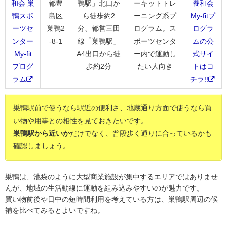
和会 巣
都豊
鴨駅」北口か
ーキットトレ
養和会
鴨スポ
島区
ら徒歩約2
ーニング系プ
My-fitプ
ーツセ
巣鴨2
分、都営三田
ログラム。ス
ログラ
ンター
-8-1
線「巣鴨駅」
ポーツセンタ
ムの公
My-fit
A4出口から徒
ー内で運動し
式サイ
プログ
歩約2分
たい人向き
トはコ
ラム
チラ!!
巣鴨駅前で使うなら駅近の便利さ、地蔵通り方面で使うなら買
い物や用事との相性を見ておきたいです。
巣鴨駅から近いか
だけでなく、普段歩く通りに合っているかも
確認しましょう。
巣鴨は、池袋のように大型商業施設が集中するエリアではありませ
んが、地域の生活動線に運動を組み込みやすいのが魅力です。
買い物前後や日中の短時間利用を考えている方は、巣鴨駅周辺の候
補を比べてみるとよいですね。