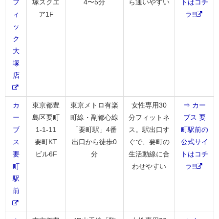
フ
塚スクエ
4〜5分
ら通いやすい
トはコチ
ィ
ア1F
ラ!!
ッ
ク
大
塚
店
カ
東京都豊
東京メトロ有楽
女性専用30
⇒ カー
ー
島区要町
町線・副都心線
分フィットネ
ブス 要
ブ
1-1-11
「要町駅」4番
ス。駅出口す
町駅前の
ス
要町KT
出口から徒歩0
ぐで、要町の
公式サイ
要
ビル6F
分
生活動線に合
トはコチ
町
わせやすい
ラ!!
駅
前