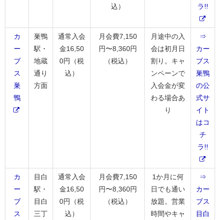
込）
ラ!!
カ
巣鴨
通常入会
月会費7,150
月途中の入
⇒
ー
駅・
金16,50
円〜8,360円
会は初月日
カー
ブ
地蔵
0円（税
（税込）
割り。キャ
ブス
ス
通り
込）
ンペーンで
巣鴨
巣
方面
入会金が変
の公
鴨
わる場合あ
式サ
り
イト
はコ
チ
ラ!!
カ
目白
通常入会
月会費7,150
1か月に何
⇒
ー
駅・
金16,50
円〜8,360円
日でも通い
カー
ブ
目白
0円（税
（税込）
放題。営業
ブス
ス
三丁
込）
時間やキャ
目白