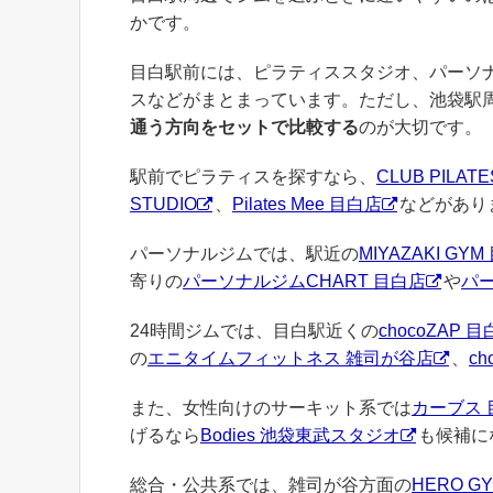
かです。
目白駅前には、ピラティススタジオ、パーソ
スなどがまとまっています。ただし、池袋駅
通う方向をセットで比較する
のが大切です。
駅前でピラティスを探すなら、
CLUB PILAT
STUDIO
、
Pilates Mee 目白店
などがあり
パーソナルジムでは、駅近の
MIYAZAKI GY
寄りの
パーソナルジムCHART 目白店
や
パー
24時間ジムでは、目白駅近くの
chocoZAP 
の
エニタイムフィットネス 雑司が谷店
、
c
また、女性向けのサーキット系では
カーブス 
げるなら
Bodies 池袋東武スタジオ
も候補に
総合・公共系では、雑司が谷方面の
HERO G