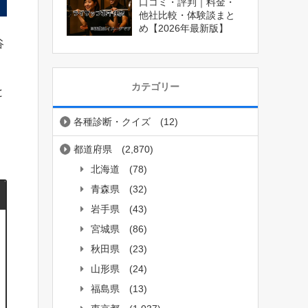
口コミ・評判｜料金・
他社比較・体験談まと
め【2026年最新版】
谷
カテゴリー
と
各種診断・クイズ
(12)
都道府県
(2,870)
北海道
(78)
青森県
(32)
岩手県
(43)
宮城県
(86)
秋田県
(23)
山形県
(24)
福島県
(13)