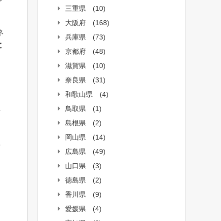
三重県
(10)
大阪府
(168)
ネ
兵庫県
(73)
と
京都府
(48)
滋賀県
(10)
奈良県
(31)
和歌山県
(4)
鳥取県
(1)
町
島根県
(2)
。
岡山県
(14)
面
広島県
(49)
山口県
(3)
徳島県
(2)
香川県
(9)
愛媛県
(4)
。