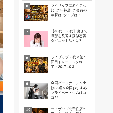
ライザップに通う男女
比は?年齢層は?会員の
年収は?タイプは?
【40代・50代】痩せて
旦那を見返す疑似恋愛
ダイエット法とは?
ライザップ50代※第１
回目トレーニング終
了・2017.10.3
全国パーソナルジム比
較58選※全国おすすめ
プライベートジムはコ
コだ
ライザップ北千住店の