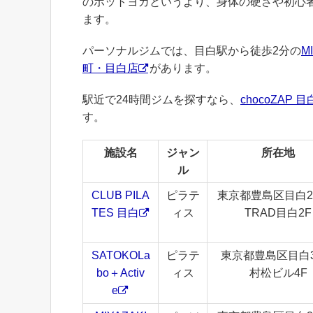
のホットヨガというより、身体の硬さや初心
ます。
パーソナルジムでは、目白駅から徒歩2分の
M
町・目白店
があります。
駅近で24時間ジムを探すなら、
chocoZAP 
す。
施設名
ジャン
所在地
ル
CLUB PILA
ピラテ
東京都豊島区目白2-3
TES 目白
ィス
TRAD目白2F
SATOKOLa
ピラテ
東京都豊島区目白3-
bo＋Activ
ィス
村松ビル4F
e