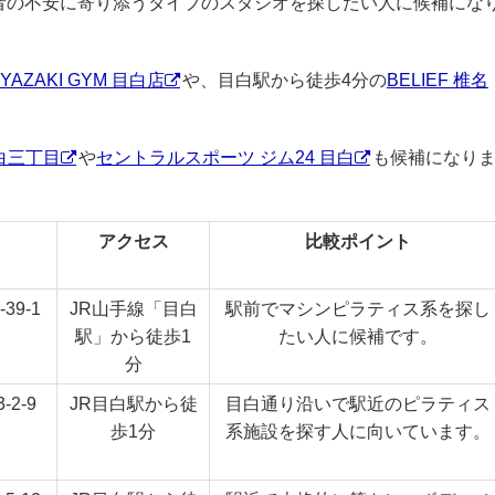
者の不安に寄り添うタイプのスタジオを探したい人に候補にな
IYAZAKI GYM 目白店
や、目白駅から徒歩4分の
BELIEF 椎名
目白三丁目
や
セントラルスポーツ ジム24 目白
も候補になり
アクセス
比較ポイント
9-1
JR山手線「目白
駅前でマシンピラティス系を探し
駅」から徒歩1
たい人に候補です。
分
2-9
JR目白駅から徒
目白通り沿いで駅近のピラティス
歩1分
系施設を探す人に向いています。