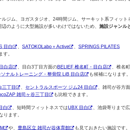
ナルジム、ヨガスタジオ、24時間ジム、サーキット系フィット
周辺のように大型施設が多いわけではないため、
施設ジャンル
ES 目白
、
SATOKOLabo＋Active
、
SPRINGS PILATES
ます。
M 目白店
、目白3丁目方面の
BELIEF 椎名町・目白店
、椎名
ソナルトレーニング・整骨院 LiB 目白店
も候補になります
目白三丁目
、
セントラルスポーツ ジム24 目白
、雑司が谷方
hocoZAP 雑司ヶ谷三丁目
も比較できます。
目白
、短時間フィットネスでは
UBX 目白
、池袋寄りまで広
なります。
YM
や、
豊島区立 雑司が谷体育館
も見ておきたい施設です