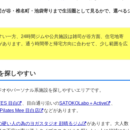
司が谷・椎名町・池袋寄りまで生活圏として見るかで、選べる
すい一方、24時間ジムや公共施設は雑司が谷方面、住宅地寄
があります。通う時間帯と帰宅方向に合わせて、少し範囲を広
を探しやすい
ジオやパーソナル系施設を探しやすいエリアです。
TES 目白
、目白通り沿いの
SATOKOLabo＋Active
、
Pilates Mee 目白店
などがあります。
の硬い人の為のヨガスタジオ 顔晴るジム
があります。大人数