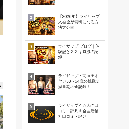
【2026年】ライザップ
入会金が無料になる方
法大公開
ライザップ ブログ｜体
験記と３３キロ減の記
録
ライザップ・高血圧オ
ヤジ53～54歳の挑戦※
s
減量期の全記録！
ライザップ４５人の口
コミ・評判＆全国店舗
別口コミ・評判!!