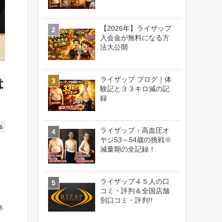
【2026年】ライザップ
入会金が無料になる方
法大公開
ライザップ ブログ｜体
は
験記と３３キロ減の記
録
s
ライザップ・高血圧オ
ヤジ53～54歳の挑戦※
減量期の全記録！
ライザップ４５人の口
コミ・評判＆全国店舗
別口コミ・評判!!
ネ