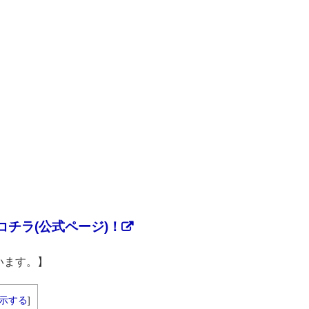
チラ(公式ページ)！
います。】
示する
]