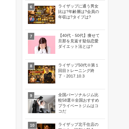
ライザップに通う男女
比は?年齢層は?会員の
年収は?タイプは?
【40代・50代】痩せて
旦那を見返す疑似恋愛
ダイエット法とは?
ライザップ50代※第１
回目トレーニング終
了・2017.10.3
全国パーソナルジム比
較58選※全国おすすめ
プライベートジムはコ
コだ
ライザップ北千住店の