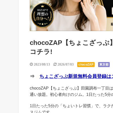
chocoZAP【ちょこざ
コチラ!
2023/08/13
2026/07/03
chocoZAP
東京都
⇒
ちょこざっぷ新規無料会員登録はコ
chocoZAP【ちょこざっぷ】田園調布一丁目は
通い放題。初心者向けのジム。1日たった5分
1日たった5分の「ちょいトレ習慣」で、ラ
スジムです