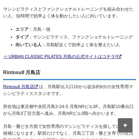
マシンピラティスとファンクショナルトレーニングを組み合わせた
い人、短時間で効率よく体を動かしたい人に向いています。
エリア
：月島・佃
タイプ
：マシンピラティス、ファンクショナルトレーニング
向いている人
：月島駅近くで効率よく体を整えたい人
⇒ URBAN CLASSIC PILATES 月島の公式サイトはコチラ!!
Rintosull 月島店
Rintosull 月島店
は、月島駅出入口10から徒歩約6分の女性専用マ
シンピラティススタジオです。
所在地は東京都中央区月島3-24-5 月島NRビル3F。月島駅10番出口
から月島3丁目方面へ進み、月島NRビル3階へ向かいます。
月島・勝どき方面で女性専用のマシンピラティスを探している人に
候補になります。駅前だけでなく、月島三丁目・勝どき寄りの生活