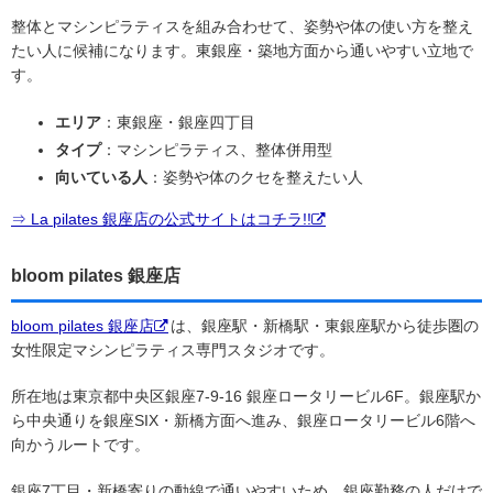
整体とマシンピラティスを組み合わせて、姿勢や体の使い方を整え
たい人に候補になります。東銀座・築地方面から通いやすい立地で
す。
エリア
：東銀座・銀座四丁目
タイプ
：マシンピラティス、整体併用型
向いている人
：姿勢や体のクセを整えたい人
⇒ La pilates 銀座店の公式サイトはコチラ!!
bloom pilates 銀座店
bloom pilates 銀座店
は、銀座駅・新橋駅・東銀座駅から徒歩圏の
女性限定マシンピラティス専門スタジオです。
所在地は東京都中央区銀座7-9-16 銀座ロータリービル6F。銀座駅か
ら中央通りを銀座SIX・新橋方面へ進み、銀座ロータリービル6階へ
向かうルートです。
銀座7丁目・新橋寄りの動線で通いやすいため、銀座勤務の人だけで