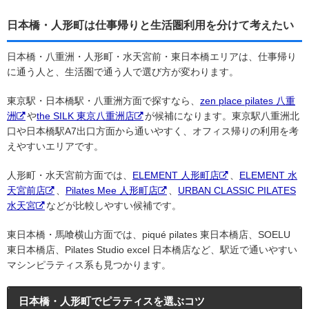
日本橋・人形町は仕事帰りと生活圏利用を分けて考えたい
日本橋・八重洲・人形町・水天宮前・東日本橋エリアは、仕事帰り
に通う人と、生活圏で通う人で選び方が変わります。
東京駅・日本橋駅・八重洲方面で探すなら、
zen place pilates 八重
洲
や
the SILK 東京八重洲店
が候補になります。東京駅八重洲北
口や日本橋駅A7出口方面から通いやすく、オフィス帰りの利用を考
えやすいエリアです。
人形町・水天宮前方面では、
ELEMENT 人形町店
、
ELEMENT 水
天宮前店
、
Pilates Mee 人形町店
、
URBAN CLASSIC PILATES
水天宮
などが比較しやすい候補です。
東日本橋・馬喰横山方面では、piqué pilates 東日本橋店、SOELU
東日本橋店、Pilates Studio excel 日本橋店など、駅近で通いやすい
マシンピラティス系も見つかります。
日本橋・人形町でピラティスを選ぶコツ