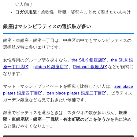
い人向け
ヨガ併用型
：柔軟性・呼吸・姿勢をまとめて整えたい人向け
銀座はマシンピラティスの選択肢が多い
銀座・東銀座・銀座一丁目は、中央区の中でもマシンピラティスの
選択肢が特に多いエリアです。
女性専用のグループ型を探すなら、
the SILK 銀座店
、
the SILK 銀
座一丁目店
、
pilates K 銀座店
、
Rintosull 銀座店
などが候補に
なります。
マット・マシン・プライベートを幅広く比較したい人は、
zen place
pilates 銀座四丁目
、
zen place pilates 銀座二丁目
、ピラティス
ガーデン銀座なども見ておきたい候補です。
銀座でピラティスを選ぶときは、スタジオの数が多いぶん、
銀座
駅・東銀座駅・銀座一丁目駅・有楽町駅のどこを使うか
を先に決め
ると選びやすくなります。