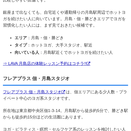
銀座まで出なくても、自宅近くや通勤帰りの月島駅周辺でホットヨ
ガを続けたい人に向いています。月島・佃・勝どきエリアでヨガを
習慣化したい人には、まず見ておきたい候補です。
エリア
：月島・佃・勝どき
タイプ
：ホットヨガ、大手スタジオ、駅近
向いている人
：月島駅近くでホットヨガを続けたい人
⇒ LAVA 月島店の体験レッスン予約はコチラ!!
フレアプラス 佃・月島スタジオ
フレアプラス 佃・月島スタジオ
は、佃エリアにある少人数・プラ
イベート中心のヨガ系スタジオです。
所在地は東京都中央区佃1-3-14。月島駅から徒歩約5分で、勝どき駅
からも徒歩約15分ほどの生活圏にあります。
ヨガ・ピラティス・瞑想・セルフケア系のレッスンを検討したい人