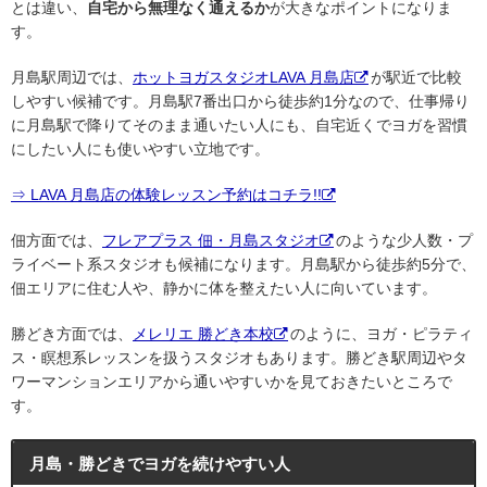
とは違い、
自宅から無理なく通えるか
が大きなポイントになりま
す。
月島駅周辺では、
ホットヨガスタジオLAVA 月島店
が駅近で比較
しやすい候補です。月島駅7番出口から徒歩約1分なので、仕事帰り
に月島駅で降りてそのまま通いたい人にも、自宅近くでヨガを習慣
にしたい人にも使いやすい立地です。
⇒ LAVA 月島店の体験レッスン予約はコチラ!!
佃方面では、
フレアプラス 佃・月島スタジオ
のような少人数・プ
ライベート系スタジオも候補になります。月島駅から徒歩約5分で、
佃エリアに住む人や、静かに体を整えたい人に向いています。
勝どき方面では、
メレリエ 勝どき本校
のように、ヨガ・ピラティ
ス・瞑想系レッスンを扱うスタジオもあります。勝どき駅周辺やタ
ワーマンションエリアから通いやすいかを見ておきたいところで
す。
月島・勝どきでヨガを続けやすい人