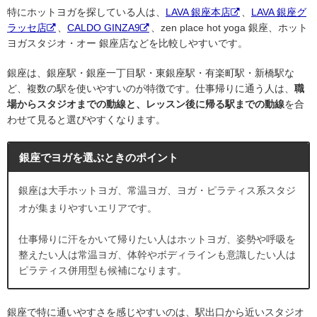
特にホットヨガを探している人は、
LAVA 銀座本店
、
LAVA 銀座グ
ラッセ店
、
CALDO GINZA9
、zen place hot yoga 銀座、ホット
ヨガスタジオ・オー 銀座店などを比較しやすいです。
銀座は、銀座駅・銀座一丁目駅・東銀座駅・有楽町駅・新橋駅な
ど、複数の駅を使いやすいのが特徴です。仕事帰りに通う人は、
職
場からスタジオまでの動線と、レッスン後に帰る駅までの動線
を合
わせて見ると選びやすくなります。
銀座でヨガを選ぶときのポイント
銀座は大手ホットヨガ、常温ヨガ、ヨガ・ピラティス系スタジ
オが集まりやすいエリアです。
仕事帰りに汗をかいて帰りたい人はホットヨガ、姿勢や呼吸を
整えたい人は常温ヨガ、体幹やボディラインも意識したい人は
ピラティス併用型も候補になります。
銀座で特に通いやすさを感じやすいのは、駅出口から近いスタジオ