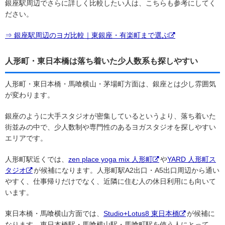
銀座駅周辺でさらに詳しく比較したい人は、こちらも参考にしてく
ださい。
⇒ 銀座駅周辺のヨガ比較｜東銀座・有楽町まで選ぶ
人形町・東日本橋は落ち着いた少人数系も探しやすい
人形町・東日本橋・馬喰横山・茅場町方面は、銀座とは少し雰囲気
が変わります。
銀座のように大手スタジオが密集しているというより、落ち着いた
街並みの中で、少人数制や専門性のあるヨガスタジオを探しやすい
エリアです。
人形町駅近くでは、
zen place yoga mix 人形町
や
YARD 人形町ス
タジオ
が候補になります。人形町駅A2出口・A5出口周辺から通い
やすく、仕事帰りだけでなく、近隣に住む人の休日利用にも向いて
います。
東日本橋・馬喰横山方面では、
Studio+Lotus8 東日本橋
が候補に
なります。東日本橋駅・馬喰横山駅・馬喰町駅を使う人にとって、