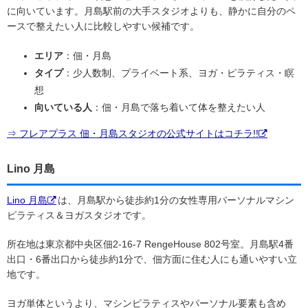
に向いています。月島駅前の大手スタジオよりも、静かに自分のペ
ースで整えたい人に比較しやすい候補です。
エリア
：佃・月島
タイプ
：少人数制、プライベート系、ヨガ・ピラティス・瞑
想
向いている人
：佃・月島で落ち着いて体を整えたい人
⇒ フレアプラス 佃・月島スタジオの公式サイトはコチラ!!
Lino 月島
Lino 月島
は、月島駅から徒歩約1分の女性専用パーソナルマシン
ピラティス＆ヨガスタジオです。
所在地は東京都中央区佃2-16-7 RengeHouse 802号室。月島駅4番
出口・6番出口から徒歩約1分で、佃方面に住む人にも通いやすい立
地です。
ヨガ単体というより、マシンピラティスやパーソナル要素も含め