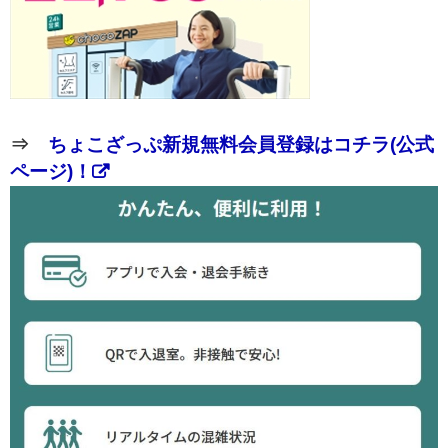
⇒
ちょこざっぷ新規無料会員登録はコチラ(公式
ページ)！