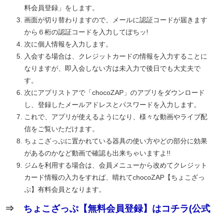
料会員登録」をします。
画面が切り替わりますので、メールに認証コードが届きます
から６桁の認証コードを入力してぽちッ!
次に個人情報を入力します。
入会する場合は、クレジットカードの情報を入力することに
なりますが、即入会しない方は未入力で後日でも大丈夫で
す。
次にアプリストアで「chocoZAP」のアプリをダウンロード
し、登録したメールアドレスとパスワードを入力します。
これで、アプリが使えるようになり、様々な動画やライブ配
信をご覧いただけます。
ちょこざっぷに置かれている器具の使い方やどの部分に効果
があるのかなど動画で確認も出来ちゃいますよ!!
ジムを利用する場合は、会員メニューから改めてクレジット
カード情報の入力をすれば、晴れてchocoZAP【ちょこざっ
ぷ】有料会員となります。
⇒
ちょこざっぷ【無料会員登録】はコチラ(公式