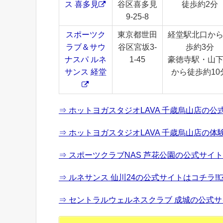
ス 喜多見
谷区喜多見
徒歩約2分
9-25-8
スポーツク
東京都世田
経堂駅北口か
ラブ＆サウ
谷区宮坂3-
歩約3分
ナスパ ルネ
1-45
豪徳寺駅・山
サンス 経堂
から徒歩約10
⇒ ホットヨガスタジオLAVA 千歳烏山店の公
⇒ ホットヨガスタジオLAVA 千歳烏山店の体
⇒ スポーツクラブNAS 芦花公園の公式サイト
⇒ ルネサンス 仙川24の公式サイトはコチラ!!
⇒ セントラルウェルネスクラブ 成城の公式サ