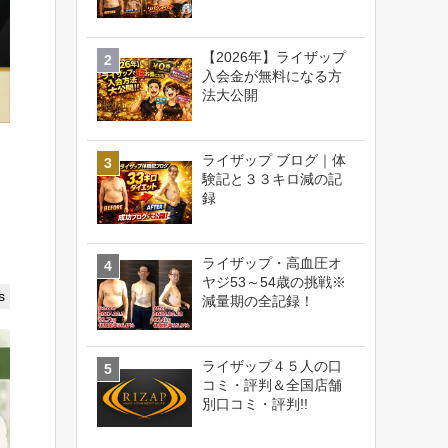
【2026年】ライザップ
入会金が無料になる方
法大公開
ライザップ ブログ｜体
験記と３３キロ減の記
録
ライザップ・高血圧オ
ヤジ53～54歳の挑戦※
s
減量期の全記録！
ライザップ４５人の口
コミ・評判＆全国店舗
別口コミ・評判!!