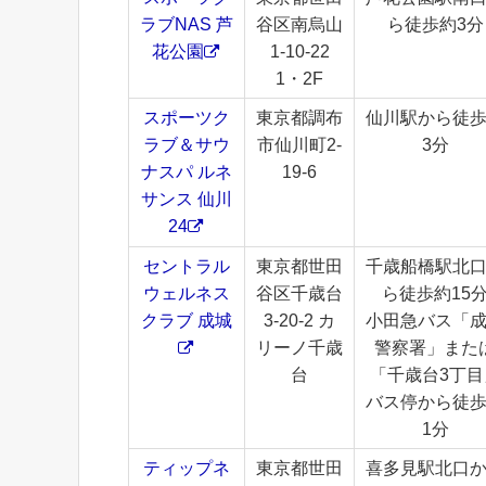
ラブNAS 芦
谷区南烏山
ら徒歩約3分
花公園
1-10-22
1・2F
スポーツク
東京都調布
仙川駅から徒
ラブ＆サウ
市仙川町2-
3分
ナスパ ルネ
19-6
サンス 仙川
24
セントラル
東京都世田
千歳船橋駅北
ウェルネス
谷区千歳台
ら徒歩約15
クラブ 成城
3-20-2 カ
小田急バス「
リーノ千歳
警察署」また
台
「千歳台3丁目
バス停から徒
1分
ティップネ
東京都世田
喜多見駅北口