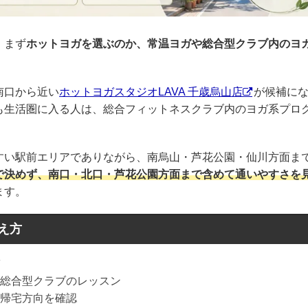
、まず
ホットヨガを選ぶのか、常温ヨガや総合型クラブ内のヨ
南口から近い
ホットヨガスタジオLAVA 千歳烏山店
が候補に
も生活圏に入る人は、総合フィットネスクラブ内のヨガ系プロ
すい駅前エリアでありながら、南烏山・芦花公園・仙川方面ま
で決めず、南口・北口・芦花公園方面まで含めて通いやすさを
ます。
え方
総合型クラブのレッスン
帰宅方向を確認