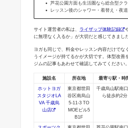
芦花公園方面も生活圏なら総合型クラ
レッスン後のシャワー・着替え・夜道
サイト運営者の私は、
ライザップ体験記録
に無理なく入るか」が大切だと感じてきまし
ヨガも同じで、料金やレッスン内容だけでな
うイメージが持てるかが大切です。体型改善
ジムの記事もあわせて確認してみてください
施設名
所在地
最寄り駅・時
ホットヨガ
東京都世田
千歳烏山駅南
スタジオLA
谷区南烏山
ら徒歩約2分
VA 千歳烏
5-11-3 TO
山店
MOEビル5
B1F
スポーツク
東京都世田
芦花公園駅南