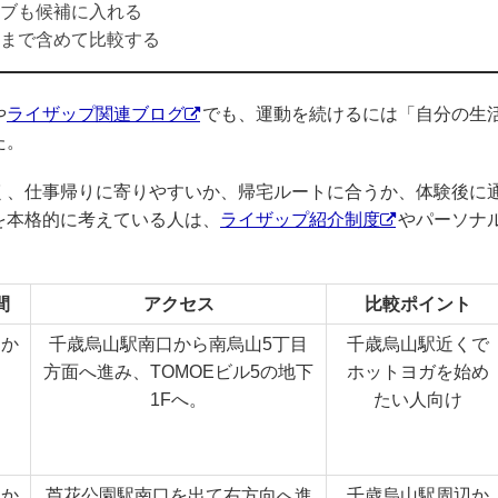
ブも候補に入れる
まで含めて比較する
や
ライザップ関連ブログ
でも、運動を続けるには「自分の生
た。
く、仕事帰りに寄りやすいか、帰宅ルートに合うか、体験後に
を本格的に考えている人は、
ライザップ紹介制度
やパーソナ
。
間
アクセス
比較ポイント
口か
千歳烏山駅南口から南烏山5丁目
千歳烏山駅近くで
方面へ進み、TOMOEビル5の地下
ホットヨガを始め
1Fへ。
たい人向け
口か
芦花公園駅南口を出て右方向へ進
千歳烏山駅周辺か