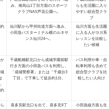
み、南烏山1丁目方面のスポーツ
らも生活圏に入り
クラブNAS芦花公園へ。
やすい総合型クラ
ブ
歩約
仙川駅から甲州街道方面へ進み、
仙川方面も生活圏
小田急バスターミナル横のルネサ
に入る人がヨガ系
ンス仙川24へ。
レッスンを比較し
たい候補
口か
千歳船橋駅北口から成城学園前駅
バス利用や車・自
分
行き方面の小田急バスを利用し、
転車利用も含めて
成城
「成城警察署」または「千歳台3
総合型クラブを比
は
丁目」で下車して徒歩約1分。
較したい人向け
」
歩約
から
喜多見駅北口を出て、喜多見9丁
小田急線方面も生