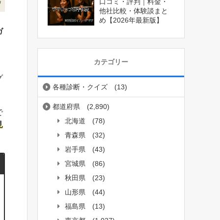
口コミ・評判｜料金・
他社比較・体験談まと
め【2026年最新版】
ガ
カテゴリー
な
グ
各種診断・クイズ
(13)
都道府県
(2,890)
で
北海道
(78)
見
青森県
(32)
岩手県
(43)
宮城県
(86)
秋田県
(23)
山形県
(44)
福島県
(13)