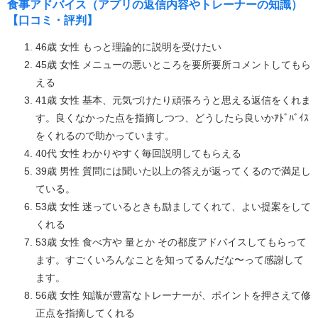
食事アドバイス（アプリの返信内容やトレーナーの知識）
【口コミ・評判】
46歳 女性 もっと理論的に説明を受けたい
45歳 女性 メニューの悪いところを要所要所コメントしてもら
える
41歳 女性 基本、元気づけたり頑張ろうと思える返信をくれま
す。良くなかった点を指摘しつつ、どうしたら良いかｱﾄﾞﾊﾞｲｽ
をくれるので助かっています。
40代 女性 わかりやすく毎回説明してもらえる
39歳 男性 質問には聞いた以上の答えが返ってくるので満足し
ている。
53歳 女性 迷っているときも励ましてくれて、よい提案をして
くれる
53歳 女性 食べ方や 量とか その都度アドバイスしてもらって
ます。すごくいろんなことを知ってるんだな〜って感謝して
ます。
56歳 女性 知識が豊富なトレーナーが、ポイントを押さえて修
正点を指摘してくれる