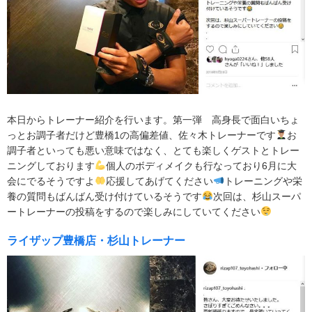
本日からトレーナー紹介を行います。第一弾 高身長で面白いちょ
っとお調子者だけど豊橋1の高偏差値、佐々木トレーナーです
お
調子者といっても悪い意味ではなく、とても楽しくゲストとトレー
ニングしております
個人のボディメイクも行なっており6月に大
会にでるそうですよ
応援してあげてください
トレーニングや栄
養の質問もばんばん受け付けているそうです
次回は、杉山スーパ
ートレーナーの投稿をするので楽しみにしていてください
ライザップ豊橋店・杉山トレーナー