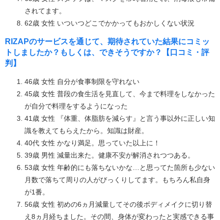
されてます。
62歳 女性 いついつどこでかかってもおかしくない状況
RIZAPのサービスを通じて、期待されていた結果にコミッ
トしましたか？もしくは、できそうですか？【口コミ・評
判】
46歳 女性 自分が食事制限を守れない
45歳 女性 普段の食生活を見直して、今まで料理をしなかった
が自分で料理をするようになった
41歳 女性 『体重、体脂肪を減らす』と言う事以外に正しい知
識を教えてもらえたから。知識は財産。
40代 女性 かなり満足。思っていた以上に！
39歳 男性 減量出来た。健康不安が解消されつつある。
53歳 女性 年齢的にも落ちないかな…と思ってた箇所も少ない
月数で落ちて周りの人がびっくりしてます。もちろん私自身
が1番。
56歳 女性 初めの6ヵ月減量してその後ボディメイクに切り替
え8ヵ月経ちました。その間、身体が変わったと実感できる事