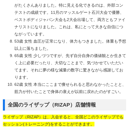
がたくさんありました。特に見える化できるのは、外部コン
テストの成績です。11月のマッスルゲート石川大会で優勝、
ベストボディジャパン大会も2大会出場して、両方ともファイ
ナリストになりました。これは、私にとって大きな自信につ
ながっています。
53歳 女性 血圧が正常になり、体力もつきました。体重も予想
以上に落ちました。
65歳 女性 少しづつですが、先ず自分自身の価値観とか生きて
く上に必要だったり、大切なことまで、気づかせていただい
てます。それに夢の様な減量の数字に驚きながら感謝してお
ります。
62歳 女性 本当にここまで痩せられると思わなかったことと、
筋力が付いたことで身体の衰えが以前に戻れたのがすごい。
全国のライザップ（RIZAP）店舗情報
ライザップ（RIZAP）は、入会すると、全国どこのライザップでも
セッション(トレーニング)をすることができます。