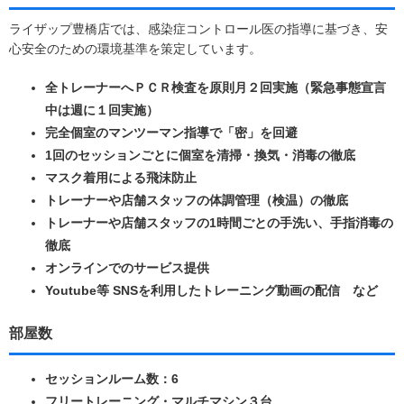
ライザップ豊橋店では、感染症コントロール医の指導に基づき、安
心安全のための環境基準を策定しています。
全トレーナーへＰＣＲ検査を原則月２回実施（緊急事態宣言
中は週に１回実施）
完全個室のマンツーマン指導で「密」を回避
1回のセッションごとに個室を清掃・換気・消毒の徹底
マスク着用による飛沫防止
トレーナーや店舗スタッフの体調管理（検温）の徹底
トレーナーや店舗スタッフの1時間ごとの手洗い、手指消毒の
徹底
オンラインでのサービス提供
Youtube等 SNSを利用したトレーニング動画の配信 など
部屋数
セッションルーム数：6
フリートレーニング・マルチマシン３台