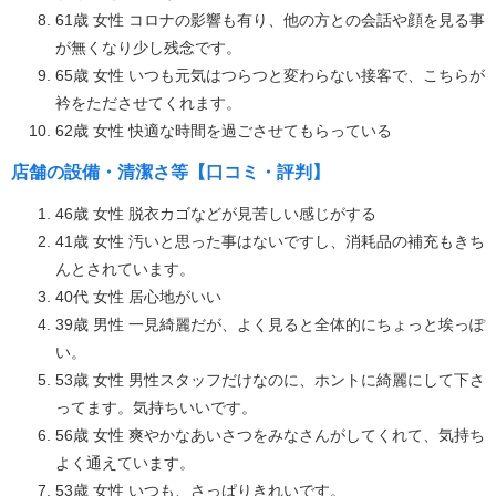
61歳 女性 コロナの影響も有り、他の方との会話や顔を見る事
が無くなり少し残念です。
65歳 女性 いつも元気はつらつと変わらない接客で、こちらが
衿をたださせてくれます。
62歳 女性 快適な時間を過ごさせてもらっている
店舗の設備・清潔さ等【口コミ・評判】
46歳 女性 脱衣カゴなどが見苦しい感じがする
41歳 女性 汚いと思った事はないですし、消耗品の補充もきち
んとされています。
40代 女性 居心地がいい
39歳 男性 一見綺麗だが、よく見ると全体的にちょっと埃っぽ
い。
53歳 女性 男性スタッフだけなのに、ホントに綺麗にして下さ
ってます。気持ちいいです。
56歳 女性 爽やかなあいさつをみなさんがしてくれて、気持ち
よく通えています。
53歳 女性 いつも、さっぱりきれいです。