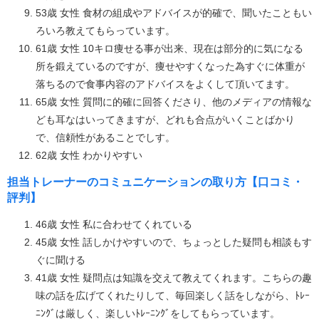
53歳 女性 食材の組成やアドバイスが的確で、聞いたこともい
ろいろ教えてもらっています。
61歳 女性 10キロ痩せる事が出来、現在は部分的に気になる
所を鍛えているのですが、痩せやすくなった為すぐに体重が
落ちるので食事内容のアドバイスをよくして頂いてます。
65歳 女性 質問に的確に回答くださり、他のメディアの情報な
ども耳なはいってきますが、どれも合点がいくことばかり
で、信頼性があることでしす。
62歳 女性 わかりやすい
担当トレーナーのコミュニケーションの取り方【口コミ・
評判】
46歳 女性 私に合わせてくれている
45歳 女性 話しかけやすいので、ちょっとした疑問も相談もす
ぐに聞ける
41歳 女性 疑問点は知識を交えて教えてくれます。こちらの趣
味の話を広げてくれたりして、毎回楽しく話をしながら、ﾄﾚｰ
ﾆﾝｸﾞは厳しく、楽しいﾄﾚｰﾆﾝｸﾞをしてもらっています。