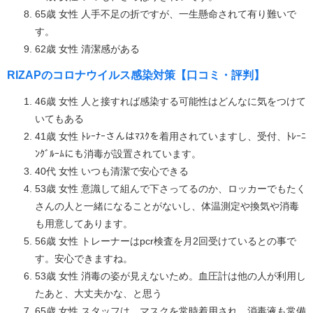
65歳 女性 人手不足の折ですが、一生懸命されて有り難いで
す。
62歳 女性 清潔感がある
RIZAPのコロナウイルス感染対策【口コミ・評判】
46歳 女性 人と接すれば感染する可能性はどんなに気をつけて
いてもある
41歳 女性 ﾄﾚｰﾅｰさんはﾏｽｸを着用されていますし、受付、ﾄﾚｰﾆ
ﾝｸﾞﾙｰﾑにも消毒が設置されています。
40代 女性 いつも清潔で安心できる
53歳 女性 意識して組んで下さってるのか、ロッカーでもたく
さんの人と一緒になることがないし、体温測定や換気や消毒
も用意してあります。
56歳 女性 トレーナーはpcr検査を月2回受けているとの事で
す。安心できますね。
53歳 女性 消毒の姿が見えないため。血圧計は他の人が利用し
たあと、大丈夫かな、と思う
65歳 女性 スタッフは、マスクを常時着用され、消毒液も常備