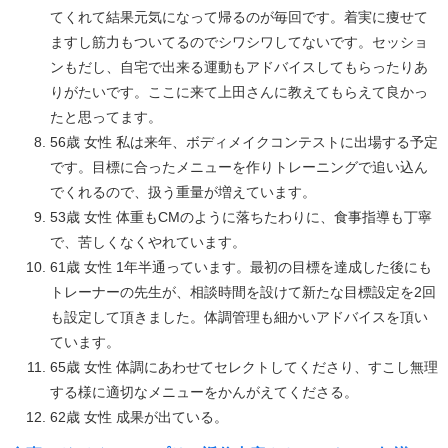
てくれて結果元気になって帰るのが毎回です。着実に痩せて
ますし筋力もついてるのでシワシワしてないです。セッショ
ンもだし、自宅で出来る運動もアドバイスしてもらったりあ
りがたいです。ここに来て上田さんに教えてもらえて良かっ
たと思ってます。
56歳 女性 私は来年、ボディメイクコンテストに出場する予定
です。目標に合ったメニューを作りトレーニングで追い込ん
でくれるので、扱う重量が増えています。
53歳 女性 体重もCMのように落ちたわりに、食事指導も丁寧
で、苦しくなくやれています。
61歳 女性 1年半通っています。最初の目標を達成した後にも
トレーナーの先生が、相談時間を設けて新たな目標設定を2回
も設定して頂きました。体調管理も細かいアドバイスを頂い
ています。
65歳 女性 体調にあわせてセレクトしてくださり、すこし無理
する様に適切なメニューをかんがえてくださる。
62歳 女性 成果が出ている。