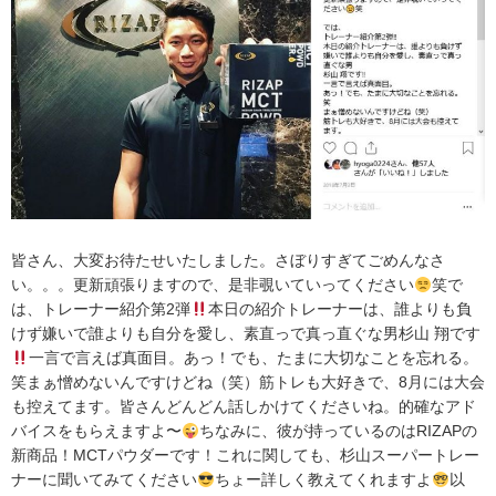
皆さん、大変お待たせいたしました。さぼりすぎてごめんなさ
い。。。更新頑張りますので、是非覗いていってください
笑で
は、トレーナー紹介第2弾
本日の紹介トレーナーは、誰よりも負
けず嫌いで誰よりも自分を愛し、素直っで真っ直ぐな男杉山 翔です
一言で言えば真面目。あっ！でも、たまに大切なことを忘れる。
笑まぁ憎めないんですけどね（笑）筋トレも大好きで、8月には大会
も控えてます。皆さんどんどん話しかけてくださいね。的確なアド
バイスをもらえますよ〜
ちなみに、彼が持っているのはRIZAPの
新商品！MCTパウダーです！これに関しても、杉山スーパートレー
ナーに聞いてみてください
ちょー詳しく教えてくれますよ
以