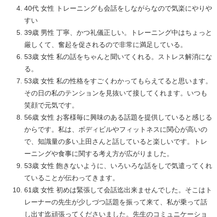
40代 女性 トレーニングも会話をしながらなので気楽にやりや
すい
39歳 男性 丁寧、かつ礼儀正しい。トレーニング中はちょっと
厳しくて、奮起を促されるので非常に満足している。
53歳 女性 私の話をちゃんと聞いてくれる。ストレス解消にな
る。
53歳 女性 私の性格をすごくわかってもらえてると思います。
その日の私のテンションを見抜いて接してくれます。いつも
笑顔で元気です。
56歳 女性 お客様毎に興味のある話題を提供していると感じる
からです。私は、ボディビルやフィットネスに関心が高いの
で、知識量の多い上田さんと話していると楽しいです。トレ
ーニングや食事に関する考え方が広がりました。
53歳 女性 飽きないように、いろいろな話をしで気遣ってくれ
ていることが伝わってきます。
61歳 女性 初めは緊張して会話迄出来ませんでした。そこはト
レーナーの先生が少しづつ話題を振って来て、私が乗って話
し出す迄頑張ってくださいました。先生のコミュニケーショ