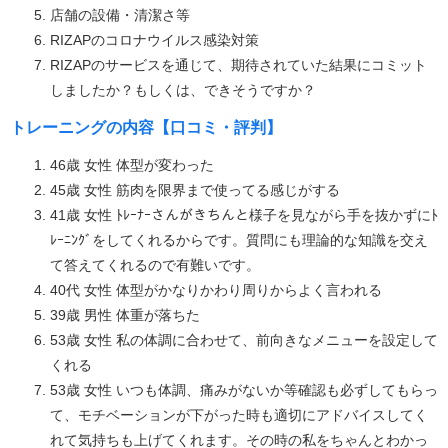
店舗の設備・清潔さ等
RIZAPのコロナウイルス感染対策
RIZAPのサービスを通じて、期待されていた結果にコミット
しましたか？もしくは、できそうですか？
トレーニングの内容【口コミ・評判】
46歳 女性 体型が変わった
45歳 女性 筋肉を限界まで使ってる感じがする
41歳 女性 ﾄﾚｰﾅｰさんがきちんと様子を見ながら手を抜かずにﾄ
ﾚｰﾆﾝｸﾞをしてくれるからです。質問にも理論的な知識を交え
て答えてくれるので有難いです。
40代 女性 体型がかなりかわり周りからよく言われる
39歳 男性 体重が落ちた
53歳 女性 私の体調に合わせて、前向きなメニューを設定して
くれる
53歳 女性 いつも体調、痛みがないか等確認も必ずしてもらっ
て、モチベーションが下がった時も適切にアドバイスしてく
れて気持ちも上げてくれます。その時の私をちゃんとわかっ