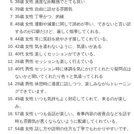
38歳 女性 適度な距離感でとても良い
39歳 女性 自由に話せる雰囲気
35歳 女性 丁寧かつ、的確
48歳 女性 運動や減量に関して諦めが早い、できないと言い訳
するのが口癖だけど、厳しく指導してくれる。
44歳 女性 常に笑顔を絶やさず接してくれている。
42歳 女性 気を遣わないように、気遣いがある
40代 女性 楽しくセッションができている。
26歳 男性 セッションも楽しく行えている
40代 男性 セッション時に体調を気にかけてくれたり疑問点は
ないかと聞いてくれたり色々と気遣ってくれる
29歳 男性 休憩時に適度に話しつつ、楽しみながらトレーニン
グできています。
49歳 女性 いつも気持ちよく対応してくれて、来るのが楽し
み。
57歳 女性 いつも会話が楽しい。食事内容の改善点などを話す
時も雰囲気が悪くならないように配慮してくれている。
54歳 女性 話し方や説明の仕方も丁寧でもわかりやすいです。