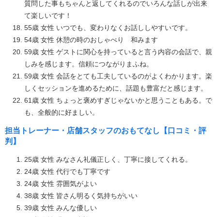
質問した事もちゃんと返してくれるのでいろんな話しが出来
て楽しいです！
55歳 女性 いつでも、変わりなくお話ししやすいです。
54歳 女性 休憩の時のおしゃべり 和みます
59歳 女性 ゲストに関心を持っていると言う内容の会話で、親
しみを感じます。信頼につながりまふね。
59歳 女性 会話をとても工夫しているのがよくわかります。楽
しくセッションを進めるために、話題も豊富だと感じます。
61歳 女性 ちょっと褒めすぎじゃないかと思うこともある。で
も、全般的に好ましい。
担当トレーナー・店舗スタッフのおもてなし【口コミ・評
判】
25歳 女性 みなさん礼儀正しく、丁寧に接してくれる。
24歳 女性 代行でも丁寧です
24歳 女性 雰囲気がよい
38歳 女性 皆さん明るく気持ちがいい
39歳 女性 みんな優しい