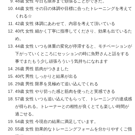
48歳 女性 今日も限界まで頑張ることができた。
44歳 女性 その日の体調や目標に合ったトレーニングを考えて
くれる☆
42歳 女性 体調にあわせて、内容を考えて頂いている
40代 女性 細かく丁寧に指導してくださり、効果も出ているた
め。
44歳 女性 いつも体重の変化が停滞すると、モチベーションが
下がっていくところにセッションの時に魚野さんと話をする
事でまたもう少し頑張ろういう気持ちになれます
26歳 男性 筋肉がつきました
40代 男性 しっかりと結果が出る
29歳 男性 限界を見極めて追い込んでくれる
49歳 女性 やり切った感と筋肉を使ったと実感できる
57歳 女性 いつも追い込んでもらって、トレーニングの達成感
が得られる。トレーナーとの相性が良くとても楽しい時間が
過ごせる。
54歳 女性 今現在の結果に満足しています。
55歳 女性 効果的なトレーニングフォームを分かりやすくご指