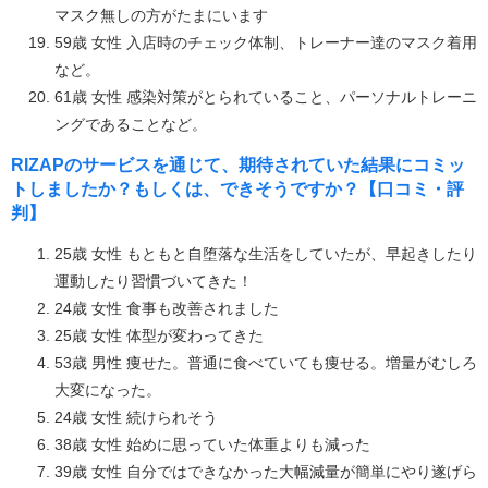
マスク無しの方がたまにいます
59歳 女性 入店時のチェック体制、トレーナー達のマスク着用
など。
61歳 女性 感染対策がとられていること、パーソナルトレーニ
ングであることなど。
RIZAPのサービスを通じて、期待されていた結果にコミッ
トしましたか？もしくは、できそうですか？【口コミ・評
判】
25歳 女性 もともと自堕落な生活をしていたが、早起きしたり
運動したり習慣づいてきた！
24歳 女性 食事も改善されました
25歳 女性 体型が変わってきた
53歳 男性 痩せた。普通に食べていても痩せる。増量がむしろ
大変になった。
24歳 女性 続けられそう
38歳 女性 始めに思っていた体重よりも減った
39歳 女性 自分ではできなかった大幅減量が簡単にやり遂げら