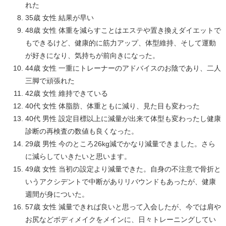
れた
35歳 女性 結果が早い
48歳 女性 体重を減らすことはエステや置き換えダイエットで
もできるけど、健康的に筋力アップ、体型維持、そして運動
が好きになり、気持ちが前向きになった。
44歳 女性 一重にトレーナーのアドバイスのお陰であり、二人
三脚で頑張れた
42歳 女性 維持できている
40代 女性 体脂肪、体重ともに減り、見た目も変わった
40代 男性 設定目標以上に減量が出来て体型も変わったし健康
診断の再検査の数値も良くなった。
29歳 男性 今のところ26kg減でかなり減量できました。さら
に減らしていきたいと思います。
49歳 女性 当初の設定より減量できた。自身の不注意で骨折と
いうアクシデントで中断がありリバウンドもあったが、健康
週間が身についた。
57歳 女性 減量できれば良いと思って入会したが、今では肩や
お尻などボディメイクをメインに、日々トレーニングしてい