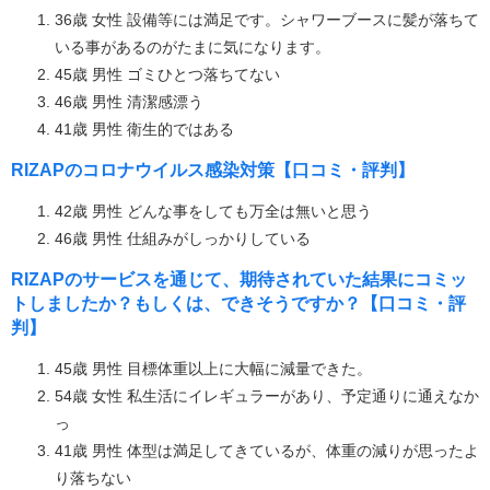
36歳 女性 設備等には満足です。シャワーブースに髪が落ちて
いる事があるのがたまに気になります。
45歳 男性 ゴミひとつ落ちてない
46歳 男性 清潔感漂う
41歳 男性 衛生的ではある
RIZAPのコロナウイルス感染対策【口コミ・評判】
42歳 男性 どんな事をしても万全は無いと思う
46歳 男性 仕組みがしっかりしている
RIZAPのサービスを通じて、期待されていた結果にコミッ
トしましたか？もしくは、できそうですか？【口コミ・評
判】
45歳 男性 目標体重以上に大幅に減量できた。
54歳 女性 私生活にイレギュラーがあり、予定通りに通えなか
っ
41歳 男性 体型は満足してきているが、体重の減りが思ったよ
り落ちない