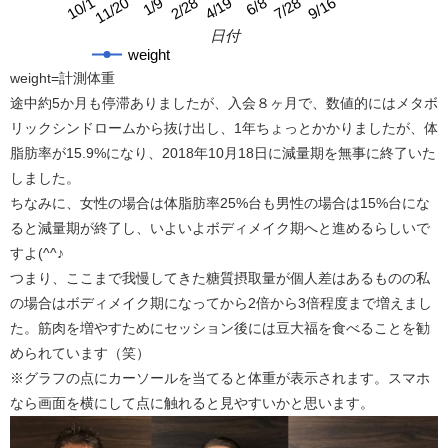
10/1
4/19
2/28
9/16
1/9
7/28
11/20
6/8
日付
weight
weight=計測体重
途中約5か月も停滞ありましたが、入会８ヶ月で、数値的にはメタボ
リックシンドロームから抜け出し、1年ちょっとかかりましたが、体
脂肪率が15.9%になり、2018年10月18日に減量期を無事に終了いた
しました。
ちなみに、女性の場合は体脂肪率25%台も男性の場合は15%台にな
ると減量期が終了し、いよいよボディメイク期へと進めるらしいで
すよ(^^♪
つまり、ここまで我慢してきた糖質摂取量が個人差はあるものの私
の場合はボディメイク期になってから2倍から3倍程度まで増えまし
た。筋肉を増やすためにセッション後には豆大福を食べることを勧
められています（笑）
※グラフの点にカーソールを当てると体重が表示されます。スマホ
なら画面を横にして点に触れると見やすいかと思います。