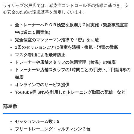
ライザップ水戸店では、感染症コントロール医の指導に基づき、安
心安全のための環境基準を策定しています。
全トレーナーへＰＣＲ検査を原則月２回実施（緊急事態宣言
中は週に１回実施）
完全個室のマンツーマン指導で「密」を回避
1回のセッションごとに個室を清掃・換気・消毒の徹底
マスク着用による飛沫防止
トレーナーや店舗スタッフの体調管理（検温）の徹底
トレーナーや店舗スタッフの1時間ごとの手洗い、手指消毒の
徹底
オンラインでのサービス提供
Youtube等 SNSを利用したトレーニング動画の配信 など
部屋数
セッションルーム数：5
フリートレーニング・マルチマシン３台