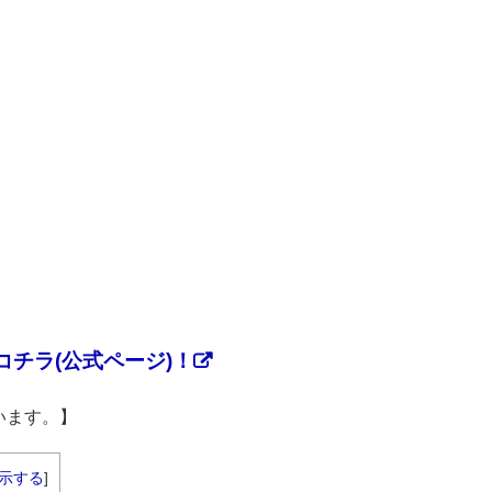
チラ(公式ページ)！
います。】
示する
]