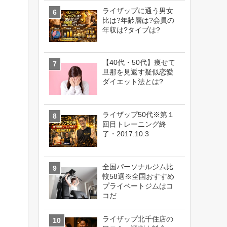
ライザップに通う男女
比は?年齢層は?会員の
年収は?タイプは?
【40代・50代】痩せて
旦那を見返す疑似恋愛
ダイエット法とは?
ライザップ50代※第１
回目トレーニング終
了・2017.10.3
全国パーソナルジム比
較58選※全国おすすめ
プライベートジムはコ
コだ
ライザップ北千住店の