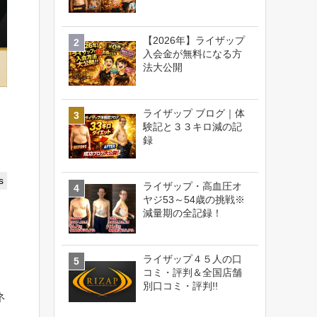
【2026年】ライザップ
入会金が無料になる方
法大公開
ライザップ ブログ｜体
験記と３３キロ減の記
録
s
ライザップ・高血圧オ
ヤジ53～54歳の挑戦※
減量期の全記録！
ライザップ４５人の口
コミ・評判＆全国店舗
別口コミ・評判!!
ネ