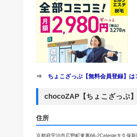
⇒
ちょこざっぷ【無料会員登録】はコ
chocoZAP【ちょこざっ
住所
京都府宇治市広野町東裏66-2Celeste大久保新