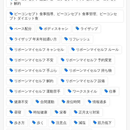
ト 解約
ビーコンセプト 食事指導、ビーコンセプト 食事管理、ビーコンセ
プト ダイエット食
ペース配分
ボディスキャン
ライザップ
ライザップ 年末年始通い方
リフレッシュ
リボーンマイセルフ キャンセル
リボーンマイセルフ ルール
リボーンマイセルフ 不安
リボーンマイセルフ 予約変更
リボーンマイセルフ 手ぶら
リボーンマイセルフ 持ち物
リボーンマイセルフ 解約
リボーンマイセルフ 設備
リボーンマイセルフ 運動苦手
ワークスタイル
仕事
健康不安
合間運動
座位時間
情報過多
昼寝
時短健康
栄養
正月太り対策
歩き方
歩く
注意点
減塩
筋力低下