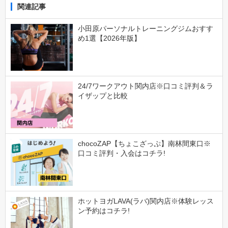
関連記事
小田原パーソナルトレーニングジムおすす
め1選【2026年版】
24/7ワークアウト関内店※口コミ評判＆ラ
イザップと比較
chocoZAP【ちょこざっぷ】南林間東口※
口コミ評判・入会はコチラ!
ホットヨガLAVA(ラバ)関内店※体験レッス
ン予約はコチラ!