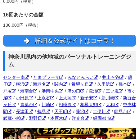
6,000円（税別）
16回あたりの金額
136,000円（税抜）
詳細＆公式サイトはコチラ！
神奈川県内の他地域のパーソナルトレーニングジ
ム
センター南
/
たまプラーザ
/
みなとみらい
/
井土ヶ谷
/
磯
子
/
横浜
/
海老名
/
関内
/
希望ヶ丘
/
久里浜
/
橋本
/
戸塚
/
港南台
/
港南中央
/
溝の口
/
鷺沼
/
三ツ境
/
市ヶ
尾
/
小田原
/
上永谷
/
上大岡
/
新子安
/
新川崎
/
新百合
ヶ丘
/
青葉台
/
川崎
/
相模原
/
相模大野
/
大和
/
中央林
間
/
長津田
/
鶴見
/
天王町
/
藤沢
/
二俣川
/
能見台
/
武蔵小杉
/
淵野辺
/
本厚木
/
洋光台
/
緑園都市