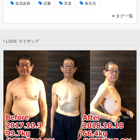
血流改善
読書
音楽
食生活
タグ一覧
I LOVE ライザップ