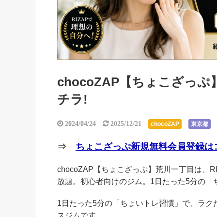
chocoZAP【ちょこざ
チラ!
2024/04/24
2025/12/21
chocoZAP
東京都
⇒
ちょこざっぷ新規無料会員登録はコ
chocoZAP【ちょこざっぷ】荒川一丁目は、R
放題。初心者向けのジム。1日たった5分の「
1日たった5分の「ちょいトレ習慣」で、ラ
スジムです