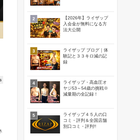
【2026年】ライザップ
入会金が無料になる方
法大公開
ライザップ ブログ｜体
験記と３３キロ減の記
録
s
ライザップ・高血圧オ
ヤジ53～54歳の挑戦※
減量期の全記録！
ライザップ４５人の口
コミ・評判＆全国店舗
別口コミ・評判!!
ネ