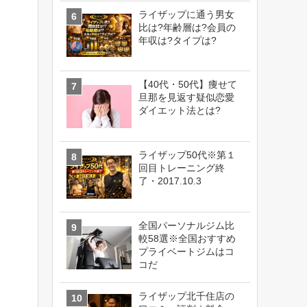
ライザップに通う男女
比は?年齢層は?会員の
年収は?タイプは?
【40代・50代】痩せて
旦那を見返す疑似恋愛
ダイエット法とは?
ライザップ50代※第１
回目トレーニング終
了・2017.10.3
全国パーソナルジム比
較58選※全国おすすめ
プライベートジムはコ
コだ
ライザップ北千住店の