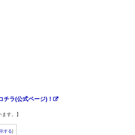
チラ(公式ページ)！
います。】
示する
]