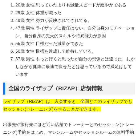
20歳 女性 思っていたよりも減量スピードが緩やかである
29歳 女性 体重が減った
49歳 女性 努力が反映されてされてる。
47歳 男性 ライザップに責任はない、自分自身のモチベーショ
ン、自分自身の先天的スキルや特異能力が原因
55歳 女性 目標だった減量ができた
50歳 女性 目標を達成して維持している。
37歳 男性 もっと行くと思ったが自分の想像とは違った、しか
しながら健康に最速で痩せたとは思っているので満足はして
います
全国のライザップ（RIZAP）店舗情報
ライザップ（RIZAP）は、入会すると、全国どこのライザップでも
セッション(トレーニング)をすることができます。
出張先や旅行先にほど近い店舗でトレーナーとのセッション(トレー
ニング)予約をはじめ、マシンルームやセッションルームの無料予約