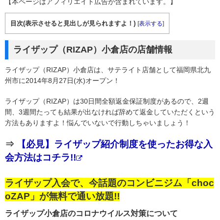
【本ページはアフィリエイト広告が含まれています。】
目次(表示させると見出しが見られますよ！)
[
表示する
]
ライザップ（RIZAP）小倉店の店舗情報
ライザップ（RIZAP）小倉店は、サテライト店舗として福岡県北九
州市に2014年8月27日(水)オープン！
ライザップ（RIZAP）は30日間全額返金保証制度があるので、2週
間、3週間たっても結果が出なければ辞めて返金していただくという
方法もありますよ！悩んでいないで行動しちゃいましょう！
⇒
【必見】ライザップ紹介制度を使ったお得な入
会方法はコチラ!!
ライザップ入会で、今話題のコンビニジム「choc
oZAP」が無料で通い放題!!
ライザップ小倉店のコロナウイルス対策について