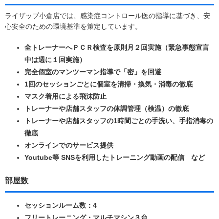
ライザップ小倉店では、感染症コントロール医の指導に基づき、安
心安全のための環境基準を策定しています。
全トレーナーへＰＣＲ検査を原則月２回実施（緊急事態宣言
中は週に１回実施）
完全個室のマンツーマン指導で「密」を回避
1回のセッションごとに個室を清掃・換気・消毒の徹底
マスク着用による飛沫防止
トレーナーや店舗スタッフの体調管理（検温）の徹底
トレーナーや店舗スタッフの1時間ごとの手洗い、手指消毒の
徹底
オンラインでのサービス提供
Youtube等 SNSを利用したトレーニング動画の配信 など
部屋数
セッションルーム数：4
フリートレーニング・マルチマシン３台