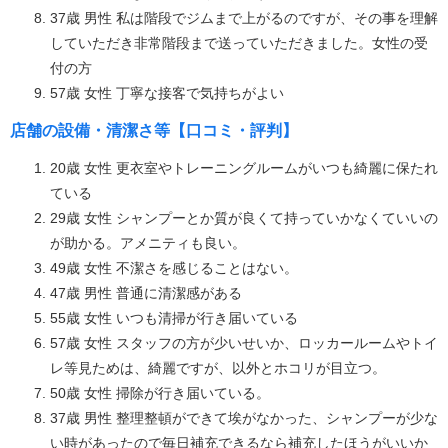
37歳 男性 私は階段でジムまで上がるのですが、その事を理解
していただき非常階段まで送っていただきました。女性の受
付の方
57歳 女性 丁寧な接客で気持ちがよい
店舗の設備・清潔さ等【口コミ・評判】
20歳 女性 更衣室やトレーニングルームがいつも綺麗に保たれ
ている
29歳 女性 シャンプーとか質が良くて持っていかなくていいの
が助かる。アメニティも良い。
49歳 女性 不潔さを感じることはない。
47歳 男性 普通に清潔感がある
55歳 女性 いつも清掃が行き届いている
57歳 女性 スタッフの方が少いせいか、ロッカールームやトイ
レ等見ためは、綺麗ですが、以外とホコリが目立つ。
50歳 女性 掃除が行き届いている。
37歳 男性 整理整頓ができて埃がなかった、シャンプーが少な
い時があったので毎日補充できるなら補充したほうがいいか