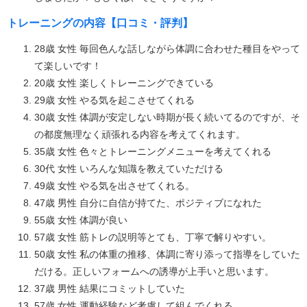
トレーニングの内容【口コミ・評判】
28歳 女性 毎回色んな話しながら体調に合わせた種目をやって
て楽しいです！
20歳 女性 楽しくトレーニングできている
29歳 女性 やる気を起こさせてくれる
30歳 女性 体調が安定しない時期が長く続いてるのですが、そ
の都度無理なく頑張れる内容を考えてくれます。
35歳 女性 色々とトレーニングメニューを考えてくれる
30代 女性 いろんな知識を教えていただける
49歳 女性 やる気を出させてくれる。
47歳 男性 自分に自信が持てた、ポジティブになれた
55歳 女性 体調が良い
57歳 女性 筋トレの説明等とても、丁寧で解りやすい。
50歳 女性 私の体重の推移、体調に寄り添って指導をしていた
だける。正しいフォームへの誘導が上手いと思います。
37歳 男性 結果にコミットしていた
57歳 女性 運動経験など考慮して組んでくれる