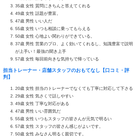
35歳 女性 質問にきちんと答えてくれる
49歳 女性 話題が豊富。
47歳 男性 いい人だ
55歳 女性 いつも相談に乗ってもらえる
50歳 女性 心地よい関わりができている。
37歳 男性 営業のプロ、よく効いてくれるし、知識豊富で説明
が上手い！最強の聞き上手
57歳 女性 毎回前向きな気持ちで帰っている
担当トレーナー・店舗スタッフのおもてなし【口コミ・評
判】
20歳 女性 担当のトレーナーでなくても丁寧に対応して下さる
29歳 女性 気さくで話しやすい
49歳 女性 丁寧な対応がある
47歳 男性 いい雰囲気だ
55歳 女性 いつもスタッフの皆さんが元気で明るい
57歳 女性 スタッフの皆さん感じがよいです。
50歳 女性 みなさん明るく親切です。