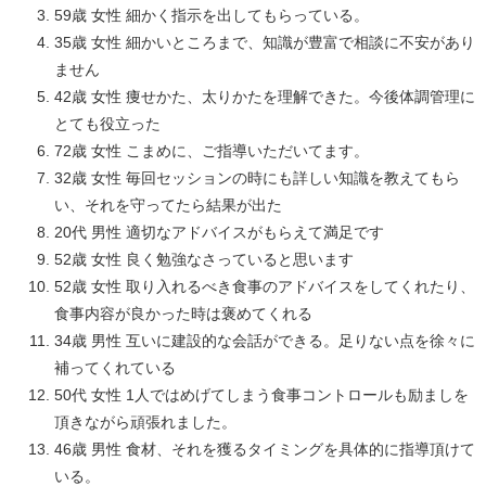
59歳 女性 細かく指示を出してもらっている。
35歳 女性 細かいところまで、知識が豊富で相談に不安があり
ません
42歳 女性 痩せかた、太りかたを理解できた。今後体調管理に
とても役立った
72歳 女性 こまめに、ご指導いただいてます。
32歳 女性 毎回セッションの時にも詳しい知識を教えてもら
い、それを守ってたら結果が出た
20代 男性 適切なアドバイスがもらえて満足です
52歳 女性 良く勉強なさっていると思います
52歳 女性 取り入れるべき食事のアドバイスをしてくれたり、
食事内容が良かった時は褒めてくれる
34歳 男性 互いに建設的な会話ができる。足りない点を徐々に
補ってくれている
50代 女性 1人ではめげてしまう食事コントロールも励ましを
頂きながら頑張れました。
46歳 男性 食材、それを獲るタイミングを具体的に指導頂けて
いる。