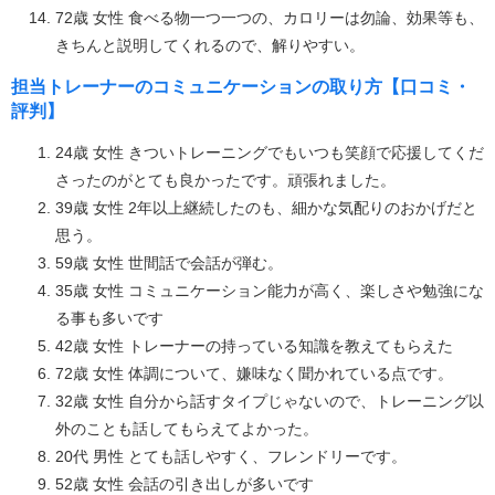
72歳 女性 食べる物一つ一つの、カロリーは勿論、効果等も、
きちんと説明してくれるので、解りやすい。
担当トレーナーのコミュニケーションの取り方【口コミ・
評判】
24歳 女性 きついトレーニングでもいつも笑顔で応援してくだ
さったのがとても良かったです。頑張れました。
39歳 女性 2年以上継続したのも、細かな気配りのおかげだと
思う。
59歳 女性 世間話で会話が弾む。
35歳 女性 コミュニケーション能力が高く、楽しさや勉強にな
る事も多いです
42歳 女性 トレーナーの持っている知識を教えてもらえた
72歳 女性 体調について、嫌味なく聞かれている点です。
32歳 女性 自分から話すタイプじゃないので、トレーニング以
外のことも話してもらえてよかった。
20代 男性 とても話しやすく、フレンドリーです。
52歳 女性 会話の引き出しが多いです