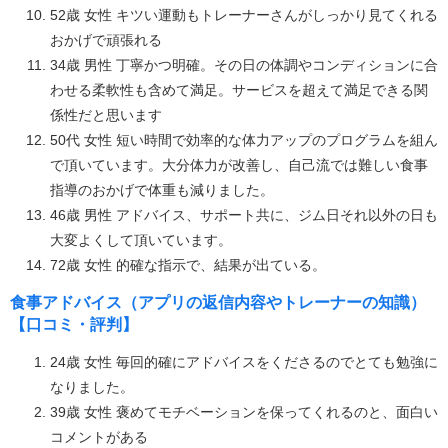
52歳 女性 キツい運動もトレーナーさんがしっかり見てくれる
おかげで頑張れる
34歳 男性 丁寧かつ明確。その日の体調やコンディションに合
わせる柔軟性も含めて満足。サービスを超えて満足できる関
係性だと思います
50代 女性 短い時間で効率的な体力アップのプログラムを組ん
で頂いています。大分体力が改善し、自己流では難しい食事
指導のおかげで体重も減りました。
46歳 男性 アドバイス、サポート共に、ジム日それ以外の日も
大変よくして頂いています。
72歳 女性 的確な指示で、結果が出ている。
食事アドバイス（アプリの返信内容やトレーナーの知識）
【口コミ・評判】
24歳 女性 毎回的確にアドバイスをくださるのでとても勉強に
なりました。
39歳 女性 褒めてモチベーションを保ってくれるのと、面白い
コメントがある