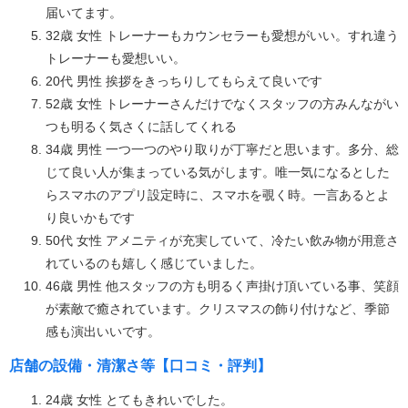
届いてます。
32歳 女性 トレーナーもカウンセラーも愛想がいい。すれ違う
トレーナーも愛想いい。
20代 男性 挨拶をきっちりしてもらえて良いです
52歳 女性 トレーナーさんだけでなくスタッフの方みんながい
つも明るく気さくに話してくれる
34歳 男性 一つ一つのやり取りが丁寧だと思います。多分、総
じて良い人が集まっている気がします。唯一気になるとした
らスマホのアプリ設定時に、スマホを覗く時。一言あるとよ
り良いかもです
50代 女性 アメニティが充実していて、冷たい飲み物が用意さ
れているのも嬉しく感じていました。
46歳 男性 他スタッフの方も明るく声掛け頂いている事、笑顔
が素敵で癒されています。クリスマスの飾り付けなど、季節
感も演出いいです。
店舗の設備・清潔さ等【口コミ・評判】
24歳 女性 とてもきれいでした。