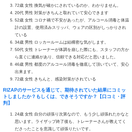
72歳 女性 換気が確かにされているのか、わかりません。
20代 男性 対策がきちんと取れていて安心できます
52歳 女性 コロナ禍で不安があったが、アルコール消毒と体温
計の設置、使用済みスリッパ、ウェアの区別がしっかりされ
ている
34歳 男性 ロッカールームは結構密な気がします。
50代 女性 トレーナーが体調を崩した際にも、スタッフの方か
ら直ぐに連絡があり、信頼できる対応だと思いました。
46歳 男性 都度のアルコール消毒を徹底して頂いていて、安心
出来ます。
72歳 女性 きちんと、感染対策がされている
RIZAPのサービスを通じて、期待されていた結果にコミッ
トしましたか？もしくは、できそうですか？【口コミ・評
判】
24歳 女性 自分の頑張り次第なので、もう少し頑張れたかなと
思います。ライザップ終了後も、トレーナーさんが教えてく
ださったことを意識して頑張りたいです。