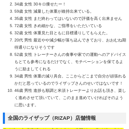
34歳 女性 30キロ痩せたー！
59歳 女性 減量した体重が維持出来ている。
35歳 女性 まだ終わってはいないので評価を高く出来ません
72歳 女性 きめ細かな、ご指導をいただいている
32歳 女性 体重見た目ともに目標通りしてもらえた。
20代 男性 最近やや減少幅が落ち込んできており、おおむね期
待通りになりそうです
52歳 女性 トレーナーさんの食事や家での運動へのアドバイス
もとても参考になるだけでなく、モチベーションを保てるよ
うに励ましてくれる
34歳 男性 体重の減り具合。ここからどこまで自分が頑張れる
かだと思っているのでライザップさんのせいではないです！
46歳 男性 進捗も順調と米須トレーナーよりお話も頂き、楽し
く進めさせて頂いていて、このまま進めていければそのよう
に思います。
全国のライザップ（RIZAP）店舗情報