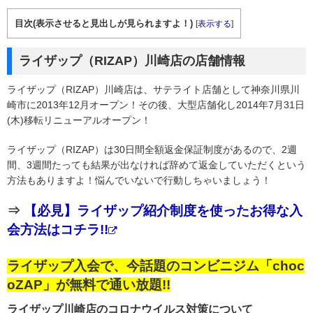
目次(表示させると見出しが見られますよ！)
[
表示する
]
ライザップ（RIZAP）川崎店の店舗情報
ライザップ（RIZAP）川崎店は、サテライト店舗として神奈川県川
崎市に2013年12月オープン！その後、大型店舗化し2014年7月31日
(木)移転リニューアルオープン！
ライザップ（RIZAP）は30日間全額返金保証制度があるので、2週
間、3週間たっても結果が出なければ辞めて返金していただくという
方法もありますよ！悩んでいないで行動しちゃいましょう！
⇒
【必見】ライザップ紹介制度を使ったお得な入
会方法はコチラ!!
ライザップ入会で、今話題のコンビニジム「choc
oZAP」が無料で通い放題!!
ライザップ川崎店のコロナウイルス対策について