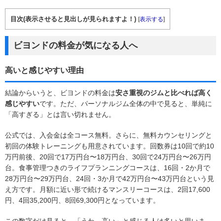
目次(表示させると見出しが見られますよ！)
[
表示する
]
ビヨンドの料金が気になる人へ
高いと感じやすい理由
結論からいうと、ビヨンドの料金は
安さ重視のジムと比べれば高く
感じやすい
です。ただ、パーソナルジム全体の中で見ると、単純に
「高すぎる」とは言い切れません。
公式では、入会金は全コース無料。さらに、無料カウンセリングと
初回の体験トレーニングも用意されています。回数券は10回で約10
万円前後、20回で17万円台〜18万円台、30回で24万円台〜26万円
台。食事管理つきのライフプランニングコースは、16回・2か月で
28万円台〜29万円台、24回・3か月で42万円台〜43万円台という見
え方です。月額に近い形で続けるマンスリーコースは、2回17,600
円、4回35,200円、8回69,300円となっています。
この数字だけ見ると、「うわ、高い」と感じる人は多いと思いま