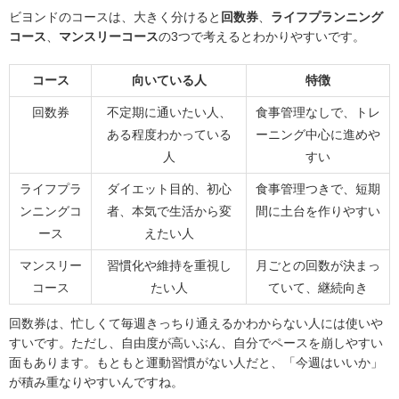
ビヨンドのコースは、大きく分けると
回数券
、
ライフプランニング
コース
、
マンスリーコース
の3つで考えるとわかりやすいです。
コース
向いている人
特徴
回数券
不定期に通いたい人、
食事管理なしで、トレ
ある程度わかっている
ーニング中心に進めや
人
すい
ライフプラ
ダイエット目的、初心
食事管理つきで、短期
ンニングコ
者、本気で生活から変
間に土台を作りやすい
ース
えたい人
マンスリー
習慣化や維持を重視し
月ごとの回数が決まっ
コース
たい人
ていて、継続向き
回数券は、忙しくて毎週きっちり通えるかわからない人には使いや
すいです。ただし、自由度が高いぶん、自分でペースを崩しやすい
面もあります。もともと運動習慣がない人だと、「今週はいいか」
が積み重なりやすいんですね。