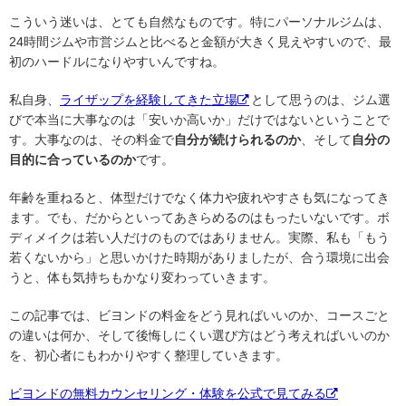
こういう迷いは、とても自然なものです。特にパーソナルジムは、
24時間ジムや市営ジムと比べると金額が大きく見えやすいので、最
初のハードルになりやすいんですね。
私自身、
ライザップを経験してきた立場
として思うのは、ジム選
びで本当に大事なのは「安いか高いか」だけではないということで
す。大事なのは、その料金で
自分が続けられるのか
、そして
自分の
目的に合っているのか
です。
年齢を重ねると、体型だけでなく体力や疲れやすさも気になってき
ます。でも、だからといってあきらめるのはもったいないです。ボ
ディメイクは若い人だけのものではありません。実際、私も「もう
若くないから」と思いかけた時期がありましたが、合う環境に出会
うと、体も気持ちもかなり変わっていきます。
この記事では、ビヨンドの料金をどう見ればいいのか、コースごと
の違いは何か、そして後悔しにくい選び方はどう考えればいいのか
を、初心者にもわかりやすく整理していきます。
ビヨンドの無料カウンセリング・体験を公式で見てみる