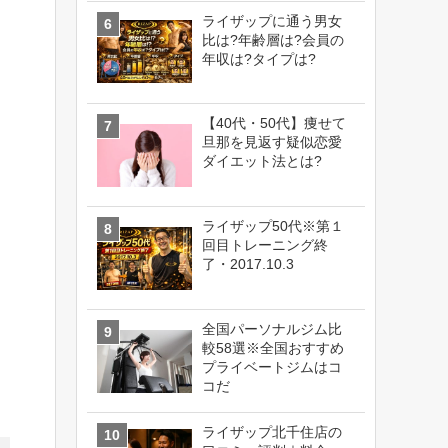
ライザップに通う男女
比は?年齢層は?会員の
年収は?タイプは?
【40代・50代】痩せて
旦那を見返す疑似恋愛
ダイエット法とは?
ライザップ50代※第１
回目トレーニング終
了・2017.10.3
全国パーソナルジム比
較58選※全国おすすめ
プライベートジムはコ
コだ
ライザップ北千住店の