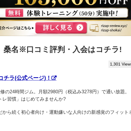
ぷ】桑名※口コミ評判・入会はコチラ!
1,301 View
チラ(公式ページ)！
P監修の24時間ジム。月額2980円（税込み3278円）で通い放題。
トレ習慣」はじめてみませんか?
クだから続く初心者向け・運動嫌いな人向けの新感覚のフィット