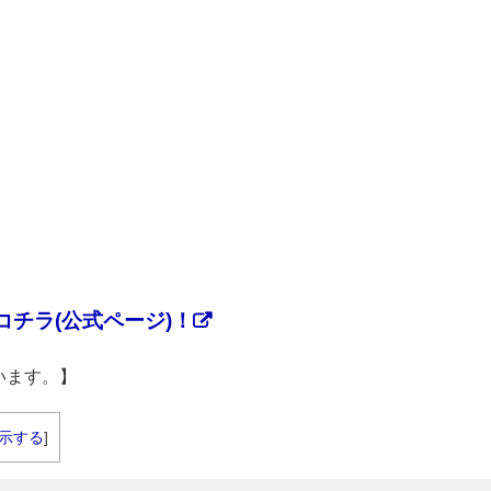
チラ(公式ページ)！
います。】
示する
]