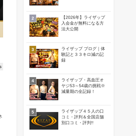
【2026年】ライザップ
入会金が無料になる方
法大公開
ライザップ ブログ｜体
験記と３３キロ減の記
録
s
ライザップ・高血圧オ
ヤジ53～54歳の挑戦※
減量期の全記録！
ライザップ４５人の口
ネ
コミ・評判＆全国店舗
別口コミ・評判!!