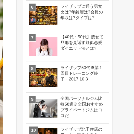
ライザップに通う男女
比は?年齢層は?会員の
年収は?タイプは?
【40代・50代】痩せて
旦那を見返す疑似恋愛
ダイエット法とは?
ライザップ50代※第１
回目トレーニング終
了・2017.10.3
全国パーソナルジム比
較58選※全国おすすめ
プライベートジムはコ
コだ
ライザップ北千住店の