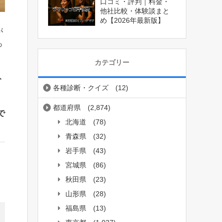
口コミ・評判｜料金・
他社比較・体験談まと
め【2026年最新版】
が
っ
カテゴリー
ト
各種診断・クイズ
(12)
都道府県
(2,874)
で
北海道
(78)
青森県
(32)
岩手県
(43)
宮城県
(86)
秋田県
(23)
山形県
(28)
福島県
(13)