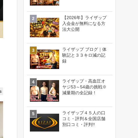
【2026年】ライザップ
入会金が無料になる方
法大公開
ライザップ ブログ｜体
験記と３３キロ減の記
録
ライザップ・高血圧オ
ヤジ53～54歳の挑戦※
s
減量期の全記録！
ライザップ４５人の口
コミ・評判＆全国店舗
別口コミ・評判!!