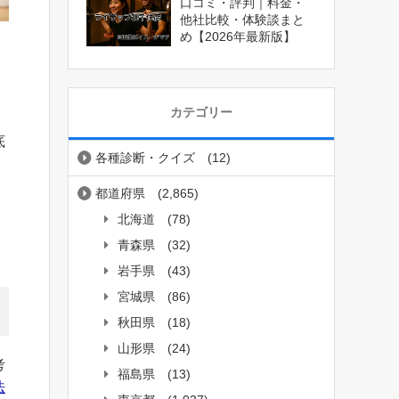
口コミ・評判｜料金・
他社比較・体験談まと
め【2026年最新版】
カテゴリー
底
各種診断・クイズ
(12)
都道府県
(2,865)
北海道
(78)
青森県
(32)
岩手県
(43)
宮城県
(86)
秋田県
(18)
山形県
(24)
考
福島県
(13)
法