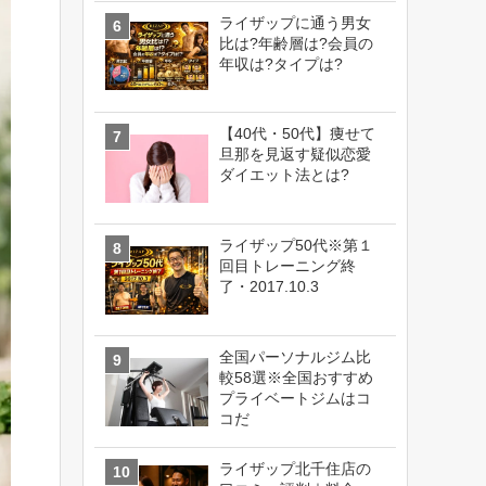
ライザップに通う男女
比は?年齢層は?会員の
年収は?タイプは?
【40代・50代】痩せて
旦那を見返す疑似恋愛
ダイエット法とは?
ライザップ50代※第１
回目トレーニング終
了・2017.10.3
全国パーソナルジム比
較58選※全国おすすめ
プライベートジムはコ
コだ
ライザップ北千住店の