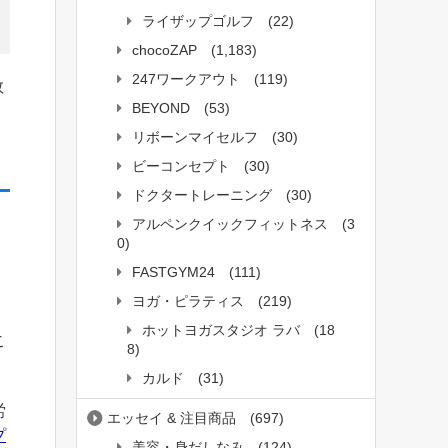
ライザップゴルフ
(22)
chocoZAP
(1,183)
247ワークアウト
(119)
数
BEYOND
(53)
リボーンマイセルフ
(30)
ビーコンセプト
(30)
ドクタートレーニング
(30)
アルペンクイックフィットネス
(3
0)
FASTGYM24
(111)
ヨガ・ピラティス
(219)
ホットヨガスタジオ ラバ
(18
こ
8)
カルド
(31)
労
エッセイ & 注目商品
(697)
プ
美容・身だしなみ
(124)