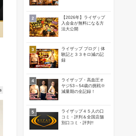
【2026年】ライザップ
入会金が無料になる方
法大公開
ライザップ ブログ｜体
験記と３３キロ減の記
録
ライザップ・高血圧オ
ヤジ53～54歳の挑戦※
s
減量期の全記録！
ライザップ４５人の口
コミ・評判＆全国店舗
別口コミ・評判!!