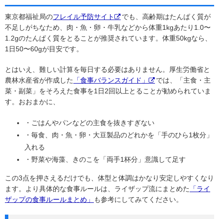
東京都福祉局の
フレイル予防サイト
でも、高齢期はたんぱく質が
不足しがちなため、肉・魚・卵・牛乳などから体重1kgあたり1.0〜
1.2gのたんぱく質をとることが推奨されています。体重50kgなら、
1日50〜60gが目安です。
とはいえ、難しい計算を毎日する必要はありません。厚生労働省と
農林水産省が作成した
「食事バランスガイド」
では、「主食・主
菜・副菜」をそろえた食事を1日2回以上とることが勧められていま
す。おおまかに、
・ごはんやパンなどの主食を抜きすぎない
・毎食、肉・魚・卵・大豆製品のどれかを「手のひら1枚分」
入れる
・野菜や海藻、きのこを「両手1杯分」意識して足す
この3点を押さえるだけでも、体型と体調はかなり安定しやすくなり
ます。より具体的な食事ルールは、ライザップ流にまとめた
「ライ
ザップの食事ルールまとめ」
も参考にしてみてください。