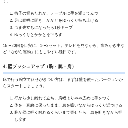
す。
椅子の背もたれか、テーブルに手を添えて立つ
足は腰幅に開き、かかとをゆっくり持ち上げる
つま先立ちになったら1秒キープ
ゆっくりとかかとを下ろす
15〜20回を目安に、1〜2セット。テレビを見ながら、歯みがき中な
ど「ながら運動」にもしやすい種目です。
4. 壁プッシュアップ（胸・腕・肩）
床で行う腕立て伏せがきつい方は、まずは壁を使ったバージョンか
らスタートしましょう。
壁から少し離れて立ち、肩幅よりやや広めに手をつく
体を一直線に保ったまま、息を吸いながらゆっくり近づける
胸が壁に軽く触れるくらいまで寄せたら、息を吐きながら押
し戻す