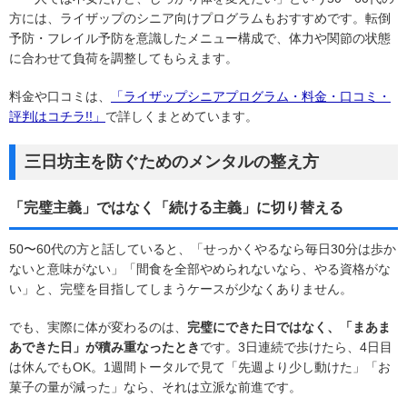
方には、ライザップのシニア向けプログラムもおすすめです。転倒
予防・フレイル予防を意識したメニュー構成で、体力や関節の状態
に合わせて負荷を調整してもらえます。
料金や口コミは、
「ライザップシニアプログラム・料金・口コミ・
評判はコチラ!!」
で詳しくまとめています。
三日坊主を防ぐためのメンタルの整え方
「完璧主義」ではなく「続ける主義」に切り替える
50〜60代の方と話していると、「せっかくやるなら毎日30分は歩か
ないと意味がない」「間食を全部やめられないなら、やる資格がな
い」と、完璧を目指してしまうケースが少なくありません。
でも、実際に体が変わるのは、
完璧にできた日ではなく、「まあま
あできた日」が積み重なったとき
です。3日連続で歩けたら、4日目
は休んでもOK。1週間トータルで見て「先週より少し動けた」「お
菓子の量が減った」なら、それは立派な前進です。