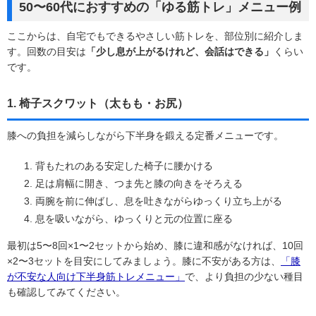
50〜60代におすすめの「ゆる筋トレ」メニュー例
ここからは、自宅でもできるやさしい筋トレを、部位別に紹介しま
す。回数の目安は
「少し息が上がるけれど、会話はできる」
くらい
です。
1. 椅子スクワット（太もも・お尻）
膝への負担を減らしながら下半身を鍛える定番メニューです。
背もたれのある安定した椅子に腰かける
足は肩幅に開き、つま先と膝の向きをそろえる
両腕を前に伸ばし、息を吐きながらゆっくり立ち上がる
息を吸いながら、ゆっくりと元の位置に座る
最初は5〜8回×1〜2セットから始め、膝に違和感がなければ、10回
×2〜3セットを目安にしてみましょう。膝に不安がある方は、
「膝
が不安な人向け下半身筋トレメニュー」
で、より負担の少ない種目
も確認してみてください。