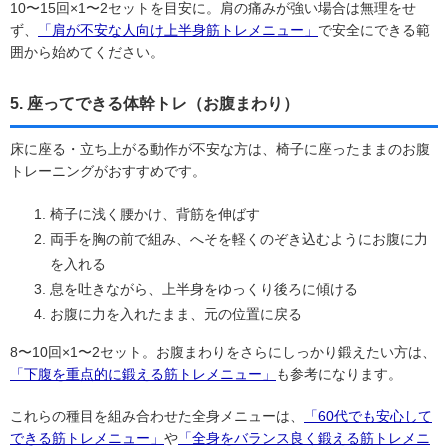
10〜15回×1〜2セットを目安に。肩の痛みが強い場合は無理をせ
ず、
「肩が不安な人向け上半身筋トレメニュー」
で安全にできる範
囲から始めてください。
5. 座ってできる体幹トレ（お腹まわり）
床に座る・立ち上がる動作が不安な方は、椅子に座ったままのお腹
トレーニングがおすすめです。
椅子に浅く腰かけ、背筋を伸ばす
両手を胸の前で組み、へそを軽くのぞき込むようにお腹に力
を入れる
息を吐きながら、上半身をゆっくり後ろに傾ける
お腹に力を入れたまま、元の位置に戻る
8〜10回×1〜2セット。お腹まわりをさらにしっかり鍛えたい方は、
「下腹を重点的に鍛える筋トレメニュー」
も参考になります。
これらの種目を組み合わせた全身メニューは、
「60代でも安心して
できる筋トレメニュー」
や
「全身をバランス良く鍛える筋トレメニ