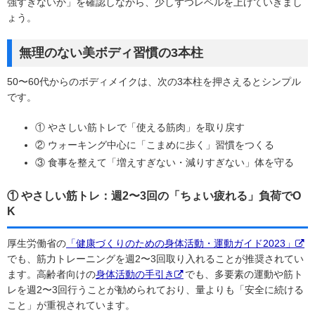
強すぎないか」を確認しながら、少しずつレベルを上げていきまし
ょう。
無理のない美ボディ習慣の3本柱
50〜60代からのボディメイクは、次の3本柱を押さえるとシンプル
です。
① やさしい筋トレで「使える筋肉」を取り戻す
② ウォーキング中心に「こまめに歩く」習慣をつくる
③ 食事を整えて「増えすぎない・減りすぎない」体を守る
① やさしい筋トレ：週2〜3回の「ちょい疲れる」負荷でO
K
厚生労働省の
「健康づくりのための身体活動・運動ガイド2023」
でも、筋力トレーニングを週2〜3回取り入れることが推奨されてい
ます。高齢者向けの
身体活動の手引き
でも、多要素の運動や筋ト
レを週2〜3回行うことが勧められており、量よりも「安全に続ける
こと」が重視されています。