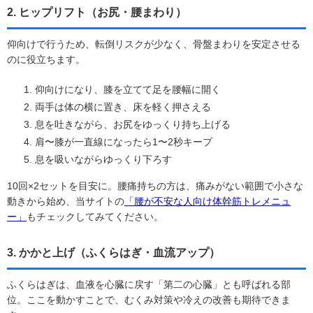
2. ヒップリフト（お尻・腰まわり）
仰向けで行うため、転倒リスクが少なく、骨盤まわりを安定させる
のに役立ちます。
仰向けになり、膝を立てて足を腰幅に開く
両手は体の横に置き、床を軽く押さえる
息を吐きながら、お尻をゆっくり持ち上げる
肩〜膝が一直線になったら1〜2秒キープ
息を吸いながらゆっくり下ろす
10回×2セットを目安に。腰痛持ちの方は、痛みがない範囲で小さな
動きから始め、当サイトの
「腰が不安な人向け体幹筋トレメニュ
ー」
もチェックしてみてください。
3. かかと上げ（ふくらはぎ・血流アップ）
ふくらはぎは、血液を心臓に戻す「第二の心臓」とも呼ばれる部
位。ここを動かすことで、むくみ対策や冷えの改善も期待できま