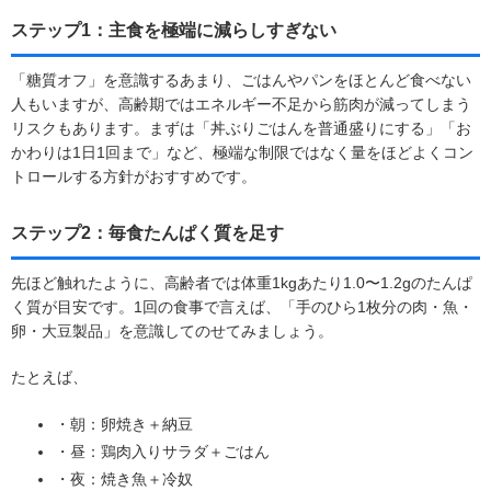
ステップ1：主食を極端に減らしすぎない
「糖質オフ」を意識するあまり、ごはんやパンをほとんど食べない
人もいますが、高齢期ではエネルギー不足から筋肉が減ってしまう
リスクもあります。まずは「丼ぶりごはんを普通盛りにする」「お
かわりは1日1回まで」など、極端な制限ではなく量をほどよくコン
トロールする方針がおすすめです。
ステップ2：毎食たんぱく質を足す
先ほど触れたように、高齢者では体重1kgあたり1.0〜1.2gのたんぱ
く質が目安です。1回の食事で言えば、「手のひら1枚分の肉・魚・
卵・大豆製品」を意識してのせてみましょう。
たとえば、
・朝：卵焼き＋納豆
・昼：鶏肉入りサラダ＋ごはん
・夜：焼き魚＋冷奴