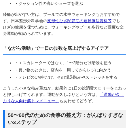
・クッション性の高いシューズを選ぶ
膝痛が出やすい方は、プールでの水中ウォーキングもおすすめで
す。日本整形外科学会の
変形性ひざ関節症の運動療法資料
でも、
ひざの健康を保つために、ウォーキングやプール歩行など適度な全
身運動が勧められています。
「ながら活動」で一日の歩数を底上げするアイデア
・エスカレーターではなく、1〜2階分だけ階段を使う
・買い物のときに、店内を一周してからレジに向かう
・テレビのCM中だけ、その場足踏みやストレッチをする
こうした小さな積み重ねが、結果的に1日の総消費カロリーをじわっ
と押し上げてくれます。運動が久しぶりという方は、
「運動が久し
ぶりな人向け筋トレメニュー」
もあわせてどうぞ。
50〜60代のための食事の整え方：がんばりすぎな
い3ステップ