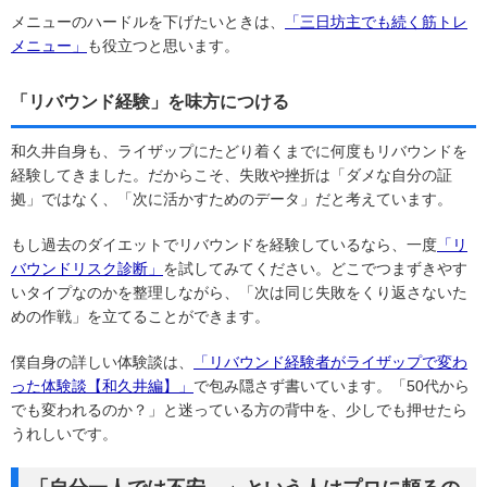
メニューのハードルを下げたいときは、
「三日坊主でも続く筋トレ
メニュー」
も役立つと思います。
「リバウンド経験」を味方につける
和久井自身も、ライザップにたどり着くまでに何度もリバウンドを
経験してきました。だからこそ、失敗や挫折は「ダメな自分の証
拠」ではなく、「次に活かすためのデータ」だと考えています。
もし過去のダイエットでリバウンドを経験しているなら、一度
「リ
バウンドリスク診断」
を試してみてください。どこでつまずきやす
いタイプなのかを整理しながら、「次は同じ失敗をくり返さないた
めの作戦」を立てることができます。
僕自身の詳しい体験談は、
「リバウンド経験者がライザップで変わ
った体験談【和久井編】」
で包み隠さず書いています。「50代から
でも変われるのか？」と迷っている方の背中を、少しでも押せたら
うれしいです。