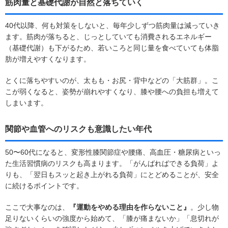
筋肉量と基礎代謝が自然と落ちていく
40代以降、何も対策をしないと、毎年少しずつ筋肉量は減っていき
ます。筋肉が落ちると、じっとしていても消費されるエネルギー
（基礎代謝）も下がるため、若いころと同じ量を食べていても体脂
肪が増えやすくなります。
とくに落ちやすいのが、太もも・お尻・背中などの「大筋群」。こ
こが弱くなると、姿勢が崩れやすくなり、膝や腰への負担も増えて
しまいます。
関節や血管へのリスクも意識したい年代
50〜60代になると、変形性膝関節症や腰痛、高血圧・糖尿病といっ
た生活習慣病のリスクも高まります。「がんばればできる負荷」よ
りも、「翌日もスッと起き上がれる負荷」にとどめることが、安全
に続けるポイントです。
ここで大事なのは、
『運動をやめる理由を作らないこと』
。少し物
足りないくらいの強度から始めて、「膝が痛まないか」「息切れが