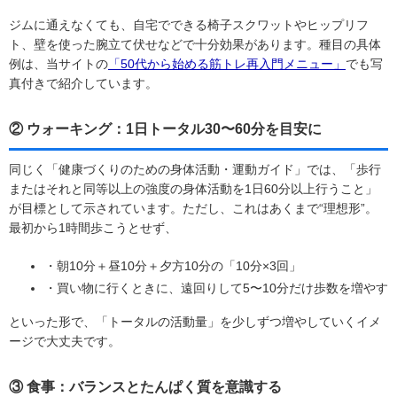
ジムに通えなくても、自宅でできる椅子スクワットやヒップリフ
ト、壁を使った腕立て伏せなどで十分効果があります。種目の具体
例は、当サイトの
「50代から始める筋トレ再入門メニュー」
でも写
真付きで紹介しています。
② ウォーキング：1日トータル30〜60分を目安に
同じく「健康づくりのための身体活動・運動ガイド」では、「歩行
またはそれと同等以上の強度の身体活動を1日60分以上行うこと」
が目標として示されています。ただし、これはあくまで“理想形”。
最初から1時間歩こうとせず、
・朝10分＋昼10分＋夕方10分の「10分×3回」
・買い物に行くときに、遠回りして5〜10分だけ歩数を増やす
といった形で、「トータルの活動量」を少しずつ増やしていくイメ
ージで大丈夫です。
③ 食事：バランスとたんぱく質を意識する