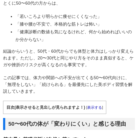
とくに50〜60代の方からは、
「若いころより明らかに痩せにくくなった」
「膝や腰が不安で、本格的な筋トレは怖い」
「健康診断の数値も気になるけれど、何から始めればいいの
か分からない」
結論からいうと、50代・60代からでも体型と体力はしっかり変えら
れます。ただし、20〜30代と同じやり方をそのまま真似すると、ケ
ガや挫折のリスクが高くなるのも事実です。
この記事では、体力や関節への不安が出てくる50〜60代向けに、
「無理をしない」「続けられる」を最優先にした美ボディ習慣を解
説していきます。
目次(表示させると見出しが見られますよ！)
[
表示する
]
50〜60代の体が「変わりにくい」と感じる理由