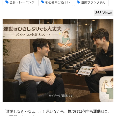
全身トレーニング
初心者向け筋トレ
運動ブランクあり
368 Views
「運動しなきゃなぁ…」と思いながら、
気づけば何年も運動ゼロ
。