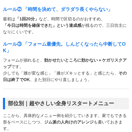
ルール② 「時間を決めて、ダラダラ長くやらない」
最初は
「1回20分」
など、時間で区切るのがおすすめ。
「今日は時間を確保できた」という達成感
が残るので、三日坊主に
なりにくいです。
ルール③ 「フォーム最優先。しんどくなったら中断してO
K」
フォームが崩れると、
効かせたいところに効かない＋ケガリスクア
ップ
です。
少しでも「腰が変な感じ」「膝がズキッとする」と感じたら、
その
日は終了でOK
。また別日にやり直しましょう。
部位別｜超やさしい全身リスタートメニュー
ここから、具体的なメニュー例を紹介していきます。家でもできる
形をベースにしつつ、
ジム派の人向けのアレンジ
も書いておきま
す。