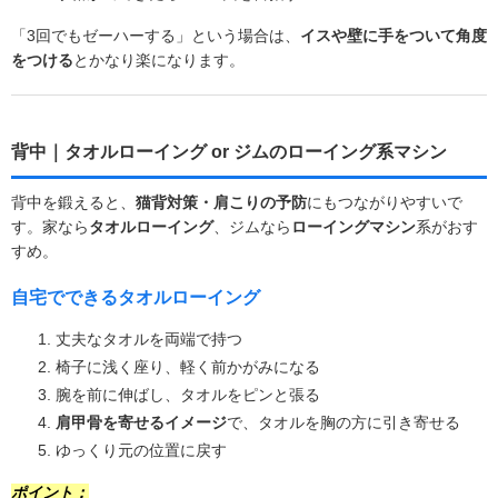
「3回でもゼーハーする」という場合は、
イスや壁に手をついて角度
をつける
とかなり楽になります。
背中｜タオルローイング or ジムのローイング系マシン
背中を鍛えると、
猫背対策・肩こりの予防
にもつながりやすいで
す。家なら
タオルローイング
、ジムなら
ローイングマシン
系がおす
すめ。
自宅でできるタオルローイング
丈夫なタオルを両端で持つ
椅子に浅く座り、軽く前かがみになる
腕を前に伸ばし、タオルをピンと張る
肩甲骨を寄せるイメージ
で、タオルを胸の方に引き寄せる
ゆっくり元の位置に戻す
ポイント：