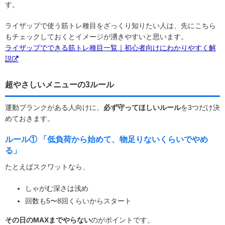
す。
ライザップで使う筋トレ種目をざっくり知りたい人は、先にこちら
もチェックしておくとイメージが湧きやすいと思います。
ライザップでできる筋トレ種目一覧｜初心者向けにわかりやすく解
説
超やさしいメニューの3ルール
運動ブランクがある人向けに、
必ず守ってほしいルール
を3つだけ決
めておきます。
ルール① 「低負荷から始めて、物足りないくらいでやめ
る」
たとえばスクワットなら、
しゃがむ深さは浅め
回数も5〜8回くらいからスタート
その日のMAXまでやらない
のがポイントです。