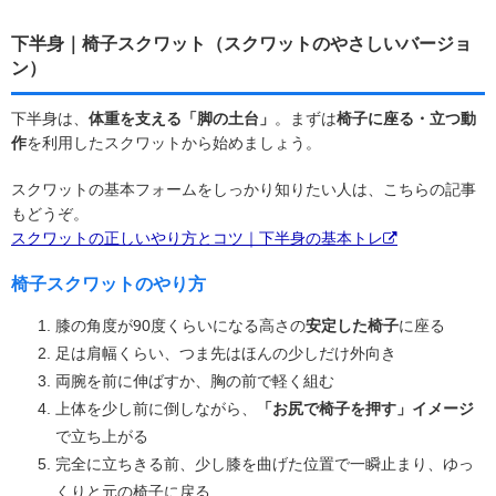
下半身｜椅子スクワット（スクワットのやさしいバージョ
ン）
下半身は、
体重を支える「脚の土台」
。まずは
椅子に座る・立つ動
作
を利用したスクワットから始めましょう。
スクワットの基本フォームをしっかり知りたい人は、こちらの記事
もどうぞ。
スクワットの正しいやり方とコツ｜下半身の基本トレ
椅子スクワットのやり方
膝の角度が90度くらいになる高さの
安定した椅子
に座る
足は肩幅くらい、つま先はほんの少しだけ外向き
両腕を前に伸ばすか、胸の前で軽く組む
上体を少し前に倒しながら、
「お尻で椅子を押す」イメージ
で立ち上がる
完全に立ちきる前、少し膝を曲げた位置で一瞬止まり、ゆっ
くりと元の椅子に戻る