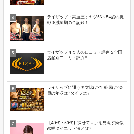
ライザップ・高血圧オヤジ53～54歳の挑
戦※減量期の全記録！
ライザップ４５人の口コミ・評判＆全国
店舗別口コミ・評判!!
ライザップに通う男女比は?年齢層は?会
員の年収は?タイプは?
【40代・50代】痩せて旦那を見返す疑似
恋愛ダイエット法とは?