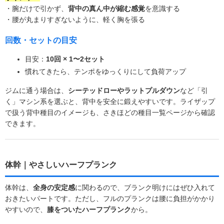
・腕だけで引かず、
背中の真ん中が縮む感覚
を意識する
・腰が丸まりすぎないように、軽く胸を張る
回数・セットの目安
目安：
10回 × 1〜2セット
慣れてきたら、テンポをゆっくりにして負荷アップ
ジムに通う場合は、
シーテッドローやラットプルダウン
など「引
く」マシン系を選ぶと、背中を安全に鍛えやすいです。ライザップ
で扱う背中種目のイメージも、さきほどの種目一覧ページから確認
できます。
体幹｜やさしいハーフプランク
体幹は、
全身の安定感
に関わるので、ブランク明けにはぜひ入れて
おきたいパートです。ただし、フルのプランクは腰に負担がかかり
やすいので、
膝をついたハーフプランク
から。