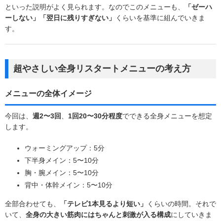
といった説明がよく見られます。なのでこのメニューも、
「ゼーハ
ーしない」「翌日に残りすぎない」
くらいを基準に組んでいきま
す。
超やさしい全身リスタートメニューの考え方
メニューの全体イメージ
今回は、
週2〜3回
、
1回20〜30分程度
でできる全身メニューを想定
します。
ウォーミングアップ：5分
下半身メイン：5〜10分
胸・腕メイン：5〜10分
背中・体幹メイン：5〜10分
全部合わせても、
「テレビ1本見るより短い」
くらいの時間。それで
いて、
全身の大きい筋肉にはちゃんと刺激が入る構成
にしていきま