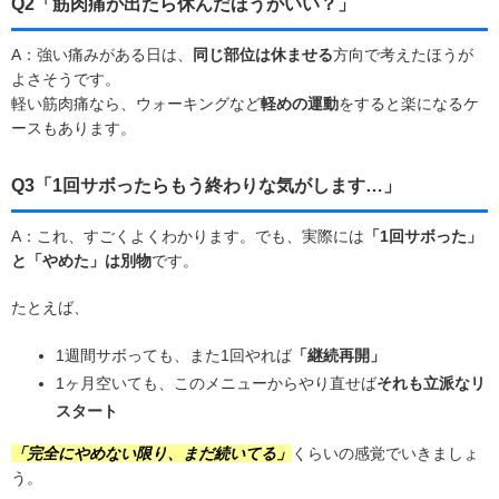
Q2「筋肉痛が出たら休んだほうがいい？」
A：強い痛みがある日は、
同じ部位は休ませる
方向で考えたほうが
よさそうです。
軽い筋肉痛なら、ウォーキングなど
軽めの運動
をすると楽になるケ
ースもあります。
Q3「1回サボったらもう終わりな気がします…」
A：これ、すごくよくわかります。でも、実際には
「1回サボった」
と「やめた」は別物
です。
たとえば、
1週間サボっても、また1回やれば
「継続再開」
1ヶ月空いても、このメニューからやり直せば
それも立派なリ
スタート
「完全にやめない限り、まだ続いてる」
くらいの感覚でいきましょ
う。