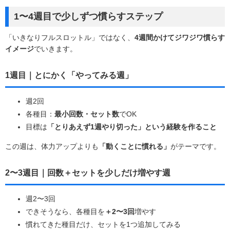
1〜4週目で少しずつ慣らすステップ
「いきなりフルスロットル」ではなく、
4週間かけてジワジワ慣らす
イメージ
でいきます。
1週目｜とにかく「やってみる週」
週2回
各種目：
最小回数・セット数
でOK
目標は
「とりあえず1週やり切った」という経験を作ること
この週は、体力アップよりも
「動くことに慣れる」
がテーマです。
2〜3週目｜回数＋セットを少しだけ増やす週
週2〜3回
できそうなら、各種目を
＋2〜3回
増やす
慣れてきた種目だけ、セットを1つ追加してみる