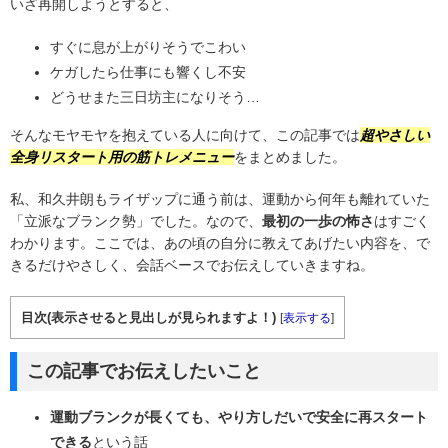
いざ再開しようとすると、
すぐに息が上がりそうでこわい
ケガしたら仕事にも響くし不安
どうせまた三日坊主になりそう…
そんなモヤモヤを抱えている人に向けて、この記事では
超やさしい
全身リスタート用の筋トレメニュー
をまとめました。
私、和久井朗もライザップに通う前は、運動から何年も離れていた
「立派なブランク勢」でした。なので、
最初の一歩の怖さ
はすごく
わかります。ここでは、あの頃の自分に教えてあげたい内容を、で
きるだけやさしく、会話ベースでお伝えしていきますね。
目次(表示させると見出しが見られますよ！)
[
表示する
]
この記事でお伝えしたいこと
運動ブランクが長くても、やり方しだいで安全に再スタート
できる
という話