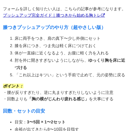
フォームを詳しく知りたい人は、こちらの記事が参考になります。
プッシュアップ完全ガイド｜膝つきから始める胸トレ
膝つきプッシュアップのやり方（超やさしい版）
床に両手をつき、肩の真下〜少し外側にセット
膝を床につき、つま先は軽く床につけておく
体が一直線に近くなるよう、お腹に軽く力を入れる
肘を外に開きすぎないようにしながら、
ゆっくり胸を床に近
づける
「これ以上はキツい」という手前で止めて、元の姿勢に戻る
ポイント：
・腰が反りすぎたり、逆に丸まりすぎたりしないように注意
・回数よりも
「胸の横がじんわり疲れる感じ」
を大事にする
回数・セットの目安
目安：
3〜5回 × 1〜2セット
余裕が出てきたら8〜10回を目指す