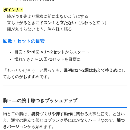
ポイント：
・膝がつま先より極端に前に出ないようにする
・立ち上がるときに
ドスン！と立たない
（ふわっと立つ）
・腰が丸まらないよう、胸を軽く張る
回数・セットの目安
目安：
5〜8回 × 1〜2セット
からスタート
慣れてきたら10回×2セットを目標に
「もっといけそう」と思っても、
最初の1〜2週はあえて控えめ
にし
ておくのがおすすめです。
胸・二の腕｜膝つきプッシュアップ
胸と二の腕は、
姿勢づくりや押す動作
に関わる大事な筋肉。とはい
え、通常の腕立て伏せはブランク勢にはかなりハードなので、
膝つ
きバージョン
から始めます。