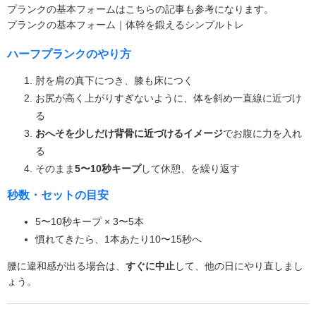
プランクの基本フォームはこちらの記事も参考になります。
プランクの基本フォーム｜体幹を鍛えるシンプルトレ
ハーフプランクのやり方
肘を肩の真下につき、膝も床につく
お尻が高く上がりすぎないように、体を斜め一直線に近づけ
る
おへそを少しだけ背骨に近づけるイメージ
でお腹に力を入れ
る
そのまま
5〜10秒キープ
して休憩、を繰り返す
秒数・セットの目安
5〜10秒キープ × 3〜5本
慣れてきたら、1本あたり10〜15秒へ
腰に違和感が出る場合は、
すぐに中止
して、他の日にやり直しまし
ょう。