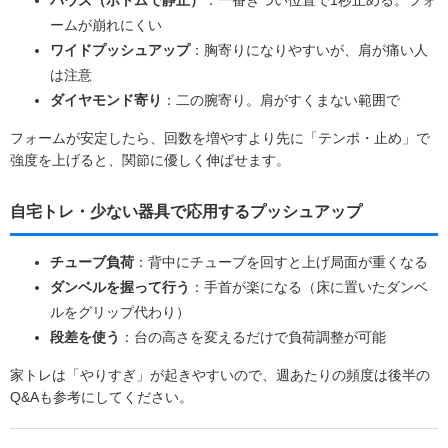
ームが崩れにくい
ワイドプッシュアップ
：胸寄りになりやすいが、肩が痛い人
は注意
ダイヤモンド寄り
：二の腕寄り。肩がすくまない範囲で
フォームが安定したら、回数を増やすより先に「テンポ・止め」で
強度を上げると、関節に優しく伸ばせます。
自宅トレ・少ない器具で応用するプッシュアップ
チューブ負荷
：背中にチューブを回すと上げ局面が重くなる
ダンベルを握って行う
：手首が楽になる（床に置いたダンベ
ルをグリップ代わり）
段差を使う
：台の高さを変えるだけで負荷調整が可能
家トレは「やりすぎ」が起きやすいので、週あたりの頻度は後半の
Q&Aも参考にしてください。