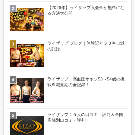
【2026年】ライザップ入会金が無料にな
る方法大公開
ライザップ ブログ｜体験記と３３キロ減
の記録
ライザップ・高血圧オヤジ53～54歳の挑
戦※減量期の全記録！
ライザップ４５人の口コミ・評判＆全国
店舗別口コミ・評判!!