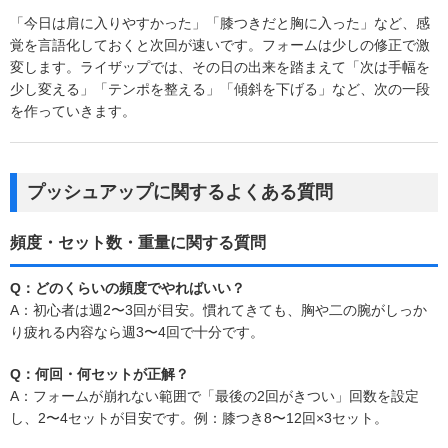
「今日は肩に入りやすかった」「膝つきだと胸に入った」など、感
覚を言語化しておくと次回が速いです。フォームは少しの修正で激
変します。ライザップでは、その日の出来を踏まえて「次は手幅を
少し変える」「テンポを整える」「傾斜を下げる」など、次の一段
を作っていきます。
プッシュアップに関するよくある質問
頻度・セット数・重量に関する質問
Q：どのくらいの頻度でやればいい？
A：初心者は週2〜3回が目安。慣れてきても、胸や二の腕がしっか
り疲れる内容なら週3〜4回で十分です。
Q：何回・何セットが正解？
A：フォームが崩れない範囲で「最後の2回がきつい」回数を設定
し、2〜4セットが目安です。例：膝つき8〜12回×3セット。