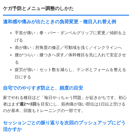
ケガ予防とメニュー調整のしかた
違和感や痛みが出たときの負荷変更・種目入れ替え例
手首が痛い：拳・バー・ダンベルグリップに変更／傾斜を上
げる
肩が痛い：肘角度の修正／可動域を浅く／インクラインへ
腰がつらい：膝つきへ戻す／体幹種目を先に入れて安定させ
る
疲労が強い：セット数を減らし、テンポとフォームを整える
日にする
自宅でのやりすぎ防止と、頻度の目安
家でやれる種目ほど「毎日やっちゃう問題」が起きがちです。初心
者はまず
週2〜3回
を目安にし、筋肉痛が強い部位は1日以上空ける
のが基本。回復もトレーニングの一部です。
セッションごとの振り返りを次回のプッシュアップにどう
活かすか