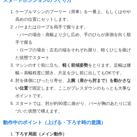
スタートポジションのつくり方
ケーブルマシンのプーリー（滑車）を一番上、もしくはやや
高めの位置にセットします。
バーまたはロープを両手で握ります。
・バーの場合：肩幅より少し広め、手のひらが床側を向く順
手で握る
・ロープの場合：左右の端をそれぞれ握り、軽くひじを曲げ
た状態でスタート
マシンのすぐ前に立ち、
軽く前傾姿勢
をとります。足幅は腰
幅～肩幅程度に開き、片足を少し前に出してもOKです。
肘を体側にぴったり寄せ、
上腕（肩から肘まで）を動かさな
い位置
で固定します。ここがプレスダウンのもっとも大事な
ポイントです。
スタートでは、肘が約90度に曲がり、バーが胸のあたりに近
づいた状態で構えます。
動作中のポイント（上げる・下ろす時の意識）
下ろす局面（メイン動作）