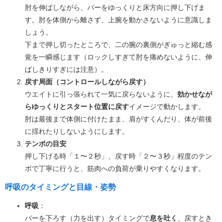
肘を伸ばしながら、バーをゆっくりと床方向に押し下げま
す。肘を体側から離さず、上腕を動かさないように意識しま
しょう。
下まで押し切ったところで、二の腕の裏側がぎゅっと縮む感
覚を一瞬感じます（ロックしすぎて肘を痛めないように、伸
ばしきりすぎには注意）。
戻す局面（コントロールしながら戻す）
ウエイトに引っ張られて一気に戻らないように、
効かせなが
らゆっくりとスタート位置に戻す
イメージで動かします。
肘は最後まで体側に付けたまま、肩がすくんだり、体が前後
に揺れたりしないようにします。
テンポの目安
押し下げる時「１〜２秒」、戻す時「２〜３秒」程度のテン
ポで丁寧に行うと、筋肉への負荷が乗りやすくなります。
呼吸のタイミングと目線・姿勢
呼吸
：
バーを下ろす（力を出す）タイミングで
息を吐く
、戻すとき