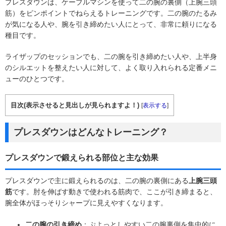
プレスダウンは、ケーブルマシンを使って二の腕の裏側（上腕三頭
筋）をピンポイントでねらえるトレーニングです。二の腕のたるみ
が気になる人や、腕を引き締めたい人にとって、非常に頼りになる
種目です。
ライザップのセッションでも、二の腕を引き締めたい人や、上半身
のシルエットを整えたい人に対して、よく取り入れられる定番メニ
ューのひとつです。
目次(表示させると見出しが見られますよ！)
[
表示する
]
プレスダウンはどんなトレーニング？
プレスダウンで鍛えられる部位と主な効果
プレスダウンで主に鍛えられるのは、二の腕の裏側にある
上腕三頭
筋
です。肘を伸ばす動きで使われる筋肉で、ここが引き締まると、
腕全体がほっそりシャープに見えやすくなります。
二の腕の引き締め
：ぷよっとしやすい二の腕裏側を集中的に