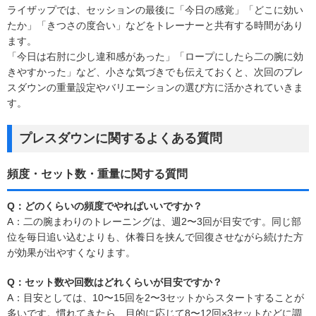
ライザップでは、セッションの最後に「今日の感覚」「どこに効い
たか」「きつさの度合い」などをトレーナーと共有する時間があり
ます。
「今日は右肘に少し違和感があった」「ロープにしたら二の腕に効
きやすかった」など、小さな気づきでも伝えておくと、次回のプレ
スダウンの重量設定やバリエーションの選び方に活かされていきま
す。
プレスダウンに関するよくある質問
頻度・セット数・重量に関する質問
Q：どのくらいの頻度でやればいいですか？
A：二の腕まわりのトレーニングは、週2〜3回が目安です。同じ部
位を毎日追い込むよりも、休養日を挟んで回復させながら続けた方
が効果が出やすくなります。
Q：セット数や回数はどれくらいが目安ですか？
A：目安としては、10〜15回を2〜3セットからスタートすることが
多いです。慣れてきたら、目的に応じて8〜12回×3セットなどに調