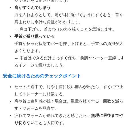
ジで体幹を安定させましょう。
肩がすくんでしまう
力を入れようとして、肩が耳に近づくようにすくむと、首や
肩まわりに余計な負担がかかります。
→ 肩は下げて、首まわりの力を抜くことを意識します。
手首が反り返っている
手首が反った状態でバーを押し下げると、手首への負担が大
きくなります。
→ 手首はできるだけ
まっすぐ
保ち、前腕〜バーを一直線にす
るイメージで握りましょう。
安全に続けるためのチェックポイント
セットの途中で、肘や手首に鋭い痛みが出たら、すぐに中止
してトレーナーに相談する。
肩や首に違和感が続く場合は、重量を軽くする・回数を減ら
す・フォームを見直す。
疲れてフォームが崩れてきたと感じたら、
無理に最後までや
り切らない
ことも大切です。