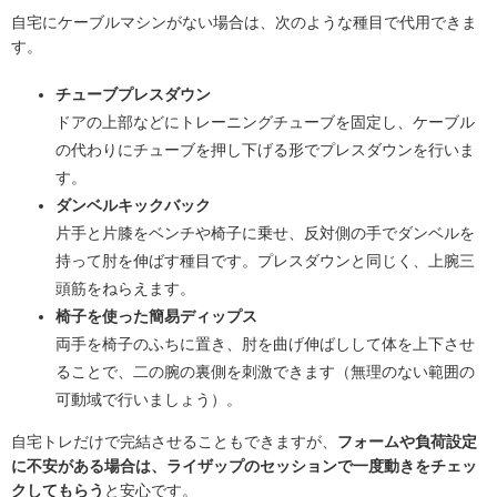
自宅にケーブルマシンがない場合は、次のような種目で代用できま
す。
チューブプレスダウン
ドアの上部などにトレーニングチューブを固定し、ケーブル
の代わりにチューブを押し下げる形でプレスダウンを行いま
す。
ダンベルキックバック
片手と片膝をベンチや椅子に乗せ、反対側の手でダンベルを
持って肘を伸ばす種目です。プレスダウンと同じく、上腕三
頭筋をねらえます。
椅子を使った簡易ディップス
両手を椅子のふちに置き、肘を曲げ伸ばしして体を上下させ
ることで、二の腕の裏側を刺激できます（無理のない範囲の
可動域で行いましょう）。
自宅トレだけで完結させることもできますが、
フォームや負荷設定
に不安がある場合は、ライザップのセッションで一度動きをチェッ
クしてもらう
と安心です。