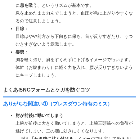
に
息を吸う
、というリズムが基本です。
息を止めたまま力んでしまうと、血圧が急に上がりやすくな
るので注意しましょう。
目線
：
目線はやや前方から下向きに保ち、首が反りすぎたり、うつ
むきすぎないよう意識します。
姿勢
：
胸を軽く張り、肩をすくめずに下げるイメージで行います。
体幹（お腹まわり）に軽く力を入れ、腰が反りすぎないよう
にキープしましょう。
よくあるNGフォームとケガを防ぐコツ
ありがちな間違い①（プレスダウン特有のミス）
肘が前後に動いてしまう
上腕が前後に大きく動いてしまうと、上腕三頭筋への負荷が
逃げてしまい、二の腕に効きにくくなります。
→ 肘を
「わき腹に貼り付ける」
イメージで固定して動きまし