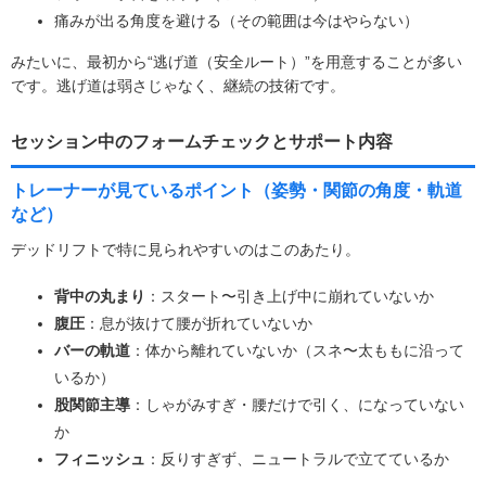
痛みが出る角度を避ける（その範囲は今はやらない）
みたいに、最初から“逃げ道（安全ルート）”を用意することが多い
です。逃げ道は弱さじゃなく、継続の技術です。
セッション中のフォームチェックとサポート内容
トレーナーが見ているポイント（姿勢・関節の角度・軌道
など）
デッドリフトで特に見られやすいのはこのあたり。
背中の丸まり
：スタート〜引き上げ中に崩れていないか
腹圧
：息が抜けて腰が折れていないか
バーの軌道
：体から離れていないか（スネ〜太ももに沿って
いるか）
股関節主導
：しゃがみすぎ・腰だけで引く、になっていない
か
フィニッシュ
：反りすぎず、ニュートラルで立てているか