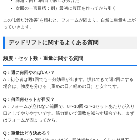
課題：例）3回目で腹圧が抜けた
次回の一言目標：例）最初に腹圧を作ってから引く
この“1個だけ改善”を積むと、フォームが固まり、自然に重量も上が
っていきます。
デッドリフトに関するよくある質問
頻度・セット数・重量に関する質問
Q：週に何回やればいい？
A：初心者は週1回でも十分効果が出ます。慣れてきて週2回にする
場合は、強度を分ける（重めの日／軽めの日）と安全です。
Q：何回何セットが目安？
A：フォームが崩れない範囲で、8〜10回×2〜3セットあたりが入り
口としてやりやすいです。筋力狙いで回数を減らす場合でも、まず
はフォームが固まってから。
Q：重量はどう決める？
A：「最後の1〜2回がキツいけど、形は崩れない」くらいが目安。