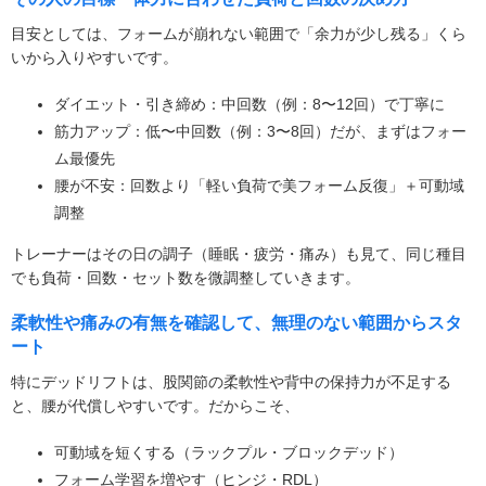
目安としては、フォームが崩れない範囲で「余力が少し残る」くら
いから入りやすいです。
ダイエット・引き締め：中回数（例：8〜12回）で丁寧に
筋力アップ：低〜中回数（例：3〜8回）だが、まずはフォー
ム最優先
腰が不安：回数より「軽い負荷で美フォーム反復」＋可動域
調整
トレーナーはその日の調子（睡眠・疲労・痛み）も見て、同じ種目
でも負荷・回数・セット数を微調整していきます。
柔軟性や痛みの有無を確認して、無理のない範囲からスタ
ート
特にデッドリフトは、股関節の柔軟性や背中の保持力が不足する
と、腰が代償しやすいです。だからこそ、
可動域を短くする（ラックプル・ブロックデッド）
フォーム学習を増やす（ヒンジ・RDL）