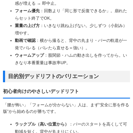
感が増える → 即中止。
フォーム優先
：回数より「同じ形で反復できるか」。崩れた
らセット終了でOK。
重量の上げ方
：いきなり跳ね上げない。少しずつ（小刻み）
増やす。
動画で確認
：横から撮ると、背中の丸まり・バーの軌道が一
発でバレる（バレたら直せる＝強い）。
ウォームアップ
：股関節・ハムの動き出しを作ってから。い
きなり本番重量は事故率UP。
目的別デッドリフトのバリエーション
初心者向けのやさしいデッドリフト
「腰が怖い」「フォームが分からない」人は、まず“安全に形を作る
版”から始めるのが勝ちです。
ラックプル（高い位置から）
：バーのスタートを高くして可
動域を短く。背中が丸まりにくい。