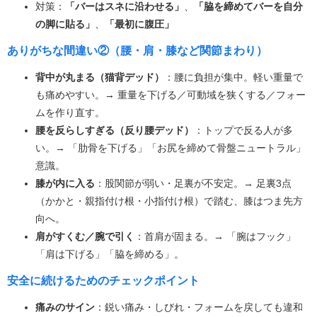
対策：
「バーはスネに沿わせる」
、
「脇を締めてバーを自分
の脚に貼る」
、
「最初に腹圧」
ありがちな間違い②（腰・肩・膝など関節まわり）
背中が丸まる（猫背デッド）
：腰に負担が集中。軽い重量で
も痛めやすい。→ 重量を下げる／可動域を狭くする／フォー
ムを作り直す。
腰を反らしすぎる（反り腰デッド）
：トップで反る人が多
い。→ 「肋骨を下げる」「お尻を締めて骨盤ニュートラル」
意識。
膝が内に入る
：股関節が弱い・足裏が不安定。→ 足裏3点
（かかと・親指付け根・小指付け根）で踏む、膝はつま先方
向へ。
肩がすくむ／腕で引く
：首肩が固まる。→ 「腕はフック」
「肩は下げる」「脇を締める」。
安全に続けるためのチェックポイント
痛みのサイン
：鋭い痛み・しびれ・フォームを戻しても違和