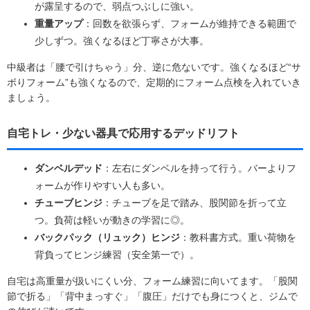
が露呈するので、弱点つぶしに強い。
重量アップ
：回数を欲張らず、フォームが維持できる範囲で
少しずつ。強くなるほど丁寧さが大事。
中級者は「腰で引けちゃう」分、逆に危ないです。強くなるほど“サ
ボりフォーム”も強くなるので、定期的にフォーム点検を入れていき
ましょう。
自宅トレ・少ない器具で応用するデッドリフト
ダンベルデッド
：左右にダンベルを持って行う。バーよりフ
ォームが作りやすい人も多い。
チューブヒンジ
：チューブを足で踏み、股関節を折って立
つ。負荷は軽いが動きの学習に◎。
バックパック（リュック）ヒンジ
：教科書方式。重い荷物を
背負ってヒンジ練習（安全第一で）。
自宅は高重量が扱いにくい分、フォーム練習に向いてます。「股関
節で折る」「背中まっすぐ」「腹圧」だけでも身につくと、ジムで