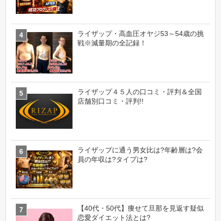
ライザップ・高血圧オヤジ53～54歳の挑
戦※減量期の全記録！
ライザップ４５人の口コミ・評判＆全国
店舗別口コミ・評判!!
ライザップに通う男女比は?年齢層は?会
員の年収は?タイプは?
【40代・50代】痩せて旦那を見返す疑似
恋愛ダイエット法とは?