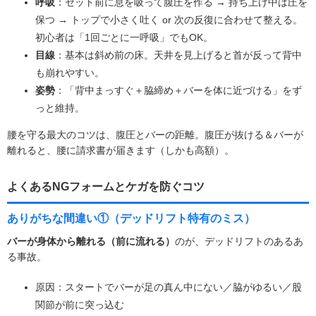
呼吸
：セット前に息を吸って腹圧を作る → 持ち上げ中は圧を
保つ → トップで小さく吐く or 次の反復に合わせて整える。
初心者は「1回ごとに一呼吸」でもOK。
目線
：基本は斜め前の床。天井を見上げると首が反って背中
も崩れやすい。
姿勢
：「背中まっすぐ＋脇締め＋バーを体に近づける」をず
っと維持。
腰を守る最大のコツは、腹圧とバーの距離。腹圧が抜ける＆バーが
離れると、腰に請求書が届きます（しかも高額）。
よくあるNGフォームとケガを防ぐコツ
ありがちな間違い①（デッドリフト特有のミス）
バーが身体から離れる（前に流れる）
のが、デッドリフトのあるあ
る事故。
原因：スタートでバーが足の真ん中にない／脇がゆるい／股
関節が前に突っ込む