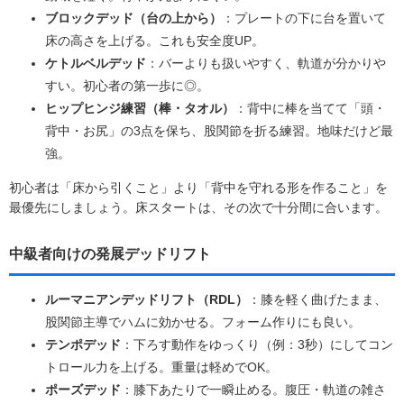
ブロックデッド（台の上から）
：プレートの下に台を置いて
床の高さを上げる。これも安全度UP。
ケトルベルデッド
：バーよりも扱いやすく、軌道が分かりや
すい。初心者の第一歩に◎。
ヒップヒンジ練習（棒・タオル）
：背中に棒を当てて「頭・
背中・お尻」の3点を保ち、股関節を折る練習。地味だけど最
強。
初心者は「床から引くこと」より「背中を守れる形を作ること」を
最優先にしましょう。床スタートは、その次で十分間に合います。
中級者向けの発展デッドリフト
ルーマニアンデッドリフト（RDL）
：膝を軽く曲げたまま、
股関節主導でハムに効かせる。フォーム作りにも良い。
テンポデッド
：下ろす動作をゆっくり（例：3秒）にしてコン
トロール力を上げる。重量は軽めでOK。
ポーズデッド
：膝下あたりで一瞬止める。腹圧・軌道の雑さ