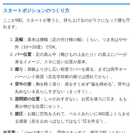
スタートポジションのつくり方
ここが9割。スタートが整うと、持ち上げるのがラクになって腰も守
れます。
足幅
：基本は腰幅（足の付け根の幅）くらい。つま先はやや
外（10〜20度）でOK。
バー位置
：足の真ん中（靴ひもの上あたり）の真上にバーが
来るイメージ。スネに近い位置が基本。
握り
：肩幅より少し広い程度でバーを握る。まずは両手オー
バーハンド推奨（左右非対称の握りは慣れてから）。
背中の形
：胸を軽く張り、肩をすくめず“脇を締める”。背中は
丸めない＆反らしすぎない（まっすぐ）。
股関節の位置
：しゃがみすぎない。お尻を後ろに引き、もも
裏が伸びる位置にセット。
腹圧
：お腹に空気を入れて、ベルトみたいに360度ふくらませ
る感覚（息を止めっぱなしではなく“圧を作る”）。
合言葉：
「バーは体に近く、背中はまっすぐ、腹圧で鎧（よろい）