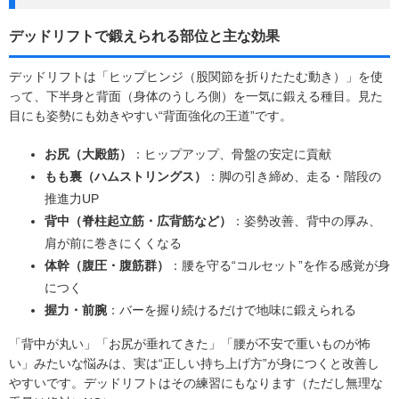
デッドリフトで鍛えられる部位と主な効果
デッドリフトは「ヒップヒンジ（股関節を折りたたむ動き）」を使
って、下半身と背面（身体のうしろ側）を一気に鍛える種目。見た
目にも姿勢にも効きやすい“背面強化の王道”です。
お尻（大殿筋）
：ヒップアップ、骨盤の安定に貢献
もも裏（ハムストリングス）
：脚の引き締め、走る・階段の
推進力UP
背中（脊柱起立筋・広背筋など）
：姿勢改善、背中の厚み、
肩が前に巻きにくくなる
体幹（腹圧・腹筋群）
：腰を守る“コルセット”を作る感覚が身
につく
握力・前腕
：バーを握り続けるだけで地味に鍛えられる
「背中が丸い」「お尻が垂れてきた」「腰が不安で重いものが怖
い」みたいな悩みは、実は“正しい持ち上げ方”が身につくと改善し
やすいです。デッドリフトはその練習にもなります（ただし無理な