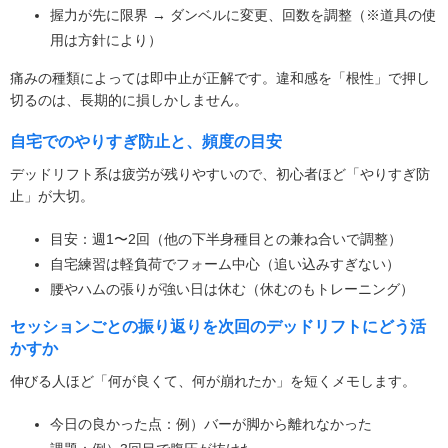
握力が先に限界 → ダンベルに変更、回数を調整（※道具の使
用は方針により）
痛みの種類によっては即中止が正解です。違和感を「根性」で押し
切るのは、長期的に損しかしません。
自宅でのやりすぎ防止と、頻度の目安
デッドリフト系は疲労が残りやすいので、初心者ほど「やりすぎ防
止」が大切。
目安：週1〜2回（他の下半身種目との兼ね合いで調整）
自宅練習は軽負荷でフォーム中心（追い込みすぎない）
腰やハムの張りが強い日は休む（休むのもトレーニング）
セッションごとの振り返りを次回のデッドリフトにどう活
かすか
伸びる人ほど「何が良くて、何が崩れたか」を短くメモします。
今日の良かった点：例）バーが脚から離れなかった