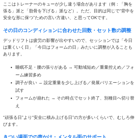
ここはトレーナーのキューが少し違う場合があります（例：「胸を
張る」派と「肋骨を下げる」派など）。ただ、目的は同じで“背中を
安全な形に保つ”ための言い方違い、と思ってOKです。
その日のコンディションに合わせた回数・セット数の調整
デッドリフトは疲労の影響が出やすいので、セッションでは「今日
は重くいく日」「今日はフォームの日」みたいに調整が入ることも
あります。
睡眠不足・腰の張りがある → 可動域短め／重量控えめ／フォ
ーム練習多め
調子が良い → 設定重量を少し上げる／発展バリエーションを
試す
フォームが崩れた → その時点でセット終了、別種目へ切り替
え
“頑張る日”より“安全に積み上げる日”の方が多いくらいで、むしろ伸
びます。
きつい場面での声かけ・メンタル面のサポート