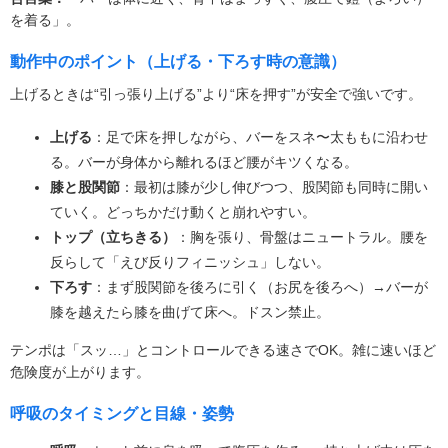
を着る」。
動作中のポイント（上げる・下ろす時の意識）
上げるときは“引っ張り上げる”より“床を押す”が安全で強いです。
上げる
：足で床を押しながら、バーをスネ〜太ももに沿わせ
る。バーが身体から離れるほど腰がキツくなる。
膝と股関節
：最初は膝が少し伸びつつ、股関節も同時に開い
ていく。どっちかだけ動くと崩れやすい。
トップ（立ちきる）
：胸を張り、骨盤はニュートラル。腰を
反らして「えび反りフィニッシュ」しない。
下ろす
：まず股関節を後ろに引く（お尻を後ろへ）→バーが
膝を越えたら膝を曲げて床へ。ドスン禁止。
テンポは「スッ…」とコントロールできる速さでOK。雑に速いほど
危険度が上がります。
呼吸のタイミングと目線・姿勢