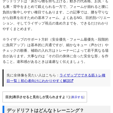
デッドリフトは「床から物を持ち上げる」動きの代表格。お尻・も
も裏・背中をまとめて鍛えられる一方で、フォームが崩れると腰に
負担が集中しやすい種目でもあります。この記事では、腰を守りな
がら効果を出すための基本フォーム、よくあるNG、目的別バリエー
ション、そしてライザップ視点の進め方までを、できるだけわかり
やすくまとめます。
※ライザップのサポート方針（安全優先・フォーム最優先・段階的
に負荷アップ）は基本的に共通ですが、細かなキュー（声かけ）や
チェックの順番、補助の入れ方はトレーナーによって若干異なる場
合があります。大事なのは「その日の身体に合った安全な形」を作
ること。違和感があるときは遠慮なく伝えましょう。
先に全体像を見たい人はこちら：
ライザップでできる筋トレ種
目一覧｜初心者向けにわかりやすく解説
目次(表示させると見出しが見られますよ！)
[
表示する
]
デッドリフトはどんなトレーニング？