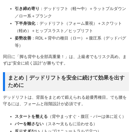
引き締め寄り
：デッドリフト（軽〜中）＋ラットプルダウン
／ロー系＋プランク
下半身強化
：デッドリフト（フォーム重視）＋スクワット
（軽め）＋ヒップスラスト／ヒップリフト
姿勢改善
：RDL＋背中の種目（ロー）＋腹圧系（デッドバグ
等）
同日に「脚も背中も全部高重量！」は、上級者でもリスク高め。ま
ずは“安全に続く設計”が勝ちです。
まとめ｜デッドリフトを安全に続けて効果を出す
ために
デッドリフトは、背面をまとめて鍛えられる超優秀種目。でも腰を
守るには、フォームと段階設計が必須です。
スタートを整える
（背中まっすぐ・腹圧・バーは体に近く）
バーを離さない
（スネ〜太ももに沿わせる）
反りすぎない
（トップはニュートラルで立つ）