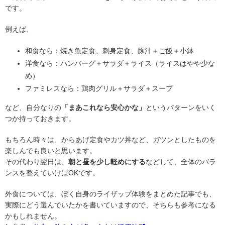
です。
例えば、
和食なら：焼き魚定食、刺身定食、豚汁＋ご飯＋小鉢
洋食なら：ハンバーグ＋サラダ＋ライス（ライスはやや少な
め）
ファミレスなら：鶏肉グリル＋サラダ＋スープ
など、自分なりの
「まあこれなら安心かな」
というパターンをいく
つか持っておきます。
もちろん時々は、からあげ定食やカツ丼など、ガツンとしたものを
楽しんでも良いと思います。
その代わり翌日は、
朝と昼を少し軽めにする
などして、全体のバラ
ンスを整えていけばOKです。
外食については、ぼく自身のライザップ体験をまとめた記事でも、
実際にどう選んでいたかを書いていますので、そちらも参考になる
かもしれません。