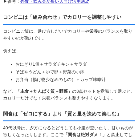
▶参考：
外食・飲み会が多い人向け活用法
コンビニは「組み合わせ」でカロリーを調整しやすい
コンビニご飯は、選び方しだいでカロリーや栄養のバランスを取り
やすいのが魅力です。
例えば、
おにぎり1個＋サラダチキン＋サラダ
そばやうどん＋ゆで卵＋野菜の小鉢
お弁当（揚げ物少なめのもの）＋カップ味噌汁
など、
「主食＋たんぱく質＋野菜」
の3点セットを意識して選ぶと、
カロリーだけでなく栄養バランスも整えやすくなります。
間食は「ゼロにする」より「質と量を決めて楽しむ」
40代以降は、夕方になるとどうしても小腹が空いたり、甘いものが
欲しくなったりします。ここで
「間食は絶対ダメ！」
と禁止してし