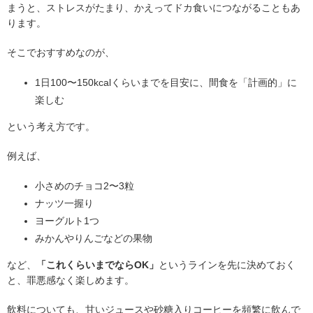
まうと、ストレスがたまり、かえってドカ食いにつながることもあ
ります。
そこでおすすめなのが、
1日100〜150kcalくらいまでを目安に、間食を「計画的」に
楽しむ
という考え方です。
例えば、
小さめのチョコ2〜3粒
ナッツ一握り
ヨーグルト1つ
みかんやりんごなどの果物
など、
「これくらいまでならOK」
というラインを先に決めておく
と、罪悪感なく楽しめます。
飲料についても、甘いジュースや砂糖入りコーヒーを頻繁に飲んで