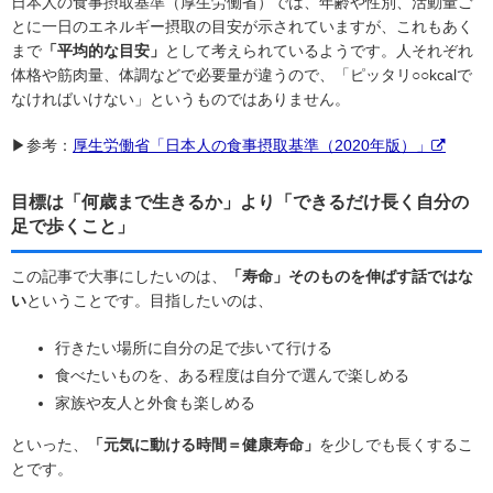
日本人の食事摂取基準（厚生労働省）では、年齢や性別、活動量ご
とに一日のエネルギー摂取の目安が示されていますが、これもあく
まで
「平均的な目安」
として考えられているようです。人それぞれ
体格や筋肉量、体調などで必要量が違うので、「ピッタリ○○kcalで
なければいけない」というものではありません。
▶参考：
厚生労働省「日本人の食事摂取基準（2020年版）」
目標は「何歳まで生きるか」より「できるだけ長く自分の
足で歩くこと」
この記事で大事にしたいのは、
「寿命」そのものを伸ばす話ではな
い
ということです。目指したいのは、
行きたい場所に自分の足で歩いて行ける
食べたいものを、ある程度は自分で選んで楽しめる
家族や友人と外食も楽しめる
といった、
「元気に動ける時間＝健康寿命」
を少しでも長くするこ
とです。