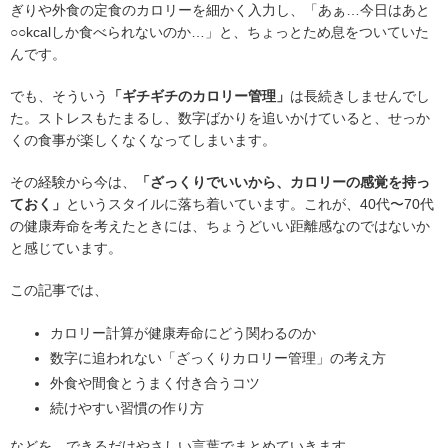
ぎりや外食の定食のカロリーを細かく入力し、「あぁ…今日はあと
○○kcalしか食べられないのか…」と、ちょっとため息をついていた
んです。
でも、そういう
「ギチギチのカロリー管理」
は長続きしませんでし
た。ストレスもたまるし、数字ばかりを追いかけていると、せっか
くの食事が楽しくなくなってしまいます。
その経験から今は、
「ざっくりでいいから、カロリーの感覚を持っ
ておく」
というスタイルに落ち着いています。これが、40代〜70代
の健康寿命を考えたときには、ちょうどいい距離感なのではないか
と感じています。
この記事では、
カロリー計算が健康寿命にどう関わるのか
数字に追われない「ざっくりカロリー管理」の考え方
外食や間食とうまく付き合うコツ
続けやすい習慣の作り方
などを、できるだけやさしい言葉でまとめていきます。